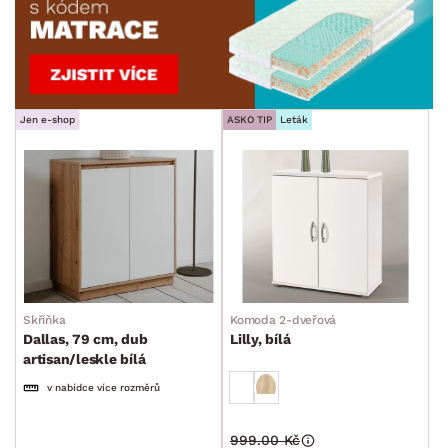
Jen e-shop
ASKO TIP
Leták
Skříňka
Komoda 2-dveřová
Dallas, 79 cm, dub
Lilly, bílá
artisan/leskle bílá
v nabídce více rozměrů
999.00 Kč