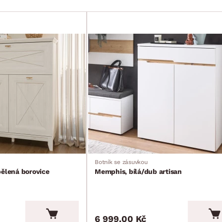
Botník se zásuvkou
bělená borovice
Memphis, bílá/dub artisan
6 999.00 Kč