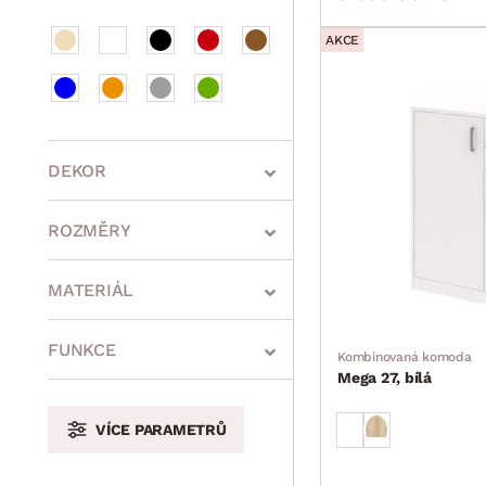
AKCE
DEKOR
ROZMĚRY
MATERIÁL
min.
cm
max.
cm
FUNKCE
Kombinovaná komoda
Mega 27, bílá
VÍCE PARAMETRŮ
min.
cm
max.
cm