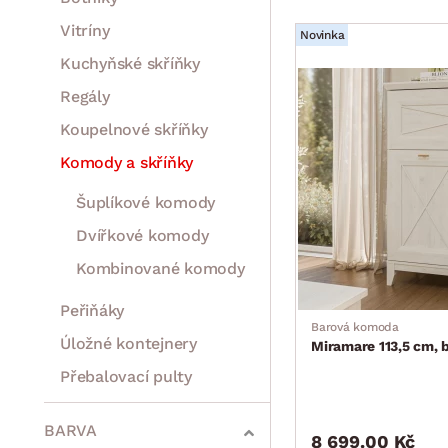
Vitríny
Novinka
Kuchyňské skříňky
Regály
Koupelnové skříňky
Komody a skříňky
Šuplíkové komody
Dvířkové komody
Kombinované komody
Peřiňáky
Barová komoda
Úložné kontejnery
Miramare 113,5 cm, 
Přebalovací pulty
Bytové doplňky
Sedací soupravy a pohovky
Sestavy a stěny
Drobný nábytek
Spotřebiče
BARVA
8 699.00 Kč