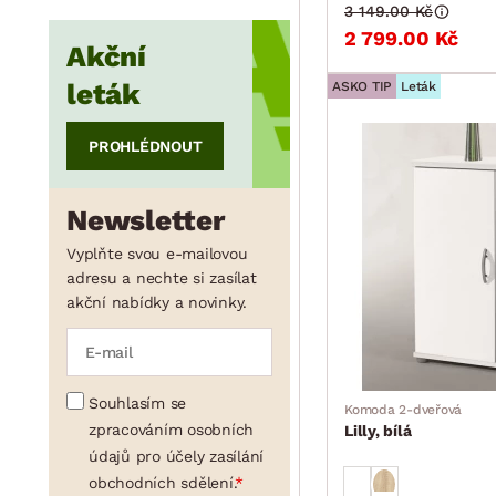
3 149.00 Kč
2 799.00 Kč
Akční
min.
cm
max.
cm
leták
ASKO TIP
Leták
PROHLÉDNOUT
Newsletter
Vyplňte svou e-mailovou
adresu a nechte si zasílat
akční nabídky a novinky.
Souhlasím se
Komoda 2-dveřová
zpracováním osobních
Lilly, bílá
údajů pro účely zasílání
obchodních sdělení.