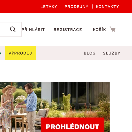
LETÁKY
PRODEJNY
KONTAKTY
PŘIHLÁSIT
REGISTRACE
KOŠÍK
A
VÝPRODEJ
BLOG
SLUŽBY
A ORGANIZACE
Zahradní sety
DROBNÉ BYTOVÉ DOPLŇKY
če
Kuchyňské příslušenství
adní židle a křesla
štníky
Kuchyňské doplňky
ahradní lavice
viny
Koupelnové doplňky
Zahradní stoly
lečení
Zahradní doplňky
hradní houpačky
Zobrazit vše
ahradní lehátka