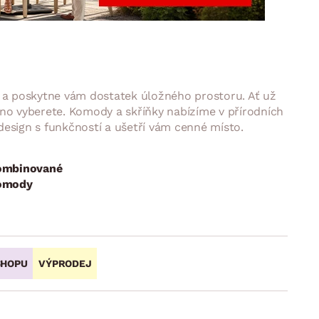
DOPLŇKY
VÁNOCE
ahradní doplňky
ahradní sestavy
ti a poskytne vám dostatek úložného prostoru. Ať už
dno vyberete. Komody a skříňky nabízíme v přírodních
 design s funkčností a ušetří vám cenné místo.
ombinované
omody
SHOPU
VÝPRODEJ