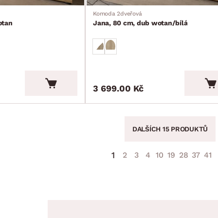
Komoda 2dveřová
otan
Jana, 80 cm, dub wotan/bílá
3 699.00 Kč
DALŠÍCH 15 PRODUKTŮ
1
2
3
4
10
19
28
37
41