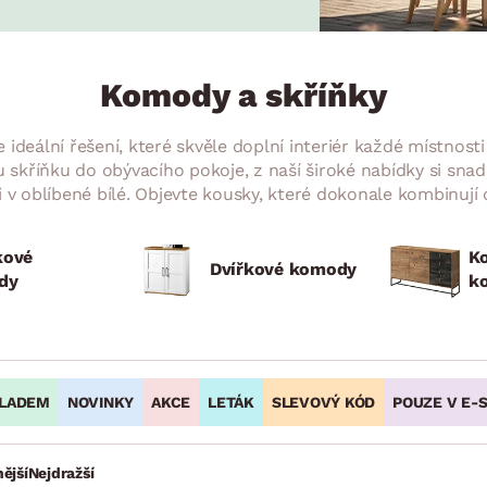
NÍ
DOMÁCÍ SPOTŘEBIČE
ZAHRADNÍ 
tavy
Z
vy
Z
Komody a skříňky
avy
ideální řešení, které skvěle doplní interiér každé místnos
skříňku do obývacího pokoje, z naší široké nabídky si sna
 v oblíbené bílé. Objevte kousky, které dokonale kombinují
kové
K
Dvířkové komody
dy
k
LADEM
NOVINKY
AKCE
LETÁK
SLEVOVÝ KÓD
POUZE V E-
ější
Nejdražší