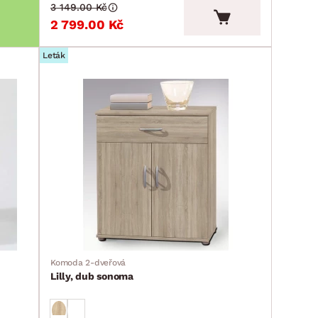
3 149.00 Kč
2 799.00 Kč
Leták
Komoda 2-dveřová
Lilly, dub sonoma