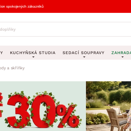
lion spokojených zákazníků
VY
KUCHYŇSKÁ STUDIA
SEDACÍ SOUPRAVY
ZAHRAD
dy a skříňky
vy
DEKORACE
Sedací soupravy do U
UKLÁDÁNÍ 
y
Obrazy
Věšáky na klí
avy
Rohové sedací soupravy
Zahr
Zrcadla
Stojany na de
tavy
Sedací soupravy 3-2-1
Z
la
Hodiny
Stojany na no
avy
Sedací soupravy na míru
Vázy
Stojany na ob
vy
Za
Zobrazit vše
Zobrazit vše
avy
Z