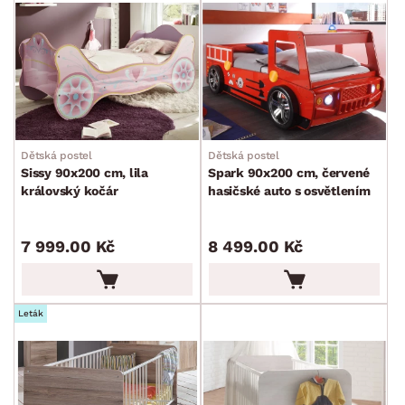
Dětská postel
Dětská postel
Sissy 90x200 cm, lila
Spark 90x200 cm, červené
královský kočár
hasičské auto s osvětlením
7 999.00 Kč
8 499.00 Kč
Leták