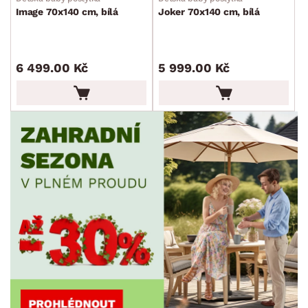
Image 70x140 cm, bílá
Joker 70x140 cm, bílá
POVRCHOVÁ ÚPRAVA
min.
cm
max.
cm
STYL
min.
cm
max.
cm
6 499.00 Kč
5 999.00 Kč
MÍSTNOST
min.
cm
max.
cm
ZNAČKA
PET FRIENDLY
SKLADOVOST