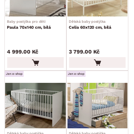
Postele na míru
Šatní skříně
Rošty
Matrace
Komody, skříňky a vitríny
Bytové doplňky
Sedací soupravy a pohovky
Sestavy a stěny
Drobný nábytek
Spotřebiče
Baby postýlka pro děti
Dětská baby postýlka
BARVA
Paula 70x140 cm, bílá
Celia 60x120 cm, bílá
4 999.00 Kč
3 799.00 Kč
Jen e-shop
Jen e-shop
DEKOR
ROZMĚRY
MATERIÁL
min.
cm
max.
cm
FUNKCE
min.
cm
max.
cm
Dětská baby postýlka
Dětská baby postýlka