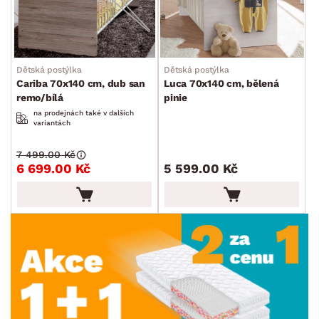
Dětská postýlka
Dětská postýlka
Cariba 70x140 cm, dub san
Luca 70x140 cm, bělená
remo/bílá
pinie
na prodejnách také v dalších
variantách
7 499.00 Kč
6 699.00 Kč
5 599.00 Kč