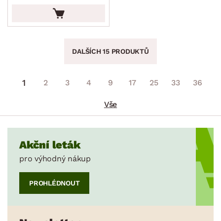
DALŠÍCH 15 PRODUKTŮ
1
2
3
4
9
17
25
33
36
Vše
Akční leták
pro výhodný nákup
PROHLÉDNOUT