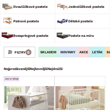
designových kusů postelí pro každého a v několika různých
stylech a barevných provedeních.
Dvoulůžkové postele
Jednolůžkové postele
Patrové postele
Dětské postele
Boxspringové postele
Postele na míru
SKLADEM
NOVINKY
AKCE
LETÁK
S
FILTRY
0
Stoly a stolky
Křesla a sezení
Židle a lavice
Postele
Nejprodávanější
Nejlevnější
Nejdražší
Dvoulůžkové postele
Jen e-shop
Jednolůžkové postele
Patrové postele
Dětské postele
Boxspringové postele