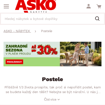
ASKO - NÁBYTEK
Postele
Postele
Přibližně 1/3 života prospíte, tak proč si nepořídit postel, kam
se budete každý den těšit? Nebojte se být nároční. U nás je
jedno, zda hledáte postel 140×200 a nebo upřednostňujete
Číst více
postele 180×200 a větší… Nabízíme široký sortiment