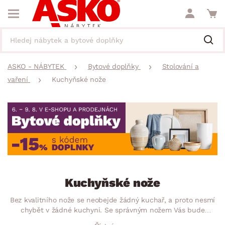
ASKO - NÁBYTEK
Bytové doplňky
Stolování a
vaření
Kuchyňské nože
Kuchyňské nože
Bez kvalitního nože se neobejde žádný kuchař, a proto nesmí
chybět v žádné kuchyni. Se správným nožem Vás bude
kulinářská práce bavit. Skvělý pomocník pro krájení,