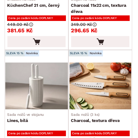
KüchenChef 21 cm, černý
Charcoal 11x22 cm, textura
dřeva
Cena po zadání kódu DOPLNKY
Cena po zadání kódu DOPLNKY
449.00 Kč
349.00 Kč
381.65 Kč
296.65 Kč
SLEVA 15 %
Novinka
SLEVA 15 %
Novinka
Sada nožů ve stojanu
Sada nožů (3 ks)
Lines, bílá
Charcoal, textura dřeva
Cena po zadání kódu DOPLNKY
Cena po zadání kódu DOPLNKY