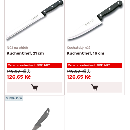
Nůž na chléb
Kuchařský nůž
KüchenChef, 21 cm
KüchenChef, 16 cm
Cena po zadání kódu DOPLNKY
Cena po zadání kódu DOPLNKY
149.00 Kč
149.00 Kč
126.65 Kč
126.65 Kč
SLEVA 15 %