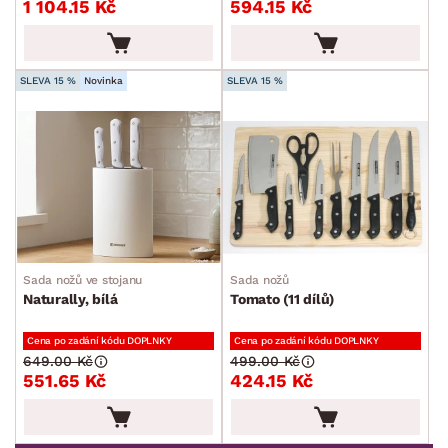
1 104.15 Kč
594.15 Kč
Příbory
Vařečky a naběračky
Jídelní servis
SLEVA 15 %
Novinka
SLEVA 15 %
Sklenice a skleničky
Příslušenství ke kávě a čaji
Kuchyňské nože
Dózy
Džbány a karafy
Cukrářské potřeby
Sada nožů ve stojanu
Sada nožů
Naturally, bílá
Tomato (11 dílů)
Zahradní doplňky
Cena po zadání kódu DOPLNKY
Cena po zadání kódu DOPLNKY
Osvětlení
649.00 Kč
499.00 Kč
551.65 Kč
424.15 Kč
Ukládání a organizace
Drobné bytové doplňky