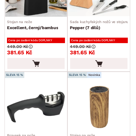
min.
cm
max.
cm
SKLADOVOST
Stojan na nože
Sada kuchyňských nožů ve stojanu
Excellent, černý/bambus
Pepper (7 dílů)
Cena po zadání kódu DOPLNKY
Cena po zadání kódu DOPLNKY
449.00 Kč
449.00 Kč
381.65 Kč
381.65 Kč
SLEVA 15 %
SLEVA 15 %
Novinka
Brousek na nože
Stojan na nože