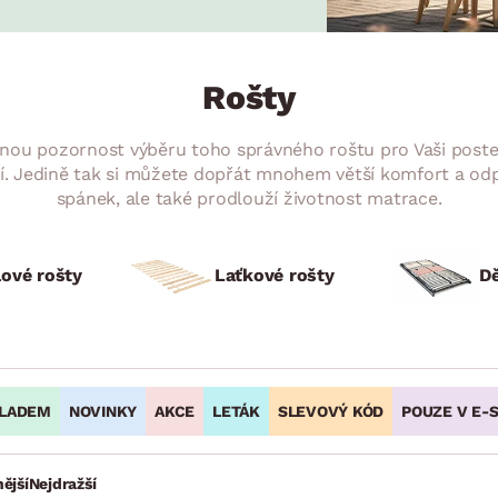
NÍ
DOMÁCÍ SPOTŘEBIČE
ZAHRADNÍ 
tavy
Z
vy
Z
Rošty
avy
ičnou pozornost výběru toho správného roštu pro Vaši post
í. Jedině tak si můžete dopřát mnohem větší komfort a odpo
spánek, ale také prodlouží životnost matrace.
ové rošty
Laťkové rošty
Dě
LADEM
NOVINKY
AKCE
LETÁK
SLEVOVÝ KÓD
POUZE V E-
ější
Nejdražší