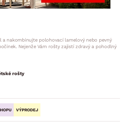
DOPLŇKY
VÁNOCE
ahradní doplňky
ahradní sestavy
el a nakombinujte polohovací lamelový nebo pevný
činek. Nejenže Vám rošty zajistí zdravý a pohodlný
tské rošty
SHOPU
VÝPRODEJ