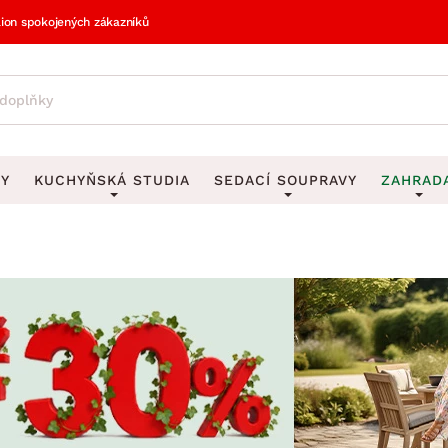
lion spokojených zákazníků
VY
KUCHYŇSKÁ STUDIA
SEDACÍ SOUPRAVY
ZAHRAD
vy
DEKORACE
Sedací soupravy do U
UKLÁDÁNÍ 
y
Obrazy
Věšáky na klí
avy
Rohové sedací soupravy
Zahr
Zrcadla
Stojany na de
tavy
Sedací soupravy 3-2-1
Z
la
Hodiny
Stojany na no
avy
Sedací soupravy na míru
Vázy
Stojany na ob
vy
Za
Zobrazit vše
Zobrazit vše
avy
Z