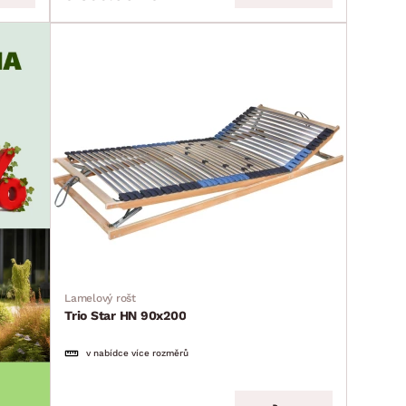
Lamelový rošt
Trio Star HN 90x200
v nabídce více rozměrů