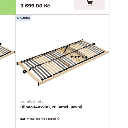
3 699.00 Kč
Novinka
Lamelový rošt
Bilbao 140x200, 28 lamel, pevný
v nabídce více rozměrů