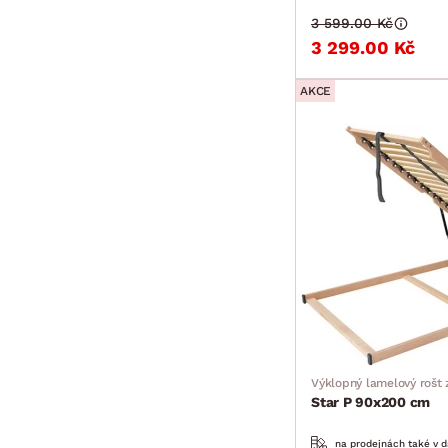
3 599.00 Kč
3 299.00 Kč
AKCE
Výklopný lamelový rošt 
Star P 90x200 cm
na prodejnách také v d