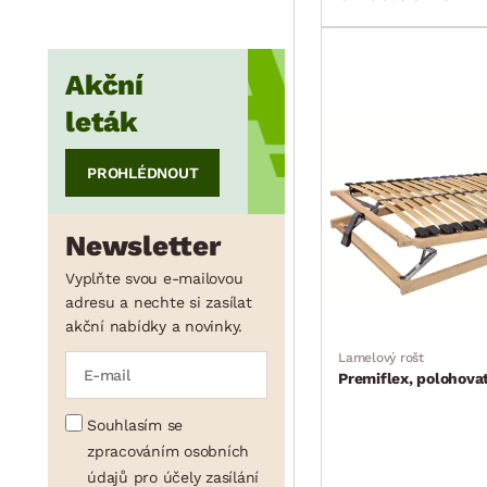
min.
cm
max.
cm
Akční
leták
PROHLÉDNOUT
Newsletter
Vyplňte svou e-mailovou
adresu a nechte si zasílat
akční nabídky a novinky.
Lamelový rošt
Premiflex, polohova
Souhlasím se
zpracováním osobních
údajů pro účely zasílání