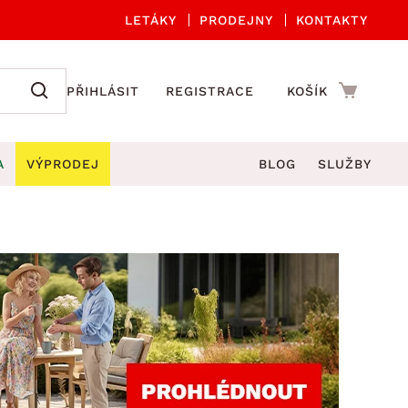
LETÁKY
PRODEJNY
KONTAKTY
PŘIHLÁSIT
REGISTRACE
KOŠÍK
A
VÝPRODEJ
BLOG
SLUŽBY
A ORGANIZACE
Zahradní sety
DROBNÉ BYTOVÉ DOPLŇKY
če
Kuchyňské příslušenství
adní židle a křesla
štníky
Kuchyňské doplňky
ahradní lavice
viny
Koupelnové doplňky
Zahradní stoly
lečení
Zahradní doplňky
hradní houpačky
Zobrazit vše
ahradní lehátka