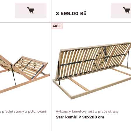
3 599.00 Kč
AKCE
z přední strany a polohováním
Výklopný lamelový rošt z pravé strany
Star kombi P 90x200 cm