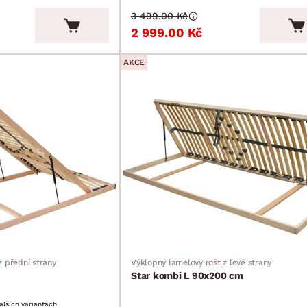
3 499.00 Kč
2 999.00 Kč
AKCE
z přední strany
Výklopný lamelový rošt z levé strany
Star kombi L 90x200 cm
alších variantách