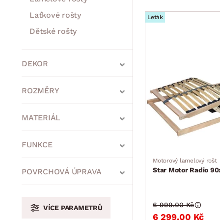
Laťkové rošty
Leták
Dětské rošty
Matrace
Komody, skříňky a vitríny
Bytové doplňky
Sedací soupravy a pohovky
Sestavy a stěny
Drobný nábytek
Spotřebiče
DEKOR
ROZMĚRY
MATERIÁL
min.
cm
max.
cm
FUNKCE
Motorový lamelový rošt
Star Motor Radio 9
POVRCHOVÁ ÚPRAVA
min.
cm
max.
cm
6 999.00 Kč
VÍCE PARAMETRŮ
6 299.00 Kč