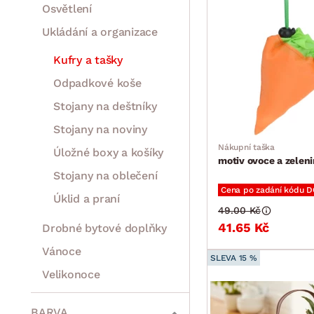
Osvětlení
Ukládání a organizace
Kufry a tašky
Odpadkové koše
Stojany na deštníky
Stojany na noviny
Nákupní taška
Úložné boxy a košíky
motiv ovoce a zelen
Stojany na oblečení
Cena po zadání kódu 
Úklid a praní
49.00 Kč
41.65 Kč
Drobné bytové doplňky
Vánoce
SLEVA 15 %
Velikonoce
Sedací soupravy a pohovky
Sestavy a stěny
Drobný nábytek
Spotřebiče
BARVA