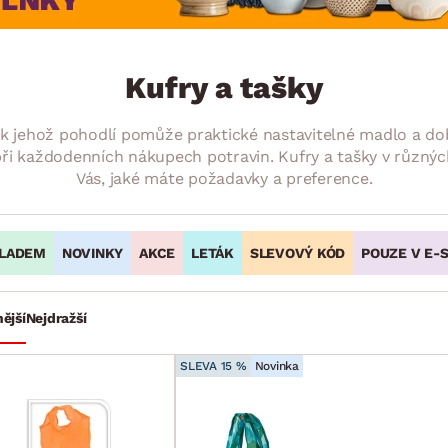
NÍ
DOMÁCÍ SPOTŘEBIČE
ZAHRADNÍ 
tavy
Z
vy
Z
Kufry a tašky
avy
, k jehož pohodlí pomůže praktické nastavitelné madlo a do
i každodenních nákupech potravin. Kufry a tašky v různých
Vás, jaké máte požadavky a preference.
LADEM
NOVINKY
AKCE
LETÁK
SLEVOVÝ KÓD
POUZE V E-
ější
Nejdražší
SLEVA 15 %
Novinka