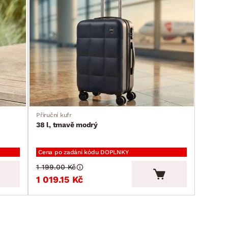
Příruční kufr
38 l, tmavě modrý
Cena po zadání kódu DOPLNKY
1 199.00 Kč
1 019.15 Kč