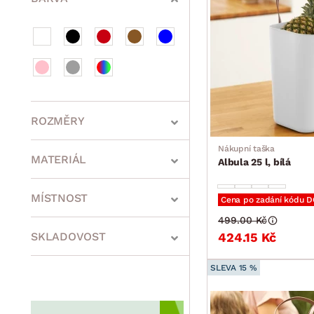
ROZMĚRY
Nákupní taška
MATERIÁL
Albula 25 l, bílá
min.
cm
max.
cm
MÍSTNOST
Cena po zadání kódu 
499.00 Kč
SKLADOVOST
424.15 Kč
min.
cm
max.
cm
SLEVA 15 %