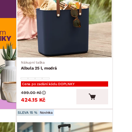
Nákupní taška
Albula 25 l, modrá
Cena po zadání kódu DOPLNKY
499.00 Kč
424.15 Kč
SLEVA 15 %
Novinka