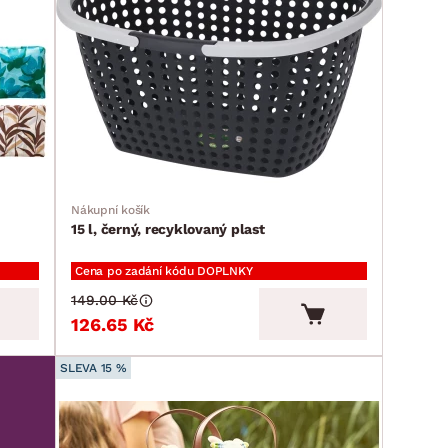
Nákupní košík
15 l, černý, recyklovaný plast
Cena po zadání kódu DOPLNKY
149.00 Kč
126.65 Kč
SLEVA 15 %