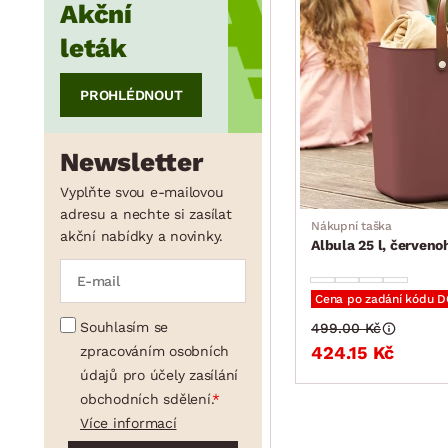
min.
cm
max.
cm
Akční
leták
PROHLÉDNOUT
Newsletter
Vyplňte svou e-mailovou
adresu a nechte si zasílat
Nákupní taška
akční nabídky a novinky.
Albula 25 l, červen
Cena po zadání kódu 
Souhlasím se
499.00 Kč
424.15 Kč
zpracováním osobních
údajů pro účely zasílání
obchodních sdělení.
Více informací