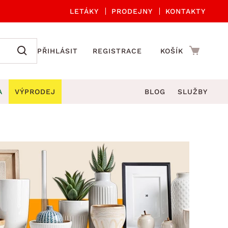
LETÁKY
PRODEJNY
KONTAKTY
PŘIHLÁSIT
REGISTRACE
KOŠÍK
A
VÝPRODEJ
BLOG
SLUŽBY
A ORGANIZACE
Zahradní sety
DROBNÉ BYTOVÉ DOPLŇKY
če
Kuchyňské příslušenství
adní židle a křesla
štníky
Kuchyňské doplňky
ahradní lavice
viny
Koupelnové doplňky
Zahradní stoly
lečení
Zahradní doplňky
hradní houpačky
Zobrazit vše
ahradní lehátka