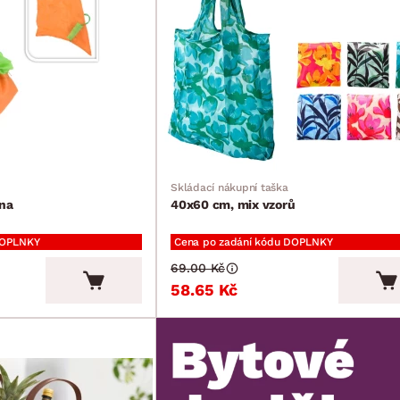
Skládací nákupní taška
ina
40x60 cm, mix vzorů
DOPLNKY
Cena po zadání kódu DOPLNKY
69.00 Kč
58.65 Kč