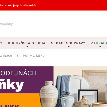
lion spokojených zákazníků
VY
KUCHYŇSKÁ STUDIA
SEDACÍ SOUPRAVY
ZAHRAD
ganizace
Kufry a tašky
vy
DEKORACE
Sedací soupravy do U
UKLÁDÁNÍ 
y
Obrazy
Věšáky na klí
avy
Rohové sedací soupravy
Zahr
Zrcadla
Stojany na de
tavy
Sedací soupravy 3-2-1
Z
la
Hodiny
Stojany na no
avy
Sedací soupravy na míru
Vázy
Stojany na ob
vy
Za
Zobrazit vše
Zobrazit vše
avy
Z