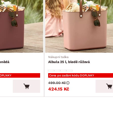
Nákupní taška
ohnědá
Albula 25 l, bledě růžová
DOPLNKY
Cena po zadání kódu DOPLNKY
499.00 Kč
424.15 Kč