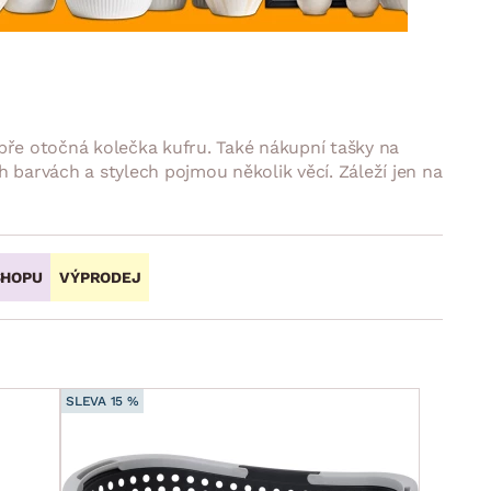
DOPLŇKY
VÁNOCE
ahradní doplňky
ahradní sestavy
bře otočná kolečka kufru. Také nákupní tašky na
 barvách a stylech pojmou několik věcí. Záleží jen na
SHOPU
VÝPRODEJ
SLEVA 15 %