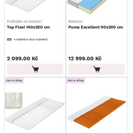
Toppery a chrániče
Komody, skříňky a vitríny
Bytové doplňky
Sedací soupravy a pohovky
Sestavy a stěny
Drobný nábytek
Spotřebiče
Podložka na matraci
Matrace
BARVA
Top Flexi 140x200 cm
Puma Excellent 90x200 cm
v nabídce více rozměrů
2 099.00 Kč
12 999.00 Kč
ROZMĚRY
MATERIÁL
Jen e-shop
Jen e-shop
min.
cm
max.
cm
FUNKCE
min.
cm
max.
cm
MÍSTNOST
min.
cm
max.
cm
ZNAČKA
min.
cm
max.
cm