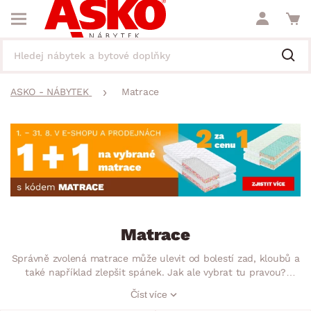
ASKO - NÁBYTEK
Matrace
Matrace
Správně zvolená matrace může ulevit od bolestí zad, kloubů a
také například zlepšit spánek. Jak ale vybrat tu pravou?
U nás je jedno, zda sháníte matrace 90×200, 150×200 nebo
Číst více
třeba 180×200, proto vybírejte podle dalších důležitých