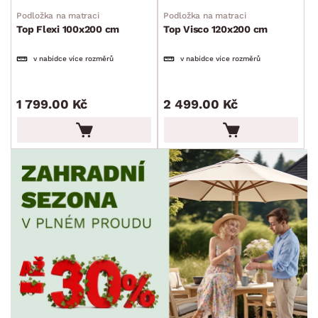
Podložka na matraci
Podložka na matraci
PRODLOUŽENÁ ZÁRUKA
Top Flexi 100x200 cm
Top Visco 120x200 cm
min.
cm
max.
cm
v nabídce více rozměrů
v nabídce více rozměrů
ZDRAVOTNÍ MATRACE
1 799.00 Kč
2 499.00 Kč
SKLADOVOST