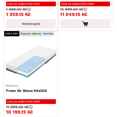
Cena po zadání kódu ASKO
Cena po zadání kódu ASKO
1 599.00 Kč
12 999.00 Kč
1 359.15 Kč
11 049.15 Kč
Nedostupné
ASKO DNY
Doprava zdarma
Novinka
Matrace
Freee Air Stone 90x200
Cena po zadání kódu ASKO
11 999.00 Kč
10 199.15 Kč