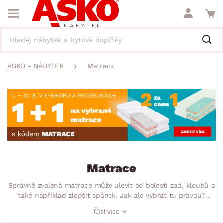
ASKO - NÁBYTEK
Matrace
Matrace
Správně zvolená matrace může ulevit od bolestí zad, kloubů a
také například zlepšit spánek. Jak ale vybrat tu pravou?
U nás je jedno, zda sháníte matrace 90×200, 150×200 nebo
Číst více
třeba 180×200, proto vybírejte podle dalších důležitých