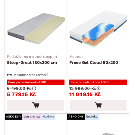
Podložka na matraci (topper)
Matrace
Sleep-Great 180x200 cm
Freee Gel Cloud 90x200
v nabídce více rozměrů
Cena po zadání kódu ASKO
Cena po zadání kódu ASKO
6 799.00 Kč
12 999.00 Kč
5 779.15 Kč
11 049.15 Kč
ASKO DNY
Jen e-shop
Novinka
ASKO DNY
Novinka