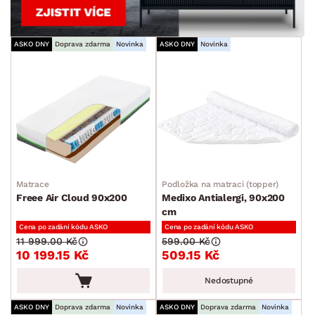
ASKO DNY
Doprava zdarma
Novinka
ASKO DNY
Novinka
Matrace
Podložka na matraci (topper)
Freee Air Cloud 90x200
Medixo Antialergi, 90x200
cm
Cena po zadání kódu ASKO
Cena po zadání kódu ASKO
11 999.00 Kč
599.00 Kč
10 199.15 Kč
509.15 Kč
Nedostupné
ASKO DNY
Doprava zdarma
Novinka
ASKO DNY
Doprava zdarma
Novinka