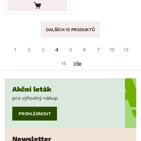
DALŠÍCH 15 PRODUKTŮ
4
1
2
3
5
6
7
10
13
14
Vše
Akční leták
pro výhodný nákup
PROHLÉDNOUT
Newsletter