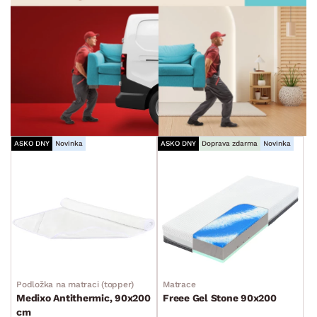
ASKO DNY
Novinka
ASKO DNY
Doprava zdarma
Novinka
Podložka na matraci (topper)
Matrace
Medixo Antithermic, 90x200
Freee Gel Stone 90x200
cm