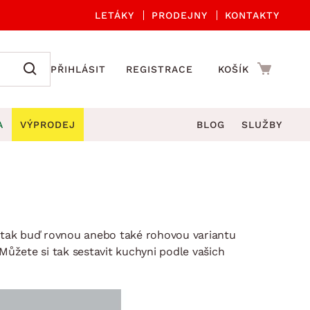
LETÁKY
PRODEJNY
KONTAKTY
PŘIHLÁSIT
REGISTRACE
KOŠÍK
A
VÝPRODEJ
BLOG
SLUŽBY
A ORGANIZACE
Zahradní sety
DROBNÉ BYTOVÉ DOPLŇKY
če
Kuchyňské příslušenství
adní židle a křesla
štníky
Kuchyňské doplňky
ahradní lavice
i tak buď rovnou anebo také rohovou variantu
viny
Koupelnové doplňky
Zahradní stoly
ůžete si tak sestavit kuchyni podle vašich
lečení
Zahradní doplňky
hradní houpačky
Zobrazit vše
ahradní lehátka