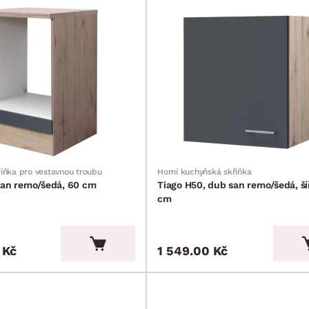
íňka pro vestavnou troubu
Horní kuchyňská skříňka
san remo/šedá, 60 cm
Tiago H50, dub san remo/šedá, ší
cm
 Kč
1 549.00 Kč