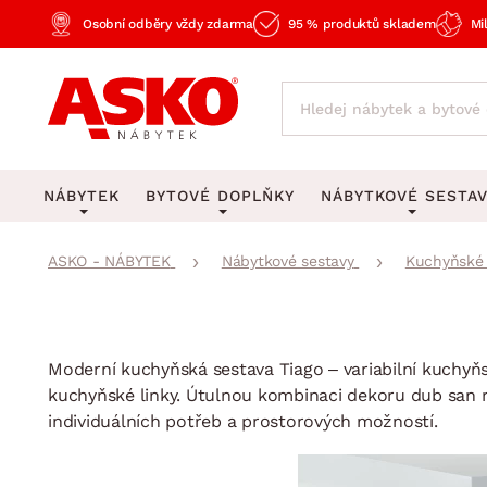
Osobní odběry vždy zdarma
95 % produktů skladem
Mi
NÁBYTEK
BYTOVÉ DOPLŇKY
NÁBYTKOVÉ SESTA
ASKO - NÁBYTEK
Nábytkové sestavy
Kuchyňské 
KOBERCE
OSVĚTLENÍ
Obývací sesta
Velké a střední koberce
Stolní lampy a lampičk
Ložnicové sest
Běhouny a malé koberce
Stropní osvětlení
Kancelářské ses
Obývací pokoj
Moderní kuchyňská sestava Tiago – variabilní kuchyňs
Dětské koberce
Lustry a závěsná svítid
Kuchyňské sest
kuchyňské linky. Útulnou kombinaci dekoru dub san r
Ložnice
Koupelnové předložky
Stojací lampy
individuálních potřeb a prostorových možností.
Dětské sesta
Pracovna a kancelář
Zobrazit vše
Zobrazit vše
Předsíňové sest