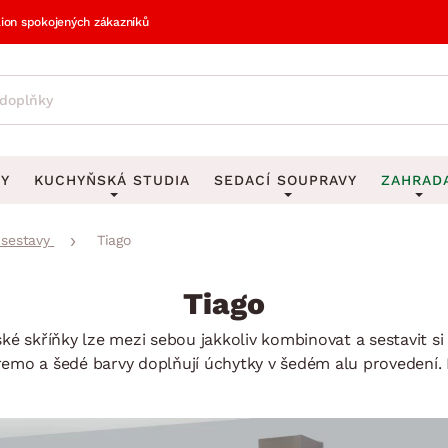
lion spokojených zákazníků
VY
KUCHYŇSKÁ STUDIA
SEDACÍ SOUPRAVY
ZAHRAD
sestavy
Tiago
vy
DEKORACE
Sedací soupravy do U
UKLÁDÁNÍ 
y
Obrazy
Věšáky na klí
avy
Rohové sedací soupravy
Zahr
Tiago
Zrcadla
Stojany na de
tavy
Sedací soupravy 3-2-1
Z
ké skříňky lze mezi sebou jakkoliv kombinovat a sestavit s
la
Hodiny
Stojany na no
avy
Sedací soupravy na míru
emo a šedé barvy doplňují úchytky v šedém alu provedení. M
Vázy
Stojany na ob
vy
Za
Zobrazit vše
Zobrazit vše
avy
Z