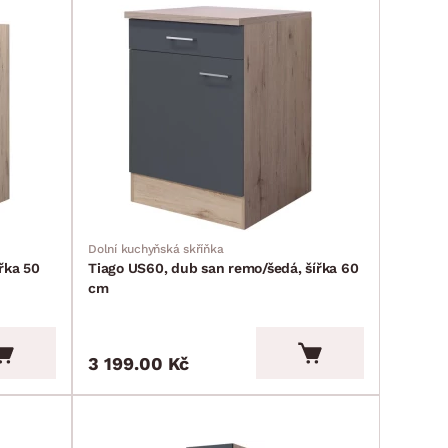
Dolní kuchyňská skříňka
řka 50
Tiago US60, dub san remo/šedá, šířka 60
cm
3 199.00 Kč