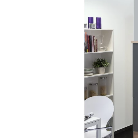
Jídelna
BYTOVÝ TEXTIL
STOLOVÁNÍ A VAŘE
Koupelnové ses
Dětský pokoj
Přikrývky
Jídelní servis
Jídelní sesta
Polštáře
Předsíň, šatna a chodba
Příbory
Zahradní sest
Koberce
Hrnce
Kuchyně
Závěsy a žaluzie
Pánve
Koupelna
Zobrazit vše
Zobrazit vše
Zahrada
VELIKONOCE
Domácnost