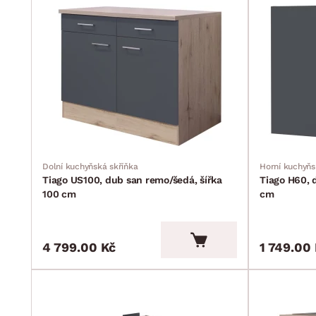
Dolní kuchyňská skříňka
Horní kuchyňs
Tiago US100, dub san remo/šedá, šířka
Tiago H60, 
100 cm
cm
4 799.00 Kč
1 749.00