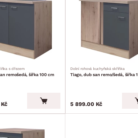
íňka s dřezem
Dolní rohová kuchyňská skříňka
san remošedá, šířka 100 cm
Tiago, dub san remo/šedá, šířka 
 Kč
5 899.00 Kč