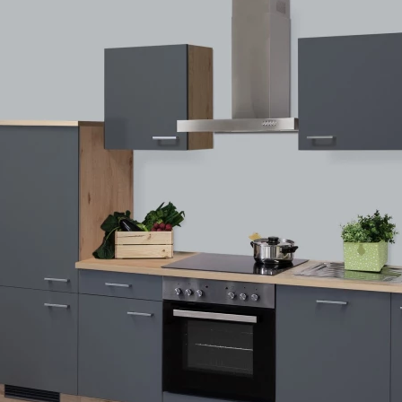
NÍ
DOMÁCÍ SPOTŘEBIČE
ZAHRADNÍ 
tavy
Z
vy
Z
avy