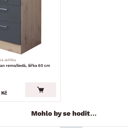
ká skříňka
san remo/šedá, šířka 60 cm
 Kč
Mohlo by se hodit…