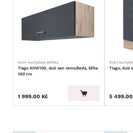
Horní kuchyňská skříňka
Dolní kuchyňs
Tiago KHW100, dub san remo/šedá, šířka
Tiago, dub 
100 cm
1 999.00 Kč
5 499.00