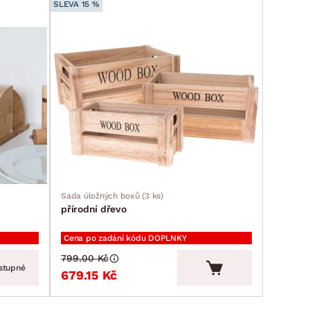
SLEVA 15 %
Sada úložných boxů (3 ks)
přírodní dřevo
Cena po zadání kódu DOPLNKY
799.00 Kč
stupné
679.15 Kč