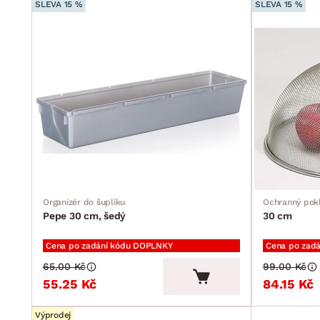
SLEVA 15 %
SLEVA 15 %
Organizér do šuplíku
Ochranný pokl
Pepe 30 cm, šedý
30 cm
Cena po zadání kódu DOPLNKY
Cena po zad
65.00 Kč
99.00 Kč
55.25 Kč
84.15 Kč
Výprodej