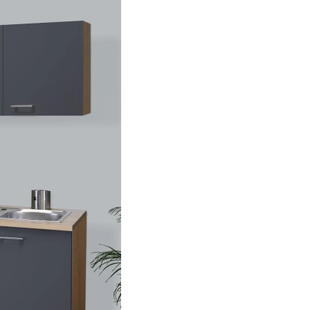
DOPLŇKY
VÁNOCE
ahradní doplňky
ahradní sestavy