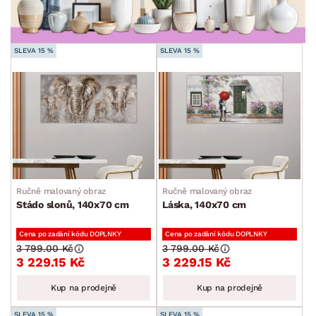
ROZMĚRY
SLEVA 15 %
SLEVA 15 %
MATERIÁL
min.
cm
max.
cm
FUNKCE
min.
cm
max.
cm
TVAR
min.
cm
max.
cm
STYL
Ručně malovaný obraz
Ručně malovaný obraz
Stádo slonů, 140x70 cm
Láska, 140x70 cm
MÍSTNOST
Cena po zadání kódu DOPLNKY
Cena po zadání kódu DOPLNKY
3 799.00 Kč
3 799.00 Kč
SKLADOVOST
3 229.15 Kč
3 229.15 Kč
Kup na prodejně
Kup na prodejně
SLEVA 15 %
SLEVA 15 %