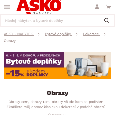
ASKO - NÁBYTEK
Bytové doplňky
Dekorace
Obrazy
Obrazy
Obrazy sem, obrazy tam, obrazy všude kam se podívám…
Zkrášlete svůj domov klasickou dekorací v podobě obrazů a
nechte stěny vyniknout. Už nikdy nebudou vypadat prázdně a
Číst více