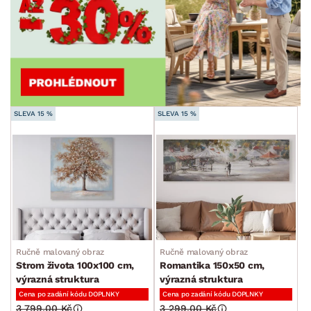
SLEVA 15 %
SLEVA 15 %
Ručně malovaný obraz
Ručně malovaný obraz
Strom života 100x100 cm,
Romantika 150x50 cm,
výrazná struktura
výrazná struktura
Cena po zadání kódu DOPLNKY
Cena po zadání kódu DOPLNKY
3 799.00 Kč
3 299.00 Kč