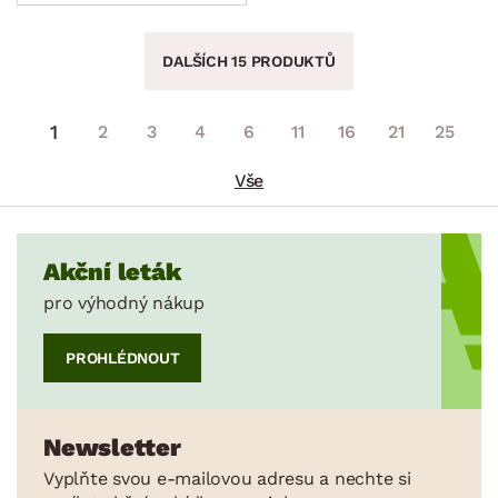
DALŠÍCH 15 PRODUKTŮ
1
2
3
4
6
11
16
21
25
Vše
Akční leták
pro výhodný nákup
PROHLÉDNOUT
Newsletter
Vyplňte svou e-mailovou adresu a nechte si