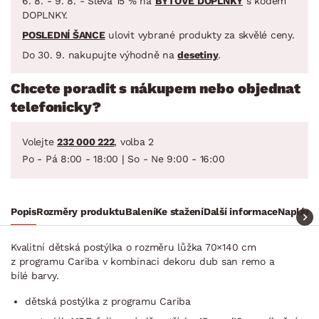
6. 8. - 9. 8. - Sleva 15 % na
BYTOVÉ DOPLŇKY
s kódem
DOPLNKY.
POSLEDNÍ ŠANCE
ulovit vybrané produkty za skvělé ceny.
Do 30. 9. nakupujte výhodně na
desetiny
.
Chcete poradit s nákupem nebo objednat
telefonicky?
Volejte
232 000 222
, volba 2
Po - Pá 8:00 - 18:00 | So - Ne 9:00 - 16:00
Popis
Rozměry produktu
Balení
Ke stažení
Další informace
Naplánuj
Kvalitní dětská postýlka o rozměru lůžka 70×140 cm
z programu Cariba v kombinaci dekoru dub san remo a
bílé barvy.
dětská postýlka z programu Cariba