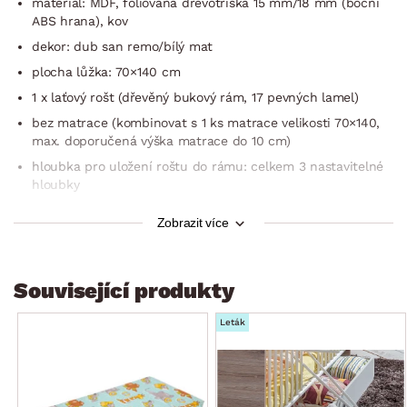
materiál: MDF, foliovaná dřevotříska 15 mm/18 mm (boční
ABS hrana), kov
dekor: dub san remo/bílý mat
plocha lůžka: 70×140 cm
1 x laťový rošt (dřevěný bukový rám, 17 pevných lamel)
bez matrace (kombinovat s 1 ks matrace velikosti 70×140,
max. doporučená výška matrace do 10 cm)
hloubka pro uložení roštu do rámu: celkem 3 nastavitelné
hloubky
zaoblené hrany konstrukce (bezpečnost dětí)
Zobrazit více
boční dřevěné tyče
dodáváno bez dolní úložné zásuvky (možnost doobjednat
jako sdružený produkt)
Související produkty
dodáváno v demontu
Leták