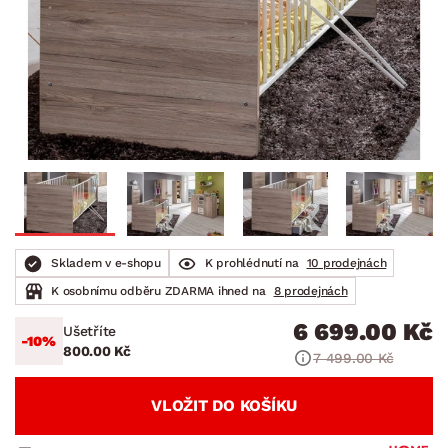
Skladem v e-shopu
K prohlédnutí na
10 prodejnách
K osobnímu odběru ZDARMA ihned na
8 prodejnách
6 699.00 Kč
Ušetříte
-10%
800.00 Kč
7 499.00 Kč
VLOŽIT DO KOŠÍKU