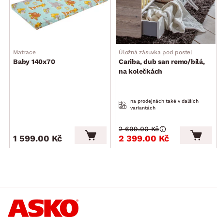
Matrace
Úložná zásuvka pod postel
Baby 140x70
Cariba, dub san remo/bílá,
na kolečkách
na prodejnách také v dalších
variantách
2 699.00 Kč
1 599.00 Kč
2 399.00 Kč