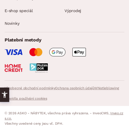
E-shop speciál
Výprodej
Novinky
Platební metody
Všeobecné obchodní podmínky
Ochrana osobních údajů
Whistleblowing
Pravidla používání cookies
© 2026 ASKO - NÁBYTEK, všechna práva vyhrazena. - InveoCMS,
Inveo.cz
s.r.o.
Všechny uvedené ceny jsou vč. DPH.
s DPH
VLOŽIT DO KOŠÍKU