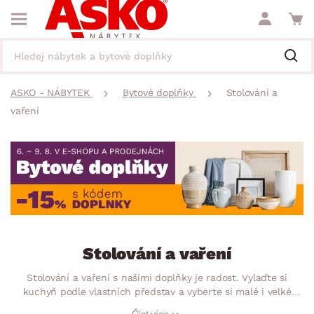
ASKO - NÁBYTEK
Bytové doplňky
Stolování a
vaření
Stolování a vaření
Stolování a vaření s našimi doplňky je radost. Vylaďte si
kuchyň podle vlastních představ a vyberte si malé i velké
pomocníky, u kterých oceníte hlavně jejich praktičnost.
Číst více