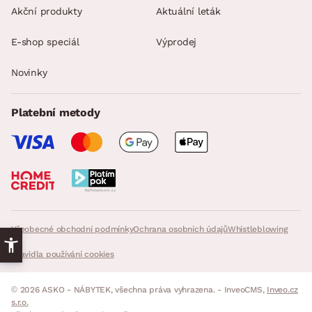
Akční produkty
Aktuální leták
E-shop speciál
Výprodej
Novinky
Platební metody
Všeobecné obchodní podmínky
Ochrana osobních údajů
Whistleblowing
Pravidla používání cookies
© 2026 ASKO - NÁBYTEK, všechna práva vyhrazena. - InveoCMS,
Inveo.cz
s.r.o.