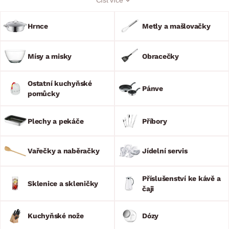
Kuchyňské potřeby a doplňky navíc oživí každou kuchyň a
jídelnu. Vychutnejte si Vaše výtečné pokrmy a prožijte
bezstarostné stolování s rodinou nebo přáteli. Náš sortiment
Hrnce
Metly a mašlovačky
je opravdu široký!
Mísy a misky
Obracečky
Ostatní kuchyňské
Pánve
pomůcky
Plechy a pekáče
Příbory
Vařečky a naběračky
Jídelní servis
Příslušenství ke kávě a
Sklenice a skleničky
čaji
Kuchyňské nože
Dózy