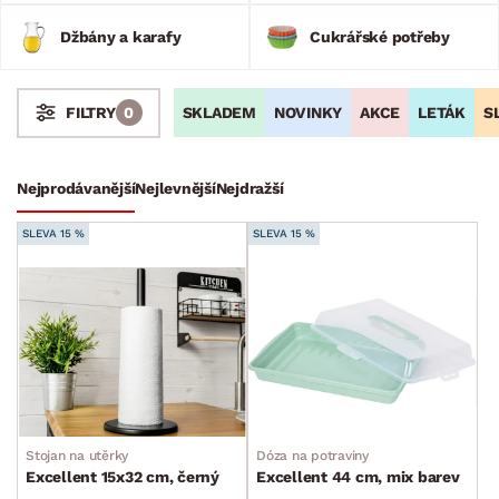
Džbány a karafy
Cukrářské potřeby
SKLADEM
NOVINKY
AKCE
LETÁK
S
FILTRY
0
Stoly a stolky
Křesla a sezení
Židle a lavice
Postele
Šatní skříně
Rošty
Matrace
Komody, skříňky a vitríny
Bytové doplňky
Nejprodávanější
Nejlevnější
Nejdražší
Bytový textil
SLEVA 15 %
SLEVA 15 %
Dekorace
Stolování a vaření
Hrnce
Metly a mašlovačky
Mísy a misky
Obracečky
Stojan na utěrky
Dóza na potraviny
Ostatní kuchyňské pomůcky
Excellent 15x32 cm, černý
Excellent 44 cm, mix barev