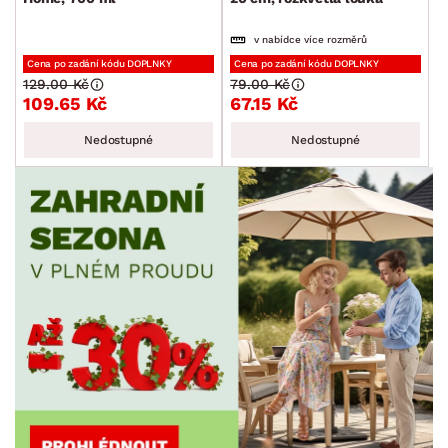
v nabídce více rozměrů
Cena po zadání kódu DOPLNKY
Cena po zadání kódu DOPLNKY
129.00 Kč
79.00 Kč
109.65 Kč
67.15 Kč
Nedostupné
Nedostupné