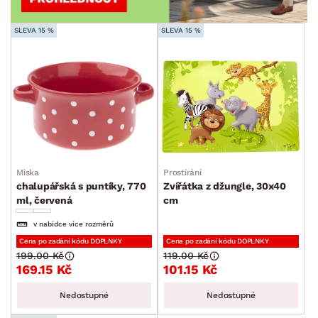
SLEVA 15 %
SLEVA 15 %
Miska
Prostírání
chalupářská s puntíky, 770
Zvířátka z džungle, 30x40
ml, červená
cm
v nabídce více rozměrů
Cena po zadání kódu DOPLNKY
Cena po zadání kódu DOPLNKY
199.00 Kč
119.00 Kč
169.15 Kč
101.15 Kč
Nedostupné
Nedostupné