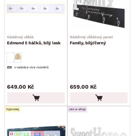
Nástěnný věšák
Nástěnný věšákový panel
Edmond 5 háčků, bílý lesk
Family, bílý/černý
v nabídce více rozměrů
649.00 Kč
659.00 Kč
Výprodej
Jen e-shop