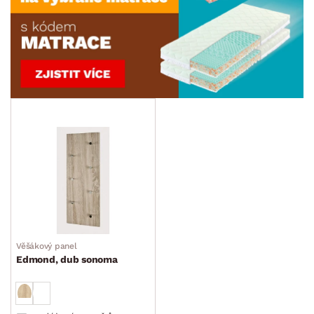
Věšákový panel
Edmond, dub sonoma