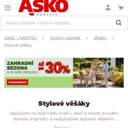
ASKO - NÁBYTEK
Drobný nábytek
Věšáky
Stylové věšáky
Stylové věšáky
Zapůsobte na Vaše hosty hned u dveří a vneste do svého
domova originalitu a neobyčejnost stylovým věšákem.
Jedinečný design s nápaditými nápisy a barvami dodá
Číst více