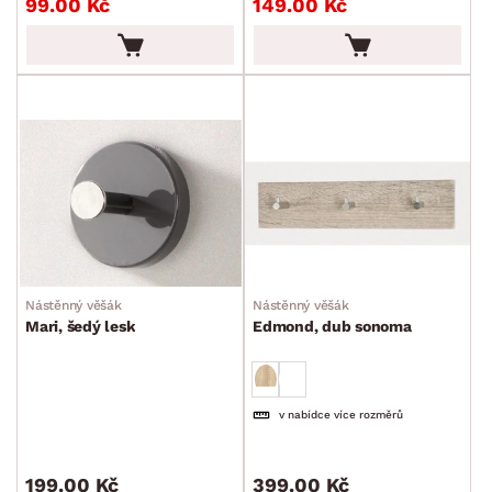
99.00 Kč
149.00 Kč
DEKOR
ROZMĚRY
MATERIÁL
min.
cm
max.
cm
POVRCHOVÁ ÚPRAVA
min.
cm
max.
cm
STYL
min.
cm
max.
cm
Nástěnný věšák
Nástěnný věšák
MÍSTNOST
Mari, šedý lesk
Edmond, dub sonoma
SKLADOVOST
v nabídce více rozměrů
199.00 Kč
399.00 Kč