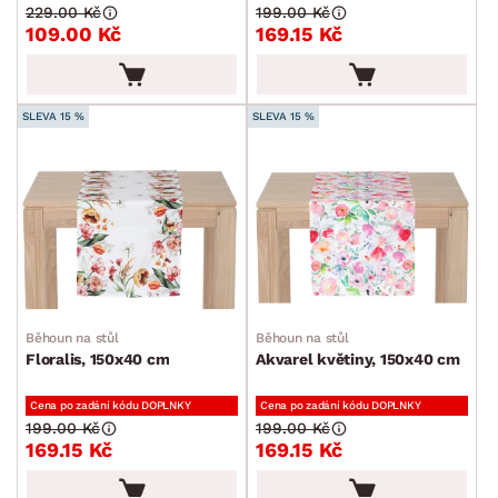
229.00 Kč
199.00 Kč
Ubrusy a běhouny
109.00 Kč
169.15 Kč
Dekorace
SLEVA 15 %
SLEVA 15 %
Stolování a vaření
Zahradní doplňky
Osvětlení
Ukládání a organizace
Drobné bytové doplňky
Vánoce
Běhoun na stůl
Běhoun na stůl
Velikonoce
Floralis, 150x40 cm
Akvarel květiny, 150x40 cm
Sedací soupravy a pohovky
Sestavy a stěny
Drobný nábytek
Spotřebiče
BARVA
Cena po zadání kódu DOPLNKY
Cena po zadání kódu DOPLNKY
199.00 Kč
199.00 Kč
169.15 Kč
169.15 Kč