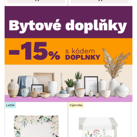
ROZMĚRY
MATERIÁL
min.
cm
max.
cm
MÍSTNOST
min.
cm
max.
cm
SKLADOVOST
min.
cm
max.
cm
Leták
Výprodej