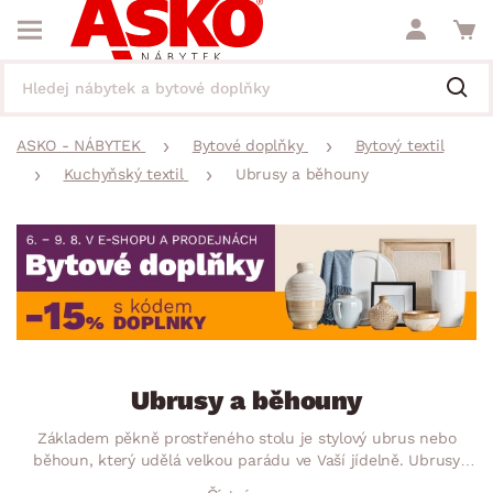
ASKO - NÁBYTEK
Bytové doplňky
Bytový textil
Kuchyňský textil
Ubrusy a běhouny
Ubrusy a běhouny
Základem pěkně prostřeného stolu je stylový ubrus nebo
běhoun, který udělá velkou parádu ve Vaší jídelně. Ubrusy
dodají místnosti domáckou atmosféru, ale také dokonale