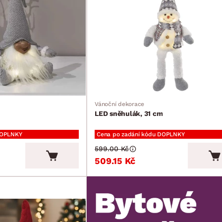
Vánoční dekorace
LED sněhulák, 31 cm
DOPLNKY
Cena po zadání kódu DOPLNKY
599.00 Kč
509.15 Kč