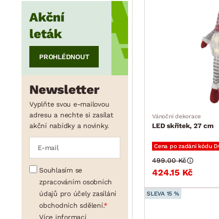
Akční
leták
PROHLÉDNOUT
Newsletter
Vyplňte svou e-mailovou
adresu a nechte si zasílat
Vánoční dekorace
akční nabídky a novinky.
LED skřítek, 27 cm
Cena po zadání kódu 
499.00 Kč
Souhlasím se
424.15 Kč
zpracováním osobních
údajů pro účely zasílání
SLEVA 15 %
obchodních sdělení.
Více informací