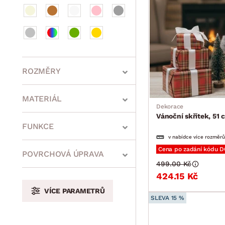
ROZMĚRY
MATERIÁL
Dekorace
Vánoční skřítek, 51 
min.
cm
max.
cm
FUNKCE
v nabídce více rozměrů
Cena po zadání kódu 
POVRCHOVÁ ÚPRAVA
499.00 Kč
min.
cm
max.
cm
424.15 Kč
VÍCE PARAMETRŮ
SLEVA 15 %
min.
cm
max.
cm