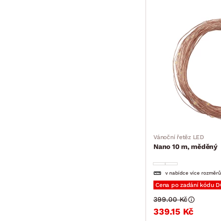
Vánoční řetěz LED
Nano 10 m, měděný
v nabídce více rozměrů
Cena po zadání kódu 
399.00 Kč
339.15 Kč