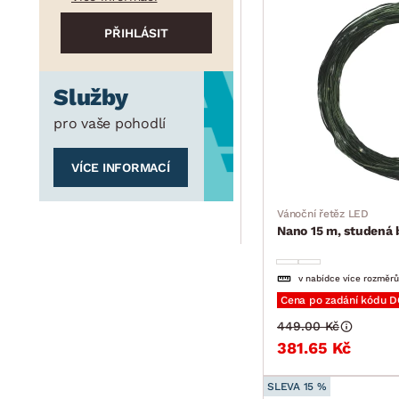
Služby
pro vaše pohodlí
VÍCE INFORMACÍ
Vánoční řetěz LED
Nano 15 m, studená 
v nabídce více rozměrů
Cena po zadání kódu 
449.00 Kč
381.65 Kč
SLEVA 15 %