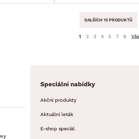
DALŠÍCH 15 PRODUKTŮ
1
2
3
4
5
7
9
Vš
Speciální nabídky
Akční produkty
Aktuální leták
E-shop speciál
uvy