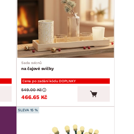
Sada svícnů
na čajové svíčky
Cena po zadání kódu DOPLNKY
549.00 Kč
466.65 Kč
SLEVA 15 %