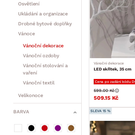
Osvětlení
Ukládání a organizace
Drobné bytové doplňky
Vánoce
Vánoční dekorace
Vánoční ozdoby
Vánoční dekorace
Vánoční stolování a
LED skřítek, 35 cm
vaření
Cena po zadání kódu 
Vánoční textil
599.00 Kč
Velikonoce
509.15 Kč
Sedací soupravy a pohovky
Sestavy a stěny
Drobný nábytek
Spotřebiče
BARVA
SLEVA 15 %