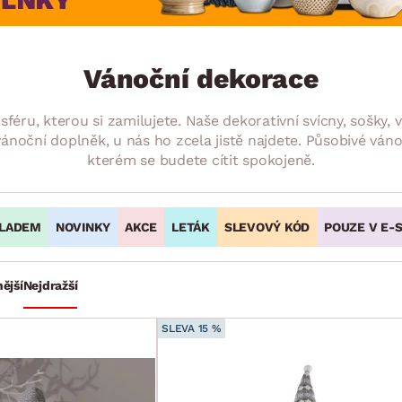
NÍ
DOMÁCÍ SPOTŘEBIČE
ZAHRADNÍ 
tavy
Z
vy
Z
Vánoční dekorace
avy
éru, kterou si zamilujete. Naše dekorativní svícny, sošky,
noční doplněk, u nás ho zcela jistě najdete. Působivé váno
kterém se budete cítit spokojeně.
LADEM
NOVINKY
AKCE
LETÁK
SLEVOVÝ KÓD
POUZE V E-
ější
Nejdražší
SLEVA 15 %