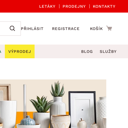
LETÁKY
PRODEJNY
KONTAKTY
PŘIHLÁSIT
REGISTRACE
KOŠÍK
A
VÝPRODEJ
BLOG
SLUŽBY
A ORGANIZACE
Zahradní sety
DROBNÉ BYTOVÉ DOPLŇKY
če
Kuchyňské příslušenství
adní židle a křesla
štníky
Kuchyňské doplňky
ahradní lavice
viny
Koupelnové doplňky
Zahradní stoly
lečení
Zahradní doplňky
hradní houpačky
Zobrazit vše
ahradní lehátka