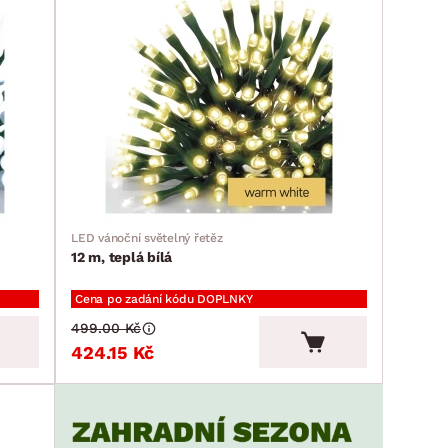
LED vánoční světelný řetěz
12 m, teplá bílá
Cena po zadání kódu DOPLNKY
499.00 Kč
424.15 Kč