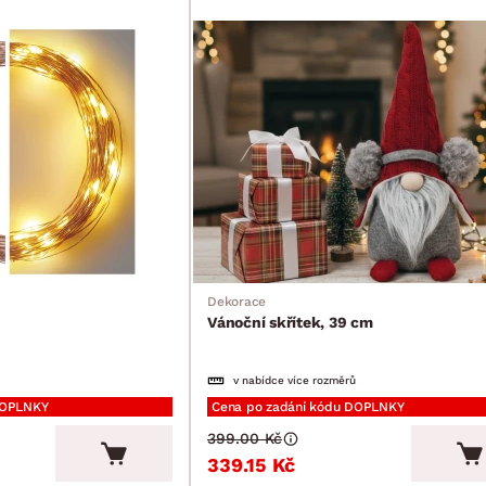
Dekorace
Vánoční skřítek, 39 cm
v nabídce více rozměrů
DOPLNKY
Cena po zadání kódu DOPLNKY
399.00 Kč
339.15 Kč