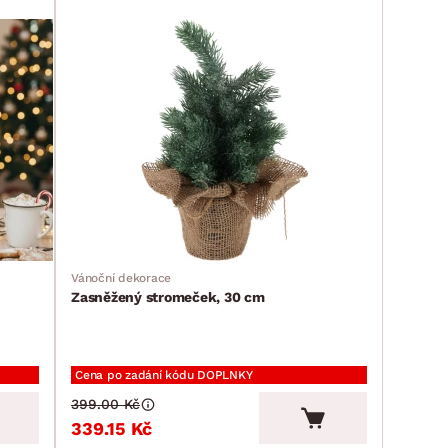
Vánoční dekorace
Zasněžený stromeček, 30 cm
Cena po zadání kódu DOPLNKY
399.00 Kč
339.15 Kč