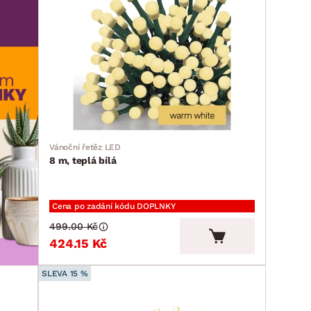
Vánoční řetěz LED
8 m, teplá bílá
Cena po zadání kódu DOPLNKY
499.00 Kč
424.15 Kč
SLEVA 15 %