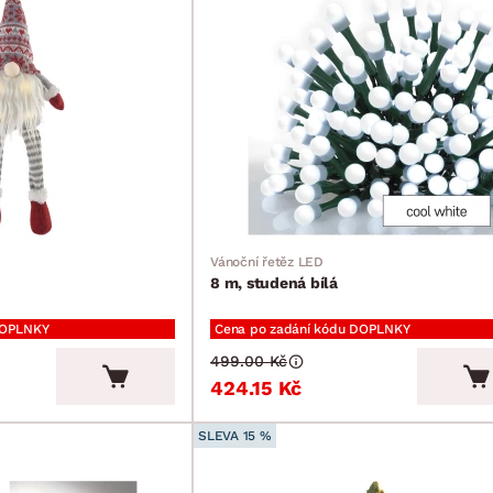
Vánoční řetěz LED
8 m, studená bílá
DOPLNKY
Cena po zadání kódu DOPLNKY
499.00 Kč
424.15 Kč
SLEVA 15 %