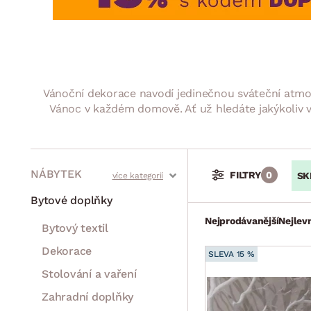
Jídelna
BYTOVÝ TEXTIL
STOLOVÁNÍ A VAŘE
Koupelnové ses
Dětský pokoj
Přikrývky
Jídelní servis
Jídelní sesta
Polštáře
Předsíň, šatna a chodba
Příbory
Zahradní sest
Koberce
Hrnce
Kuchyně
Vánoční dekorace navodí jedinečnou sváteční atmosf
Závěsy a žaluzie
Pánve
Koupelna
Vánoc v každém domově. Ať už hledáte jakýkoliv vá
Zobrazit vše
Zobrazit vše
Zahrada
VELIKONOCE
Domácnost
NÁBYTEK
FILTRY
0
SK
Stoly a stolky
Křesla a sezení
Židle a lavice
Postele
Šatní skříně
Rošty
Matrace
Komody, skříňky a vitríny
Bytové doplňky
Nejprodávanější
Nejlevn
Bytový textil
Dekorace
SLEVA 15 %
Stolování a vaření
Zahradní doplňky