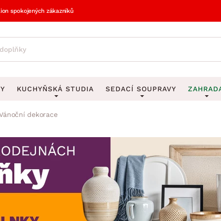
lion spokojených zákazníků
VY
KUCHYŇSKÁ STUDIA
SEDACÍ SOUPRAVY
ZAHRAD
Vánoční dekorace
vy
DEKORACE
Sedací soupravy do U
UKLÁDÁNÍ 
y
Obrazy
Věšáky na klí
avy
Rohové sedací soupravy
Zahr
Zrcadla
Stojany na de
tavy
Sedací soupravy 3-2-1
Z
la
Hodiny
Stojany na no
avy
Sedací soupravy na míru
Vázy
Stojany na ob
vy
Za
Zobrazit vše
Zobrazit vše
avy
Z