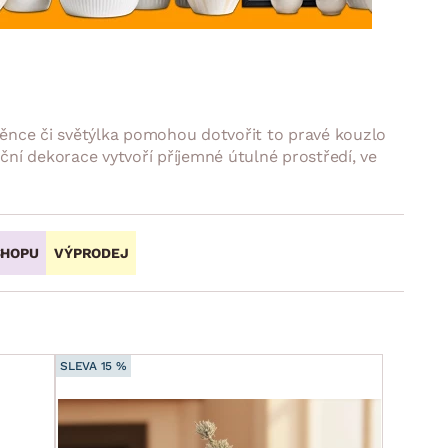
DOPLŇKY
VÁNOCE
ahradní doplňky
ahradní sestavy
 věnce či světýlka pomohou dotvořit to pravé kouzlo
ční dekorace vytvoří příjemné útulné prostředí, ve
SHOPU
VÝPRODEJ
SLEVA 15 %