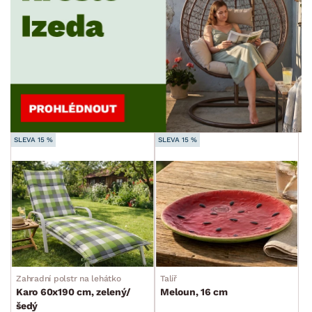
SLEVA 15 %
SLEVA 15 %
Zahradní polstr na lehátko
Talíř
Karo 60x190 cm, zelený/
Meloun, 16 cm
šedý