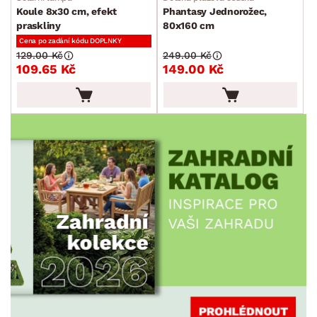
DEKOR
Koule 8x30 cm, efekt
Phantasy Jednorožec,
praskliny
80x160 cm
Cena po zadání kódu DOPLNKY
ROZMĚRY
129.00 Kč
249.00 Kč
109.65 Kč
149.00 Kč
MATERIÁL
min.
cm
max.
cm
FUNKCE
min.
cm
max.
cm
POVRCHOVÁ ÚPRAVA
min.
cm
max.
cm
STYL
MÍSTNOST
SKLADOVOST