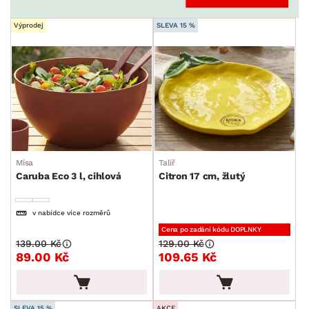
Výprodej
SLEVA 15 %
Mísa
Talíř
Caruba Eco 3 l, cihlová
Citron 17 cm, žlutý
v nabídce více rozměrů
Cena po zadání kódu DOPLNKY
139.00 Kč
129.00 Kč
89.00 Kč
109.65 Kč
SLEVA 15 %
AKCE