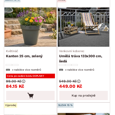
Květináč
Venkovní koberec
Kanten 25 cm, zelený
Umělá tráva 133x300 cm,
šedá
v nabídce více rozměrů
v nabídce více rozměrů
Cena po zadání kódu DOPLNKY
99.00 Kč
549.00 Kč
84.15 Kč
449.00 Kč
Kup na prodejně
Výprodej
SLEVA 15 %