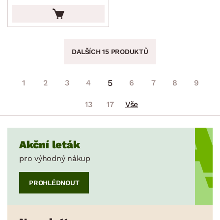
DALŠÍCH 15 PRODUKTŮ
5
1
2
3
4
6
7
8
9
13
17
Vše
Akční leták
pro výhodný nákup
PROHLÉDNOUT