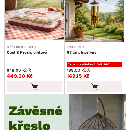
Dóza na potraviny
Zvonkohra
Cool & Fresh, cihlová
63 cm, bambus
Cena po zadání kódu DOPLNKY
649.00 Kč
199.00 Kč
449.00 Kč
169.15 Kč