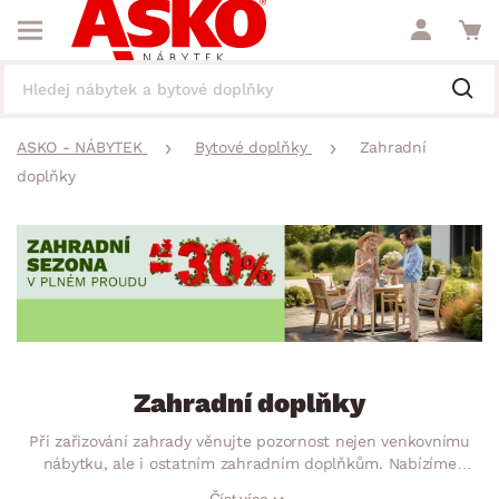
ASKO - NÁBYTEK
Bytové doplňky
Zahradní
doplňky
Zahradní doplňky
Při zařizování zahrady věnujte pozornost nejen venkovnímu
nábytku, ale i ostatním zahradním doplňkům. Nabízíme
okrasné zahradní dekorace a praktické potřeby. Usaďte své
Číst více