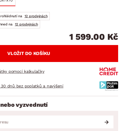
0x7x70
DOPLŇKY
VÁNOCE
ahradní doplňky
prohlédnutí na
12 prodejnách
ahradní sestavy
ihned na
12 prodejnách
1 599.00 Kč
VLOŽIT DO KOŠÍKU
látky pomocí kalkulačky
 30 dnů bez poplatků a navýšení
 nebo vyzvednutí