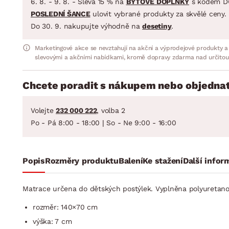
6. 8. - 9. 8. - Sleva 15 % na
BYTOVÉ DOPLŇKY
s kódem D
POSLEDNÍ ŠANCE
ulovit vybrané produkty za skvělé ceny.
Do 30. 9. nakupujte výhodně na
desetiny
.
Marketingové akce se nevztahují na akční a výprodejové produkty a
slevovými a akčními nabídkami, kromě dopravy zdarma nad určitou
Chcete poradit s nákupem nebo objednat
Volejte
232 000 222
, volba 2
Po - Pá 8:00 - 18:00 | So - Ne 9:00 - 16:00
Popis
Rozměry produktu
Balení
Ke stažení
Další infor
Matrace určena do dětských postýlek. Vyplněna polyuretano
rozměr: 140×70 cm
výška: 7 cm