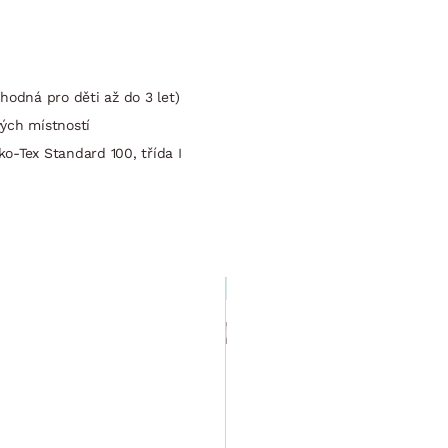
hodná pro děti až do 3 let)
vých místností
o-Tex Standard 100, třída I
Leták
Dětská postýlka
Cariba
70x140 cm,
dub san
na
prodejnách
remo/bílá