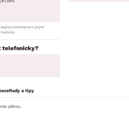
OPLNKY.
 nejdou kombinovat s jinými
 hodnotu.
 telefonicky?
mace
Rady a tipy
vou­ pěnou.