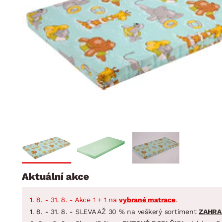
Jídelna
BYTOVÝ TEXTIL
STOLOVÁNÍ A VAŘE
Koupelnové ses
Dětský pokoj
Přikrývky
Jídelní servis
Jídelní sesta
Polštáře
Předsíň, šatna a chodba
Příbory
Zahradní sest
Koberce
Hrnce
Kuchyně
Závěsy a žaluzie
Pánve
Koupelna
Zobrazit vše
Zobrazit vše
Zahrada
VELIKONOCE
Domácnost
Aktuální akce
1. 8. - 31. 8. - Akce 1 + 1 na
vybrané matrace
.
1. 8. - 31. 8. - SLEVA AŽ 30 % na veškerý sortiment
ZAHRA