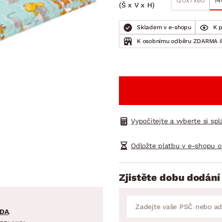
120x7x60
14
NÍ
DOMÁCÍ SPOTŘEBIČE
ZAHRADNÍ 
(Š x V x H)
tavy
Z
Skladem v e-shopu
K 
vy
Z
K osobnímu odběru ZDARMA 
avy
Vypočítejte a vyberte si sp
Odložte platbu v e-shopu o
Zjistěte dobu dodání
DA
.