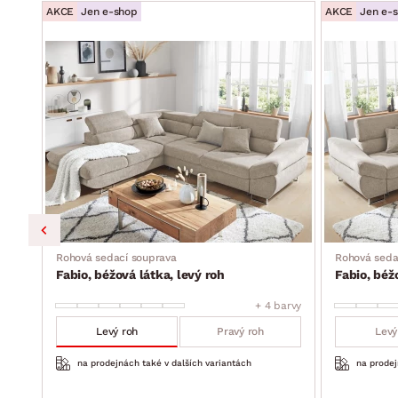
AKCE
Jen e-shop
AKCE
Jen e-
úložný prostor (pod otomanem, vyklápěcí kovová konstru
ideální spojení moderního designu a pohodlného stylu se
dodáváno bez vyobrazených malých dekorativních polštá
dodáváno v částečném demontu
Rohová sedací souprava
Rohová seda
Fabio, béžová látka, levý roh
Fabio, béž
barvy
+ 4 barvy
Levý roh
Pravý roh
Levý
na prodejnách také v dalších variantách
na prodej