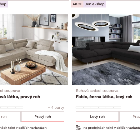
shop
AKCE
Jen e-shop
kce)
zení
řků
cí souprava
Rohová sedací souprava
ová látka, pravý roh
Fabio, černá látka, levý roh
+ 4 barvy
 roh
Pravý roh
Levý roh
Prav
nách také v dalších variantách
na prodejnách také v dalších variant