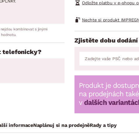
OPLNKY.
Odložte platbu v e-shopu o
Nechte si produkt IMPREGN
 nejdou kombinovat s jinými
 hodnotu.
Zjistěte dobu dodání
 telefonicky?
alší informace
Naplánuj si na prodejně
Rady a tipy