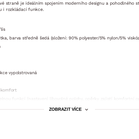
é straně je ideálním spojením moderního designu a pohodlného st
 i rozkládací funkce.
lís
látka, barva středně šedá (složení: 90% polyester/5% nylon/5% viskó
)
ěkce vypolstrovaná
 komfort
elnou funkcí (nastavení libovolné polohy, opěrky zajistí komfortní o
třeby)
ZOBRAZIT VÍCE
 výška 9 cm
m (výsuvný typ rozkladu, konstrukce kov/dřevo, na kolečkách pro s