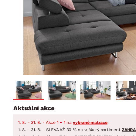
Jídelna
BYTOVÝ TEXTIL
STOLOVÁNÍ A VAŘE
Koupelnové ses
Dětský pokoj
Přikrývky
Jídelní servis
Jídelní sesta
Polštáře
Předsíň, šatna a chodba
Příbory
Zahradní sest
Koberce
Hrnce
Kuchyně
Závěsy a žaluzie
Pánve
Koupelna
Zobrazit vše
Zobrazit vše
Zahrada
VELIKONOCE
Domácnost
Aktuální akce
1. 8. - 31. 8. - Akce 1 + 1 na
vybrané matrace
.
1. 8. - 31. 8. - SLEVA AŽ 30 % na veškerý sortiment
ZAHRA