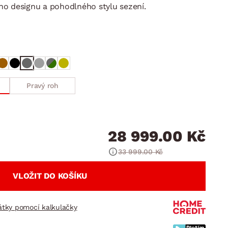
DOPLŇKY
VÁNOCE
o designu a pohodlného stylu sezení.
ahradní doplňky
ahradní sestavy
Pravý roh
28 999.00 Kč
33 999.00 Kč
VLOŽIT DO KOŠÍKU
látky pomocí kalkulačky