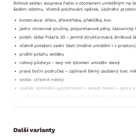
Rohová sedací souprava Fabio s otomanem umístěným na lev
šedém odstínu. Včetně polohování opěrek, úložného prostoru
konstrukce: dřevo, dřevotříska, překližka, kov
jádro: vlnovcové pružiny, polyuretanové pěny, čalounický f
potah: látka Polaris 20 – jemně strukturovaná žinilková 
včetně potažení zadní části (možné umístění i v prostoru
prošití potahu sedáku
rohový půdorys – levý roh (otoman umístěn vlevo)
pravá boční područka – zajímavě šikmý zaoblený tvar, m
sedák: středně měkký
opěrák: optimální vypolstrování v oblasti beder – opora a
3 x široká opěrka zad v horní části opěráku – s polohovat
můžete přizpůsobit styl sezení podle Vaší individuální po
celková výška – dle polohy zádové opěrky: 69–88 cm
přední/zadní nohy: hranatý kovový profil, chromový lesk,
funkce rozkladu na příležitostné lůžko: plocha 130×197 c
Další varianty
látkou)