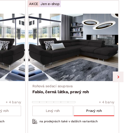
AKCE
Jen e-shop
AKCE
Rohová sedací souprava
Roho
Fabio, černá látka, pravý roh
Fab
+ 4 barvy
+ 4 barvy
ý roh
Levý roh
Pravý roh
ách
na prodejnách také v dalších variantách