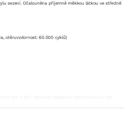
ylu sezení. Očalouněna příjemně měkkou látkou ve středně
za, otěruvzdornost: 60.000 cyklů)
pření zad a díky možnosti nastavení jejich sklonu si tak
nazší manipulaci, látkové madlo, plocha lůžka potažena