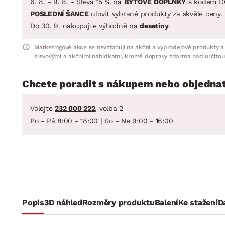
6. 8. - 9. 8. - Sleva 15 % na
BYTOVÉ DOPLŇKY
s kódem D
POSLEDNÍ ŠANCE
ulovit vybrané produkty za skvělé ceny.
Do 30. 9. nakupujte výhodně na
desetiny
.
Marketingové akce se nevztahují na akční a výprodejové produkty a
slevovými a akčními nabídkami, kromě dopravy zdarma nad určitou
Chcete poradit s nákupem nebo objednat
Volejte
232 000 222
, volba 2
Po - Pá 8:00 - 18:00 | So - Ne 9:00 - 16:00
Popis
3D náhled
Rozměry produktu
Balení
Ke stažení
D