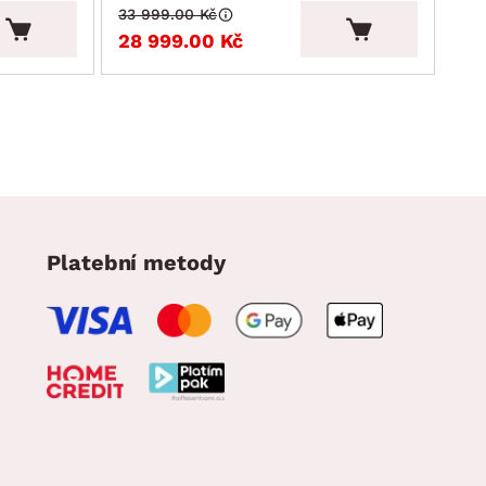
33 999.00 Kč
33 
28 999.00 Kč
28
Platební metody