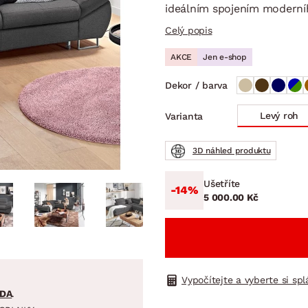
NÍ
DOMÁCÍ SPOTŘEBIČE
ZAHRADNÍ 
ideálním spojením moderníh
tavy
Z
Celý popis
vy
Z
AKCE
Jen e-shop
avy
Dekor / barva
Levý roh
Varianta
3D náhled produktu
Ušetříte
-14%
5 000.00 Kč
Vypočítejte a vyberte si sp
DA
.