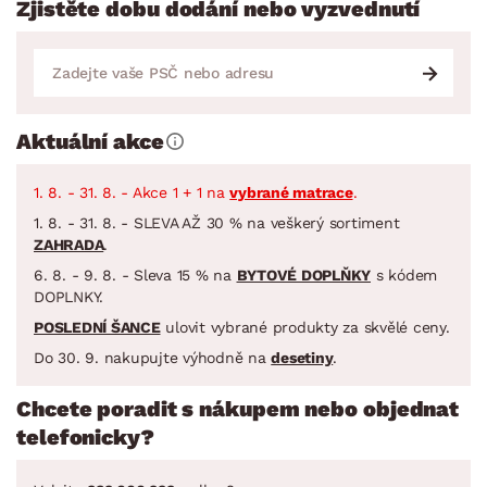
Zjistěte dobu dodání nebo vyzvednutí
Aktuální akce
1. 8. - 31. 8. - Akce 1 + 1 na
vybrané matrace
.
1. 8. - 31. 8. - SLEVA AŽ 30 % na veškerý sortiment
ZAHRADA
.
6. 8. - 9. 8. - Sleva 15 % na
BYTOVÉ DOPLŇKY
s kódem
DOPLNKY.
POSLEDNÍ ŠANCE
ulovit vybrané produkty za skvělé ceny.
Do 30. 9. nakupujte výhodně na
desetiny
.
Chcete poradit s nákupem nebo objednat
telefonicky?