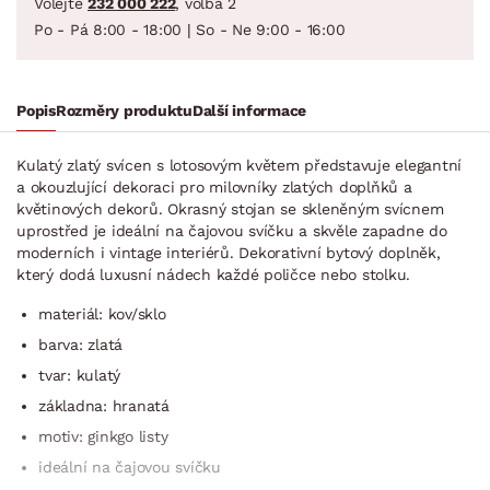
Volejte
232 000 222
, volba 2
Po - Pá 8:00 - 18:00 | So - Ne 9:00 - 16:00
Popis
Rozměry produktu
Další informace
Kulatý zlatý svícen s lotosovým květem představuje elegantní
a okouzlující dekoraci pro milovníky zlatých doplňků a
květinových dekorů. Okrasný stojan se skleněným svícnem
uprostřed je ideální na čajovou svíčku a skvěle zapadne do
moderních i vintage interiérů. Dekorativní bytový doplněk,
který dodá luxusní nádech každé poličce nebo stolku.
materiál: kov/sklo
barva: zlatá
tvar: kulatý
základna: hranatá
motiv: ginkgo listy
ideální na čajovou svíčku