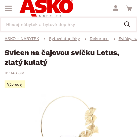
ASKO - NÁBYTEK
Bytové doplňky
Dekorace
Svíčky, s
Svícen na čajovou svíčku Lotus,
zlatý kulatý
ID: 146686.1
Výprodej