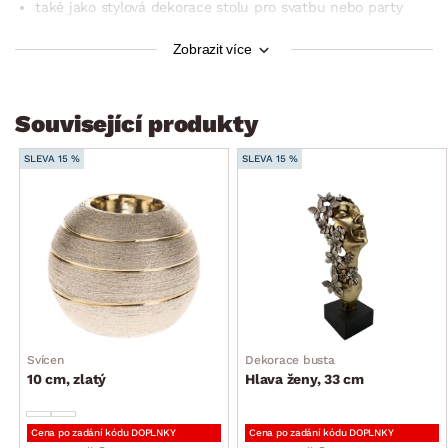
také jako stylová dekorace stolu pro svatbu nebo party
styl: moderní, vintage, art deco
Zobrazit více
výška: 28,5 cm
Související produkty
SLEVA 15 %
SLEVA 15 %
Svícen
Dekorace busta
10 cm, zlatý
Hlava ženy, 33 cm
Cena po zadání kódu DOPLNKY
Cena po zadání kódu DOPLNKY