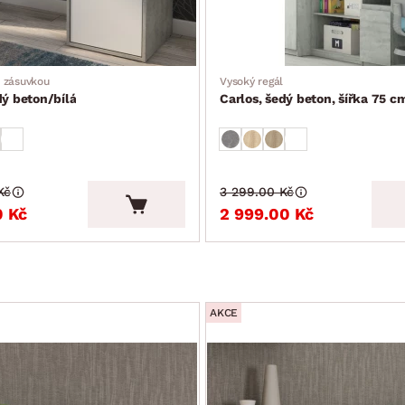
e zásuvkou
Vysoký regál
dý beton/bílá
Carlos, šedý beton, šířka 75 c
Kč
3 299.00 Kč
0 Kč
2 999.00 Kč
AKCE