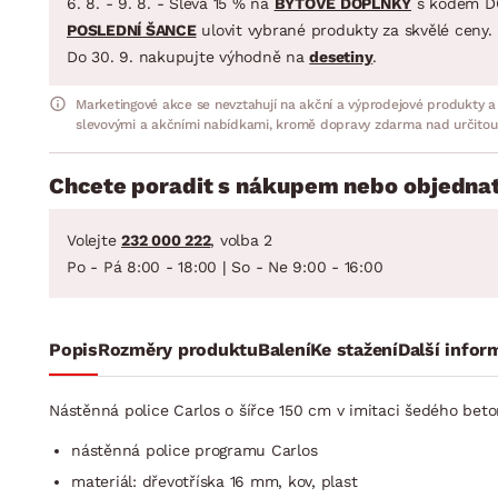
6. 8. - 9. 8. - Sleva 15 % na
BYTOVÉ DOPLŇKY
s kódem D
POSLEDNÍ ŠANCE
ulovit vybrané produkty za skvělé ceny.
Do 30. 9. nakupujte výhodně na
desetiny
.
Marketingové akce se nevztahují na akční a výprodejové produkty a
slevovými a akčními nabídkami, kromě dopravy zdarma nad určitou
Chcete poradit s nákupem nebo objednat
Volejte
232 000 222
, volba 2
Po - Pá 8:00 - 18:00 | So - Ne 9:00 - 16:00
Popis
Rozměry produktu
Balení
Ke stažení
Další infor
Nástěnná police Carlos o šířce 150 cm v imitaci šedého beto
nástěnná police programu Carlos
materiál: dřevotříska 16 mm, kov, plast