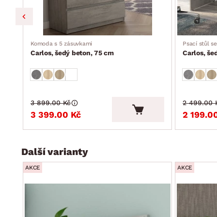
Komoda s 5 zásuvkami
Psací stůl s
Carlos, šedý beton, 75 cm
Carlos, še
3 899.00 Kč
2 499.00 
3 399.00 Kč
2 199.0
Další varianty
AKCE
AKCE