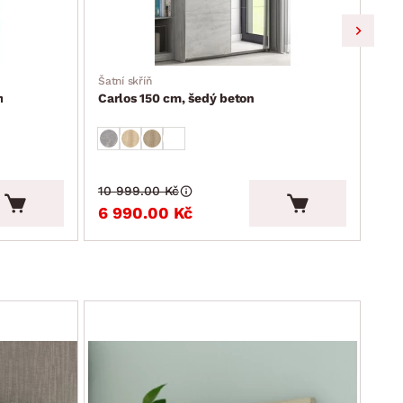
Šatní skříň
Skří
m
Carlos 150 cm, šedý beton
Car
10 999.00 Kč
2 4
6 990.00 Kč
2 