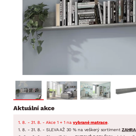
Jídelna
BYTOVÝ TEXTIL
STOLOVÁNÍ A VAŘE
Koupelnové ses
Dětský pokoj
Přikrývky
Jídelní servis
Jídelní sesta
Polštáře
Předsíň, šatna a chodba
Příbory
Zahradní sest
Koberce
Hrnce
Kuchyně
Závěsy a žaluzie
Pánve
Koupelna
Zobrazit vše
Zobrazit vše
Zahrada
VELIKONOCE
Domácnost
Aktuální akce
1. 8. - 31. 8. - Akce 1 + 1 na
vybrané matrace
.
1. 8. - 31. 8. - SLEVA AŽ 30 % na veškerý sortiment
ZAHRA