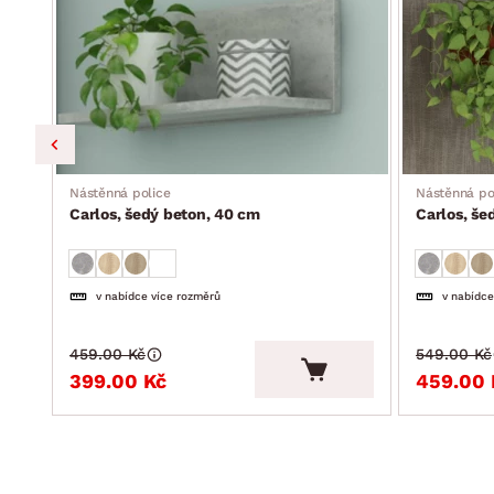
Nástěnná police
Nástěnná po
Carlos, šedý beton, 40 cm
Carlos, še
v nabídce více rozměrů
v nabídce
459.00 Kč
549.00 Kč
399.00 Kč
459.00 