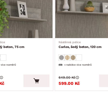
lice
Nástěnná police
dý beton, 75 cm
Carlos, šedý beton, 120 cm
 více rozměrů
v nabídce více rozměrů
649.00 Kč
Kč
599.00 Kč