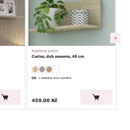
Nást
Car
Nástěnná police
Carlos, dub sonoma, 40 cm
v nabídce více rozměrů
459.00 Kč
54