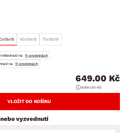
DOPLŇKY
VÁNOCE
ahradní doplňky
ahradní sestavy
0x18x18
40x18x18
75x18x18
prohlédnutí na
11 prodejnách
ihned na
11 prodejnách
649.00 Kč
699.00 Kč
VLOŽIT DO KOŠÍKU
 nebo vyzvednutí