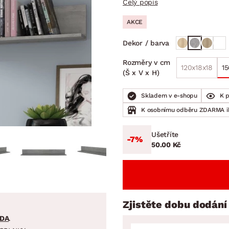
Celý popis
NÍ
DOMÁCÍ SPOTŘEBIČE
ZAHRADNÍ 
tavy
Z
AKCE
vy
Z
Dekor / barva
avy
Rozměry v cm
120x18x18
15
(Š x V x H)
Skladem v e-shopu
K 
K osobnímu odběru ZDARMA 
Ušetříte
-7%
50.00 Kč
Zjistěte dobu dodání
DA
.