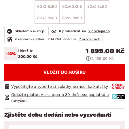
60x2,8x60
60x60x2,8
80x2,8x60
80x3,8x60
89x2,8x60
Skladem v e-shopu
K prohlédnutí na
2 prodejnách
K osobnímu odběru ZDARMA ihned na
7 prodejnách
1 899.00 Kč
Ušetříte
-13%
300.00 Kč
2 199.00 Kč
VLOŽIT DO KOŠÍKU
Vypočítejte a vyberte si splátky pomocí kalkulačky
Odložte platbu v e-shopu o 30 dnů bez poplatků a
navýšení
Zjistěte dobu dodání nebo vyzvednutí