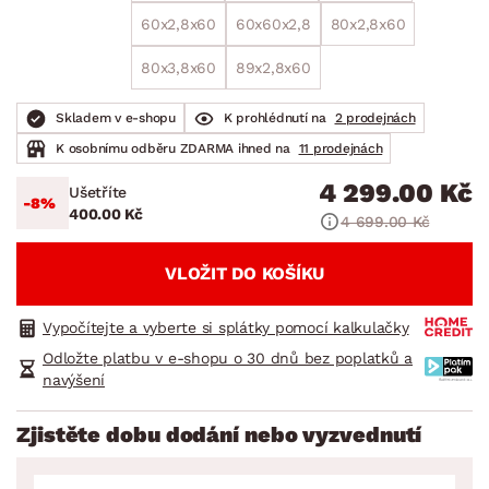
60x2,8x60
60x60x2,8
80x2,8x60
80x3,8x60
89x2,8x60
Skladem v e-shopu
K prohlédnutí na
2 prodejnách
K osobnímu odběru ZDARMA ihned na
11 prodejnách
4 299.00 Kč
Ušetříte
-8%
400.00 Kč
4 699.00 Kč
VLOŽIT DO KOŠÍKU
Vypočítejte a vyberte si splátky pomocí kalkulačky
Odložte platbu v e-shopu o 30 dnů bez poplatků a
navýšení
Zjistěte dobu dodání nebo vyzvednutí