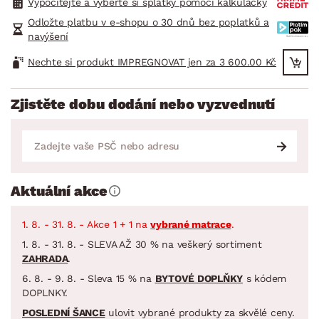
Vypočítejte a vyberte si splátky pomocí kalkulačky
Odložte platbu v e-shopu o 30 dnů bez poplatků a
navýšení
Nechte si produkt IMPREGNOVAT jen za 3 600.00 Kč
Zjistěte dobu dodání nebo vyzvednutí
Aktuální akce
1. 8. - 31. 8. - Akce 1 + 1 na
vybrané matrace
.
1. 8. - 31. 8. - SLEVA AŽ 30 % na veškerý sortiment
ZAHRADA
.
6. 8. - 9. 8. - Sleva 15 % na
BYTOVÉ DOPLŇKY
s kódem
DOPLNKY.
POSLEDNÍ ŠANCE
ulovit vybrané produkty za skvělé ceny.