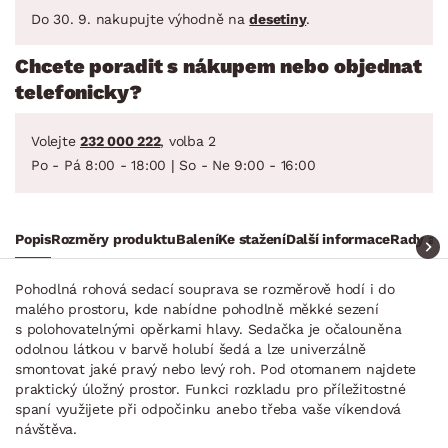
Do 30. 9. nakupujte výhodně na
desetiny
.
Chcete poradit s nákupem nebo objednat
telefonicky?
Volejte
232 000 222
, volba 2
Po - Pá 8:00 - 18:00 | So - Ne 9:00 - 16:00
Popis
Rozměry produktu
Balení
Ke stažení
Další informace
Rady a t
Pohodlná rohová sedací souprava se rozměrově hodí i do
malého prostoru, kde nabídne pohodlně měkké sezení
s polohovatelnými opěrkami hlavy. Sedačka je očalouněna
odolnou látkou v barvě holubí šedá a lze univerzálně
smontovat jaké pravý nebo levý roh. Pod otomanem najdete
praktický úložný prostor. Funkci rozkladu pro příležitostné
spaní využijete při odpočinku anebo třeba vaše víkendová
návštěva.