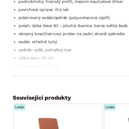
podnož/nohy: hranatý profil, masivní kaučukové dřevo
povrchová úprava: čirý lak
polstrovaný sedák/opěrák (polyuretanová výplň)
potah: látka Neve 83 – plochá tkanina, barva světle šedá 
okrasný kosočtvercový prošev na zadní straně opěradla
sedák: středně tuhý
opěrák: vyšší, pohodlný tvar
výška sedu: 47 cm
hloubka sedu: 42 cm
šířka sedu: 43 cm
výška opěradla: 50 cm
elegantní styl
Související produkty
doporučená nosnost do 110 kg
dodáváno v demontu
Leták
Leták