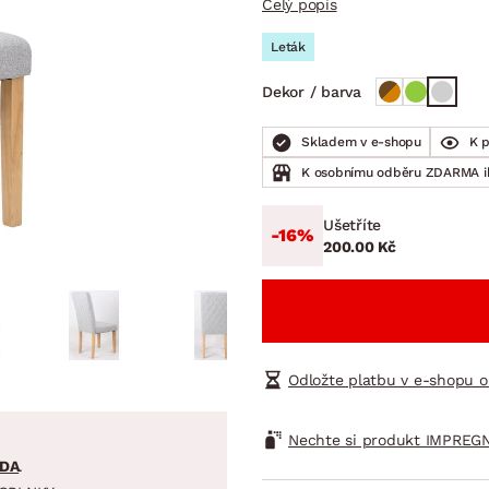
Celý popis
NÍ
DOMÁCÍ SPOTŘEBIČE
ZAHRADNÍ 
tavy
Z
Leták
vy
Z
Dekor / barva
avy
Skladem v e-shopu
K 
K osobnímu odběru ZDARMA 
Ušetříte
-16%
200.00 Kč
Odložte platbu v e-shopu o
Nechte si produkt IMPREGN
DA
.