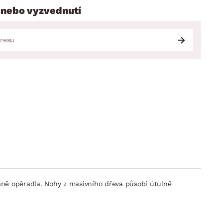
 nebo vyzvednutí
raně opěradla. Nohy z masivního dřeva působí útulně