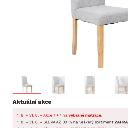
Jídelna
BYTOVÝ TEXTIL
STOLOVÁNÍ A VAŘE
Koupelnové ses
Dětský pokoj
Přikrývky
Jídelní servis
Jídelní sesta
Polštáře
Předsíň, šatna a chodba
Příbory
Zahradní sest
Koberce
Hrnce
Kuchyně
Závěsy a žaluzie
Pánve
Koupelna
Zobrazit vše
Zobrazit vše
Zahrada
VELIKONOCE
Domácnost
Aktuální akce
1. 8. - 31. 8. - Akce 1 + 1 na
vybrané matrace
.
1. 8. - 31. 8. - SLEVA AŽ 30 % na veškerý sortiment
ZAHRA