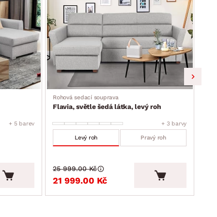
Rohová sedací souprava
Roho
Flavia, světle šedá látka, levý roh
Fla
+ 5 barev
+ 3 barvy
Levý roh
Pravý roh
25 999.00 Kč
25 
21 999.00 Kč
21