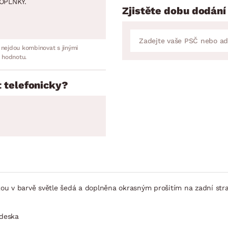
OPLNKY.
Zjistěte dobu dodání
 nejdou kombinovat s jinými
 hodnotu.
 telefonicky?
tkou v barvě světle šedá a doplněna okrasným prošitím na zadní st
 deska