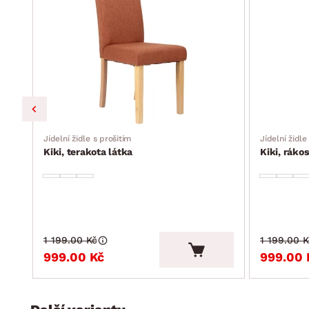
Jídelní židle s prošitím
Jídelní židle
Kiki, terakota látka
Kiki, ráko
barvy
1 199.00 Kč
1 199.00 K
999.00 Kč
999.00 