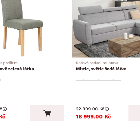
 s prošitím
Rohová sedací souprava
sově zelená látka
Mistic, světle šedá látka
č
22 999.00 Kč
Kč
18 999.00 Kč