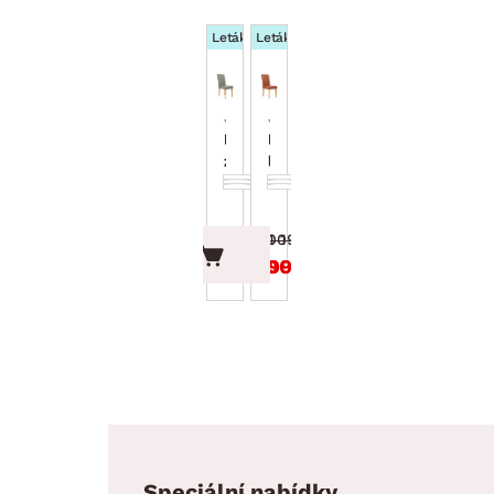
Leták
Leták
Jídelní židle s prošitím
Jídelní židle s prošitím
Kiki, rákosově
Kiki, terakota
zelená látka
látka
1 199.00 Kč
1 199.00 Kč
999.00 Kč
999.00 Kč
Speciální nabídky