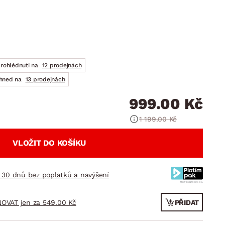
DOPLŇKY
VÁNOCE
ahradní doplňky
ahradní sestavy
prohlédnutí na
12 prodejnách
ihned na
13 prodejnách
999.00 Kč
1 199.00 Kč
VLOŽIT DO KOŠÍKU
 30 dnů bez poplatků a navýšení
OVAT jen za 549.00 Kč
PŘIDAT