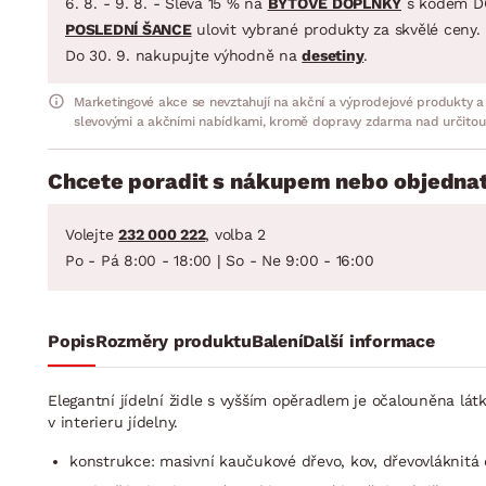
6. 8. - 9. 8. - Sleva 15 % na
BYTOVÉ DOPLŇKY
s kódem D
POSLEDNÍ ŠANCE
ulovit vybrané produkty za skvělé ceny.
Do 30. 9. nakupujte výhodně na
desetiny
.
Marketingové akce se nevztahují na akční a výprodejové produkty a
slevovými a akčními nabídkami, kromě dopravy zdarma nad určitou
Chcete poradit s nákupem nebo objednat
Volejte
232 000 222
, volba 2
Po - Pá 8:00 - 18:00 | So - Ne 9:00 - 16:00
Popis
Rozměry produktu
Balení
Další informace
Elegantní jídelní židle s vyšším opěradlem je očalouněna lá
v interieru jídelny.
konstrukce: masivní kaučukové dřevo, kov, dřevovláknitá