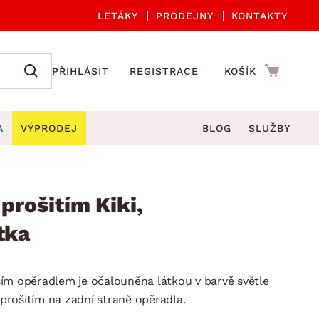
LETÁKY
PRODEJNY
KONTAKTY
PŘIHLÁSIT
REGISTRACE
KOŠÍK
A
VÝPRODEJ
BLOG
SLUŽBY
A ORGANIZACE
Zahradní sety
DROBNÉ BYTOVÉ DOPLŇKY
če
Kuchyňské příslušenství
 prošitím Kiki,
adní židle a křesla
štníky
Kuchyňské doplňky
tka
ahradní lavice
viny
Koupelnové doplňky
Zahradní stoly
lečení
Zahradní doplňky
yšším opěradlem je očalouněna látkou v barvě světle
hradní houpačky
Zobrazit vše
rošitím na zadní straně opěradla.
ahradní lehátka