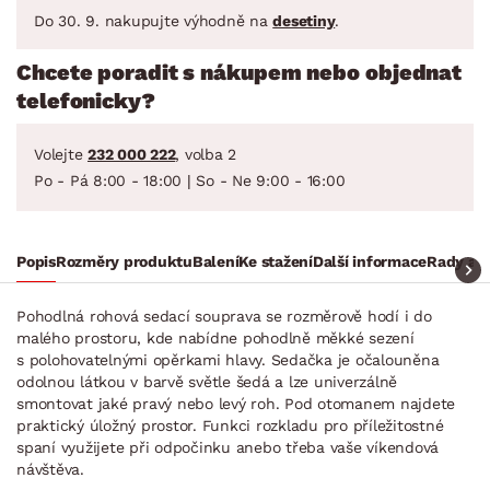
Do 30. 9. nakupujte výhodně na
desetiny
.
Chcete poradit s nákupem nebo objednat
telefonicky?
Volejte
232 000 222
, volba 2
Po - Pá 8:00 - 18:00 | So - Ne 9:00 - 16:00
Popis
Rozměry produktu
Balení
Ke stažení
Další informace
Rady a t
Pohodlná rohová sedací souprava se rozměrově hodí i do
malého prostoru, kde nabídne pohodlně měkké sezení
s polohovatelnými opěrkami hlavy. Sedačka je očalouněna
odolnou látkou v barvě světle šedá a lze univerzálně
smontovat jaké pravý nebo levý roh. Pod otomanem najdete
praktický úložný prostor. Funkci rozkladu pro příležitostné
spaní využijete při odpočinku anebo třeba vaše víkendová
návštěva.