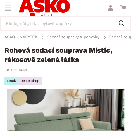
ASKO - NÁBYTEK
Sedací soupravy a pohovky
Sedací sou
Rohová sedací souprava Mistic,
rákosově zelená látka
ID: 4621003.4
Leták
Jen e-shop