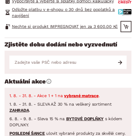
Vypočítejte a vyberte si splátky pomocí kalkulačky
Odložte platbu v e-shopu o 30 dnů bez poplatků a
navýšení
Nechte si produkt IMPREGNOVAT jen za 3 600.00 Kč
Zjistěte dobu dodání nebo vyzvednutí
Aktuální akce
1. 8. - 31. 8. - Akce 1 + 1 na
vybrané matrace
.
1. 8. - 31. 8. - SLEVA AŽ 30 % na veškerý sortiment
ZAHRADA
.
6. 8. - 9. 8. - Sleva 15 % na
BYTOVÉ DOPLŇKY
s kódem
DOPLNKY.
POSLEDNÍ ŠANCE
ulovit vybrané produkty za skvělé ceny.