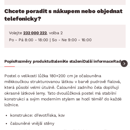
Chcete poradit s nákupem nebo objednat
telefonicky?
Volejte
232 000 222
, volba 2
Po - Pá 8:00 - 18:00 | So - Ne 9:00 - 16:00
Popis
Rozměry produktu
Balení
Ke stažení
Další informace
Rady a t
Postel o velikosti lůžka 180×200 cm je očalouněna
měkkoučkou strukturovanou látkou v barvě pudrově fialová,
která působí velmi útulně. Čalounění zadního čela doplňují
okrasné látkové lemy. Tato dvoulůžková postel má stabilní
konstrukci a svým moderním stylem se hodí téměř do každé
ložnice.
konstrukce: dřevotříska, kov
čalouněné vnější stěny