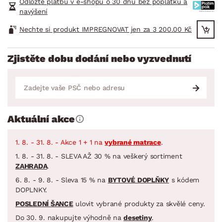
Odložte platbu v e-shopu o 30 dnů bez poplatků a
navýšení
Nechte si produkt IMPREGNOVAT jen za 3 200.00 Kč
Zjistěte dobu dodání nebo vyzvednutí
Aktuální akce
1. 8. - 31. 8. - Akce 1 + 1 na
vybrané matrace
.
1. 8. - 31. 8. - SLEVA AŽ 30 % na veškerý sortiment
ZAHRADA
.
6. 8. - 9. 8. - Sleva 15 % na
BYTOVÉ DOPLŇKY
s kódem
DOPLNKY.
POSLEDNÍ ŠANCE
ulovit vybrané produkty za skvělé ceny.
Do 30. 9. nakupujte výhodně na
desetiny
.