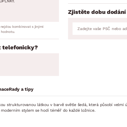
OPLNKY.
Zjistěte dobu dodání
 nejdou kombinovat s jinými
 hodnotu.
 telefonicky?
mace
Rady a tipy
ou strukturovanou látkou v barvě světle šedá, která působí velmi ú
m moderním stylem se hodí téměř do každé ložnice.