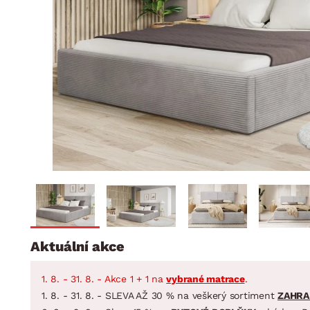
Jídelna
BYTOVÝ TEXTIL
STOLOVÁNÍ A VAŘE
Koupelnové ses
Dětský pokoj
Přikrývky
Jídelní servis
Jídelní sesta
Polštáře
Předsíň, šatna a chodba
Příbory
Zahradní sest
Koberce
Hrnce
Kuchyně
Závěsy a žaluzie
Pánve
Koupelna
Zobrazit vše
Zobrazit vše
Zahrada
VELIKONOCE
Domácnost
Aktuální akce
1. 8. - 31. 8. - Akce 1 + 1 na
vybrané matrace
.
1. 8. - 31. 8. - SLEVA AŽ 30 % na veškerý sortiment
ZAHRA