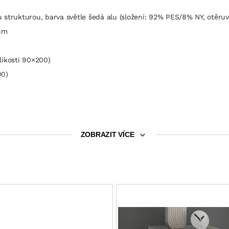
 strukturou, barva světle šedá alu (složení: 92% PES/8% NY, otěruv
 cm
likosti 90×200)
00)
y
ZOBRAZIT VÍCE