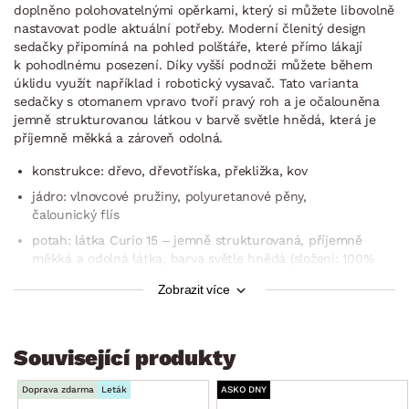
doplněno polohovatelnými opěrkami, který si můžete libovolně
nastavovat podle aktuální potřeby. Moderní členitý design
sedačky připomíná na pohled polštáře, které přímo lákají
k pohodlnému posezení. Díky vyšší podnoži můžete během
úklidu využít například i robotický vysavač. Tato varianta
sedačky s otomanem vpravo tvoří pravý roh a je očalouněna
jemně strukturovanou látkou v barvě světle hnědá, která je
příjemně měkká a zároveň odolná.
konstrukce: dřevo, dřevotříska, překližka, kov
jádro: vlnovcové pružiny, polyuretanové pěny,
čalounický flís
potah: látka Curio 15 – jemně strukturovaná, příjemně
měkká a odolná látka, barva světle hnědá (složení: 100%
polyester, otěruvzdornost: 60.000 cyklů, speciální
Zobrazit více
vlastnosti: zvýšená voděodolnost – tkanina je potažena
speciální ochrannou vrstvou, která vytváří hydrofobní
povlak, který chrání před rychlým přechodem tekutin – to
zabraňuje okamžité absorpci vody skrz tkaninu, čímž se
Související produkty
kapalina kondenzuje na povrchu materiálu, díky tomu
máte čas použít měkký hadřík nebo papírový ručník
Doprava zdarma
Leták
ASKO DNY
k jemnému odfiltrování rozlité kapaliny)