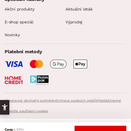
Akční produkty
Aktuální leták
E-shop speciál
Výprodej
Novinky
Platební metody
Všeobecné obchodní podmínky
Ochrana osobních údajů
Whistleblowing
Pravidla používání cookies
© 2026 ASKO - NÁBYTEK, všechna práva vyhrazena. - InveoCMS,
Inveo.cz
Cena
s DPH