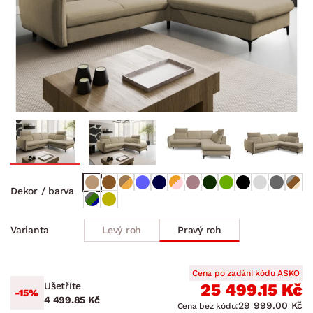
Dekor / barva
Levý roh
Pravý roh
Varianta
Cena po zadání kódu ASKO
Ušetříte
25 499.15 Kč
-15%
4 499.85 Kč
29 999.00 Kč
Cena bez kódu: