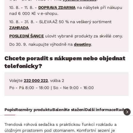
10. 8. - 11. 8. -
DOPRAVA ZDARMA
na nábytek při nákupu
nad 6 000 Kč v e-shopu.
10. 8. - 31. 8. - SLEVA AŽ 50 % na veškerý sortiment
ZAHRADA
.
POSLEDNÍ ŠANCE
ulovit vybrané produkty za skvělé ceny.
Do 30. 9. nakupujte výhodně na
desetiny
.
Chcete poradit s nákupem nebo objednat
telefonicky?
Volejte
232 000 222
, volba 2
Po - Pá 8:00 - 18:00 | So - Ne 9:00 - 16:00
Popis
Rozměry produktu
Balení
Ke stažení
Další informace
Rady a t
Trendová rohová sedačka s praktickou funkcí rozkladu a
úložným prostorem pod otomanem. Komfortní sezení je