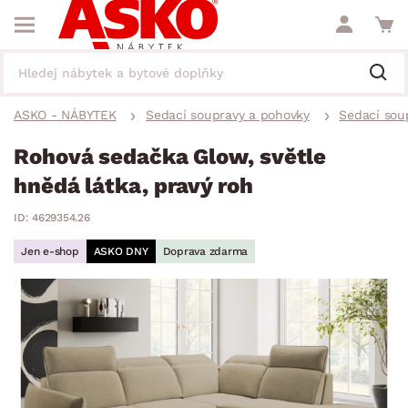
ASKO - NÁBYTEK
Sedací soupravy a pohovky
Sedací sou
Rohová sedačka Glow, světle
hnědá látka, pravý roh
ID: 4629354.26
Jen e-shop
ASKO DNY
Doprava zdarma