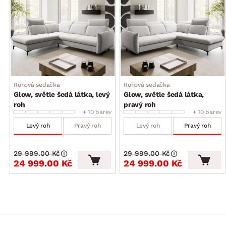
funkce rozkladu na příležitostné lůžko: plocha 123×200 cm
(výsuvný typ rozkladu, konstrukce kov/dřevo, na kolečkách
pro snazší manipulaci, látkové madlo, plocha lůžka
potažena látkou)
úložný prostor (pod otomanem, vyklápěcí kovová
konstrukce)
moderní trendy design
Rohová sedačka
Rohová sedačka
dodáváno v částečném demontu
Glow, světle šedá látka, levý
Glow, světle šedá látka,
roh
pravý roh
+ 10 barev
+ 10 barev
Levý roh
Pravý roh
Levý roh
Pravý roh
29 999.00 Kč
29 999.00 Kč
24 999.00 Kč
24 999.00 Kč