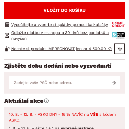
VLOŽIT DO KOŠÍKU
Vypočítejte a vyberte si splátky pomocí kalkulačky
Odložte platbu v e-shopu o 30 dnů bez poplatků a
navýšení
Nechte si produkt IMPREGNOVAT jen za 4 500.00 Kč
Zjistěte dobu dodání nebo vyzvednutí
Aktuální akce
10. 8. - 12. 8. - ASKO DNY - 15 % NAVÍC na
VŠE
s kódem
ASKO.
1. 8. - 31. 8. - Akce 1 + 1 na
vybrané matrace
.