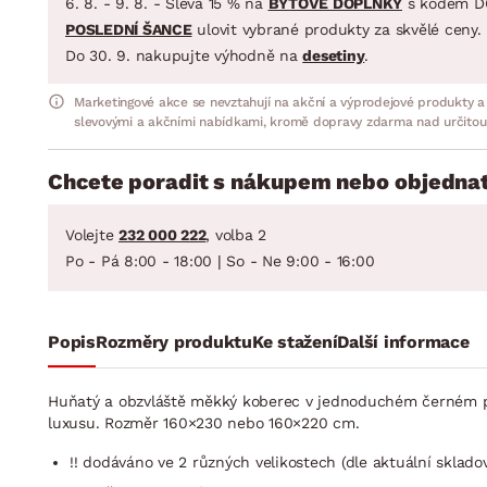
6. 8. - 9. 8. - Sleva 15 % na
BYTOVÉ DOPLŇKY
s kódem D
POSLEDNÍ ŠANCE
ulovit vybrané produkty za skvělé ceny.
Do 30. 9. nakupujte výhodně na
desetiny
.
Marketingové akce se nevztahují na akční a výprodejové produkty a
slevovými a akčními nabídkami, kromě dopravy zdarma nad určitou
Chcete poradit s nákupem nebo objednat
Volejte
232 000 222
, volba 2
Po - Pá 8:00 - 18:00 | So - Ne 9:00 - 16:00
Popis
Rozměry produktu
Ke stažení
Další informace
Huňatý a obzvláště měkký koberec v jednoduchém černém p
luxusu. Rozměr 160×230 nebo 160×220 cm.
!! dodáváno ve 2 různých velikostech (dle aktuální skladové