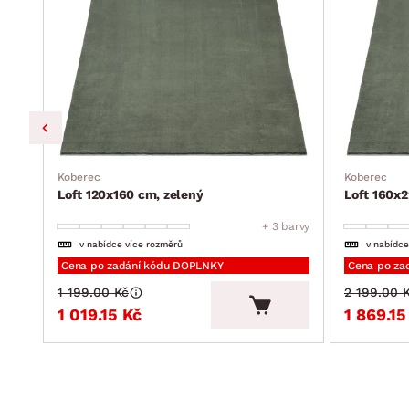
Koberec
Koberec
Loft 120x160 cm, zelený
Loft 160x2
barvy
+ 3 barvy
v nabídce více rozměrů
v nabídce
Cena po zadání kódu DOPLNKY
Cena po za
1 199.00 Kč
2 199.00 
1 019.15 Kč
1 869.15