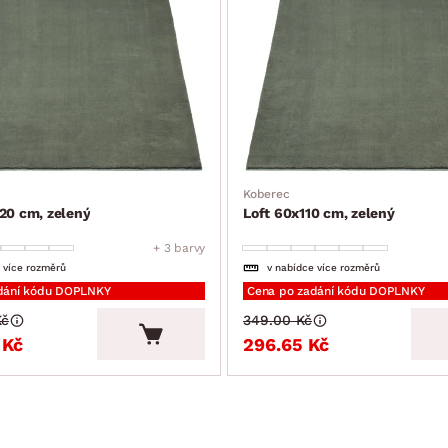
Koberec
20 cm, zelený
Loft 60x110 cm, zelený
+ 3 barvy
 více rozměrů
v nabídce více rozměrů
dání kódu DOPLNKY
Cena po zadání kódu DOPLNKY
Kč
349.00 Kč
 Kč
296.65 Kč