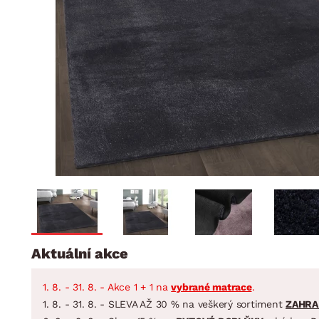
Jídelna
BYTOVÝ TEXTIL
STOLOVÁNÍ A VAŘE
Koupelnové ses
Dětský pokoj
Přikrývky
Jídelní servis
Jídelní sesta
Polštáře
Předsíň, šatna a chodba
Příbory
Zahradní sest
Koberce
Hrnce
Kuchyně
Závěsy a žaluzie
Pánve
Koupelna
Zobrazit vše
Zobrazit vše
Zahrada
VELIKONOCE
Domácnost
Aktuální akce
1. 8. - 31. 8. - Akce 1 + 1 na
vybrané matrace
.
1. 8. - 31. 8. - SLEVA AŽ 30 % na veškerý sortiment
ZAHRA