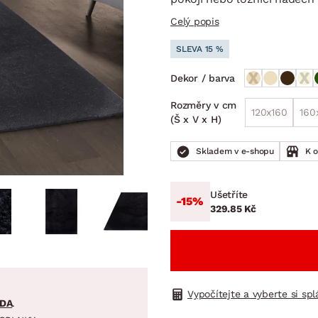
NÍ
DOMÁCÍ SPOTŘEBIČE
ZAHRADNÍ 
tavy
Z
Celý popis
vy
Z
SLEVA 15 %
avy
Dekor / barva
Rozměry v cm
120x160
160
(Š x V x H)
Skladem v e-shopu
K 
Ušetříte
-15%
329.85 Kč
Vypočítejte a vyberte si sp
DA
.