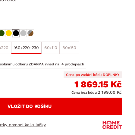
DOPLŇKY
VÁNOCE
ahradní doplňky
ahradní sestavy
x220
160x220-230
60x110
80x150
osobnímu odběru ZDARMA ihned na
4 prodejnách
Cena po zadání kódu DOPLNKY
1 869.15 Kč
2 199.00 Kč
Cena bez kódu:
VLOŽIT DO KOŠÍKU
látky pomocí kalkulačky