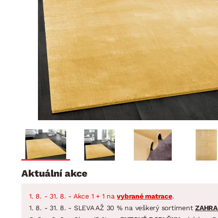
Jídelna
BYTOVÝ TEXTIL
STOLOVÁNÍ A VAŘE
Koupelnové ses
Dětský pokoj
Přikrývky
Jídelní servis
Jídelní sesta
Polštáře
Předsíň, šatna a chodba
Příbory
Zahradní sest
Koberce
Hrnce
Kuchyně
Závěsy a žaluzie
Pánve
Koupelna
Zobrazit vše
Zobrazit vše
Zahrada
VELIKONOCE
Domácnost
Aktuální akce
1. 8. - 31. 8. - Akce 1 + 1 na
vybrané matrace
.
1. 8. - 31. 8. - SLEVA AŽ 30 % na veškerý sortiment
ZAHRA