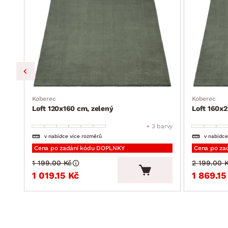
Koberec
Koberec
Loft 120x160 cm, zelený
Loft 160x2
barvy
+ 3 barvy
v nabídce více rozměrů
v nabídce
Cena po zadání kódu DOPLNKY
Cena po za
1 199.00 Kč
2 199.00 
1 019.15 Kč
1 869.15