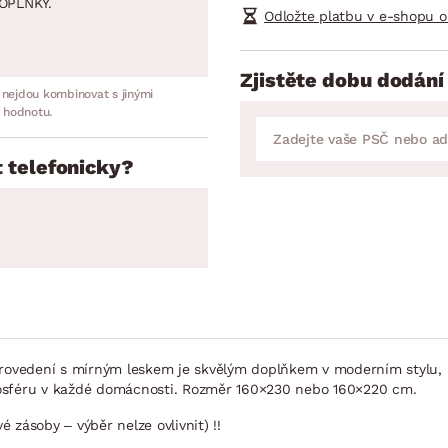
OPLNKY.
Odložte platbu v e-shopu o
Zjistěte dobu dodání
 nejdou kombinovat s jinými
 hodnotu.
 telefonicky?
ovedení s mírným leskem je skvělým doplňkem v moderním stylu, 
mosféru v každé domácnosti. Rozměr 160×230 nebo 160×220 cm.
 zásoby – výběr nelze ovlivnit) !!