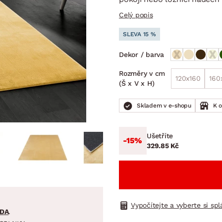
NÍ
DOMÁCÍ SPOTŘEBIČE
ZAHRADNÍ 
tavy
Z
Celý popis
vy
Z
SLEVA 15 %
avy
Dekor / barva
Rozměry v cm
120x160
160
(Š x V x H)
Skladem v e-shopu
K 
Ušetříte
-15%
329.85 Kč
Vypočítejte a vyberte si sp
DA
.