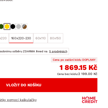
DOPLŇKY
VÁNOCE
ahradní doplňky
ahradní sestavy
x220
160x220-230
60x110
80x150
osobnímu odběru ZDARMA ihned na
5 prodejnách
Cena po zadání kódu DOPLNKY
1 869.15 Kč
2 199.00 Kč
Cena bez kódu:
VLOŽIT DO KOŠÍKU
látky pomocí kalkulačky