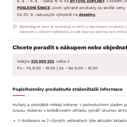
6. 8. - 9. 8. - Sleva 15 % na
BYTOVÉ DOPLŇKY
s kódem D
POSLEDNÍ ŠANCE
ulovit vybrané produkty za skvělé ceny.
Do 30. 9. nakupujte výhodně na
desetiny
.
Marketingové akce se nevztahují na akční a výprodejové produkty a
slevovými a akčními nabídkami, kromě dopravy zdarma nad určitou
Chcete poradit s nákupem nebo objednat
Volejte
232 000 222
, volba 2
Po - Pá 8:00 - 18:00 | So - Ne 9:00 - 16:00
Popis
Rozměry produktu
Ke stažení
Další informace
Huňatý a obzvláště měkký koberec v jednoduchém zlatém pr
luxusu. Koberec v kožešinovém vzhledu vytváří útulnou at
!! dodáváno ve 2 různých velikostech (dle aktuální skladové