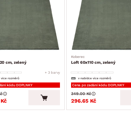
Koberec
20 cm, zelený
Loft 60x110 cm, zelený
+ 3 barvy
 více rozměrů
v nabídce více rozměrů
dání kódu DOPLNKY
Cena po zadání kódu DOPLNKY
Kč
349.00 Kč
 Kč
296.65 Kč