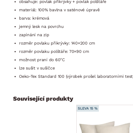
obsahuje: povlak přikrývky + povlak polštáře
materiál: 100% bavlna v saténové úpravě
barva: krémová
jemný lesk na povrchu
zapínání na zip
rozměr povlaku přikrývky: 140×200 cm
rozměr povlaku polštáře: 70×90 cm
možnost praní do 60°C
lze sušit v sušičce
Oeko-Tex Standard 100 (výrobek prošel laboratorními testy
Související produkty
SLEVA 15 %