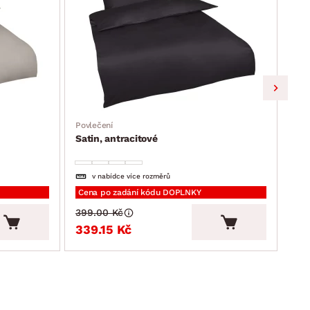
Povlečení
Povl
Satin, antracitové
Sat
v nabídce více rozměrů
Cena po zadání kódu DOPLNKY
Cen
399.00 Kč
399
339.15 Kč
33