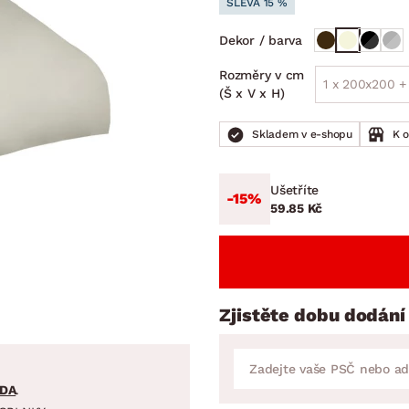
SLEVA 15 %
NÍ
DOMÁCÍ SPOTŘEBIČE
ZAHRADNÍ 
tavy
Z
Dekor / barva
vy
Z
Rozměry v cm
1 x 200x200 +
avy
(Š x V x H)
Skladem v e-shopu
K 
Ušetříte
-15%
59.85 Kč
Zjistěte dobu dodání
DA
.