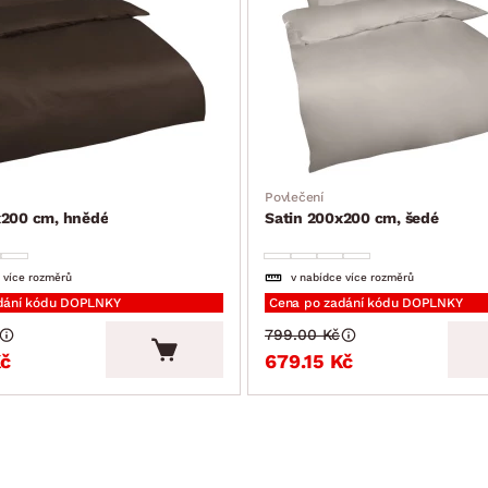
Povlečení
x200 cm, hnědé
Satin 200x200 cm, šedé
 více rozměrů
v nabídce více rozměrů
dání kódu DOPLNKY
Cena po zadání kódu DOPLNKY
799.00 Kč
Kč
679.15 Kč