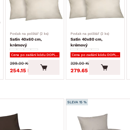
Povlak na polštář (2 ks)
Povlak na polštář (2 ks)
Satin 40x60 cm,
Satin 40x80 cm,
krémový
krémový
Cena po zadání kódu DOPLNKY
Cena po zadání kódu DOPLNKY
299.00 Kč
329.00 Kč
254.15 Kč
279.65 Kč
SLEVA 15 %