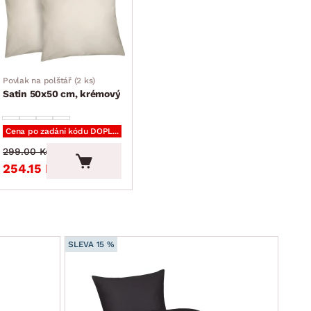
Povlak na polštář (2 ks)
Satin 50x50 cm, krémový
Cena po zadání kódu DOPLNKY
299.00 Kč
254.15 Kč
SLEVA 15 %
SLEVA