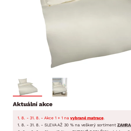
Jídelna
BYTOVÝ TEXTIL
STOLOVÁNÍ A VAŘE
Koupelnové ses
Dětský pokoj
Přikrývky
Jídelní servis
Jídelní sesta
Polštáře
Předsíň, šatna a chodba
Příbory
Zahradní sest
Koberce
Hrnce
Kuchyně
Závěsy a žaluzie
Pánve
Koupelna
Zobrazit vše
Zobrazit vše
Zahrada
VELIKONOCE
Domácnost
Aktuální akce
1. 8. - 31. 8. - Akce 1 + 1 na
vybrané matrace
.
1. 8. - 31. 8. - SLEVA AŽ 30 % na veškerý sortiment
ZAHRA