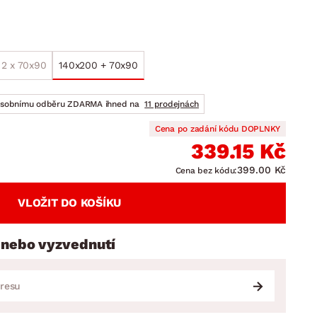
DOPLŇKY
VÁNOCE
ahradní doplňky
ahradní sestavy
 2 x 70x90
140x200 + 70x90
osobnímu odběru ZDARMA ihned na
11 prodejnách
Cena po zadání kódu DOPLNKY
339.15 Kč
399.00 Kč
Cena bez kódu:
VLOŽIT DO KOŠÍKU
 nebo vyzvednutí