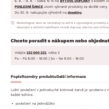
6. 8. - 9. 8. - Sleva 15 % na
BYTOVÉ DOPLŇKY
s kódem D
POSLEDNÍ ŠANCE
ulovit vybrané produkty za skvělé ceny.
Do 30. 9. nakupujte výhodně na
desetiny
.
Marketingové akce se nevztahují na akční a výprodejové produkty a
slevovými a akčními nabídkami, kromě dopravy zdarma nad určitou
Chcete poradit s nákupem nebo objednat
Volejte
232 000 222
, volba 2
Po - Pá 8:00 - 18:00 | So - Ne 9:00 - 16:00
Popis
Rozměry produktu
Další informace
Ložní povlečení v jednoduché krémové barvě je vyrobeno z
každé ložnice.
povlečení na jednolůžko