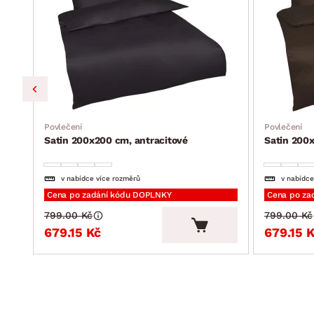
Povlečení
Povlečení
Satin 200x200 cm, antracitové
Satin 200
v nabídce více rozměrů
v nabídce
Cena po zadání kódu DOPLNKY
Cena po za
799.00 Kč
799.00 Kč
679.15 Kč
679.15 