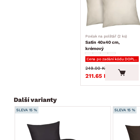
Povlak na polštář (2 ks)
Satin 40x40 cm,
krémový
Cena po zadání kódu DOPLNKY
249.00 Kč
211.65 Kč
Další varianty
SLEVA 15 %
SLEVA 15 %