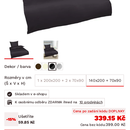
Dekor / barva
Rozměry v cm
1 x 200x200 + 2 x 70x90
140x200 + 70x90
(Š x V x H)
Skladem v e-shopu
K osobnímu odběru ZDARMA ihned na
10 prodejnách
Cena po zadání kódu DOPLNKY
Ušetříte
339.15 Kč
-15%
59.85 Kč
399.00 Kč
Cena bez kódu: