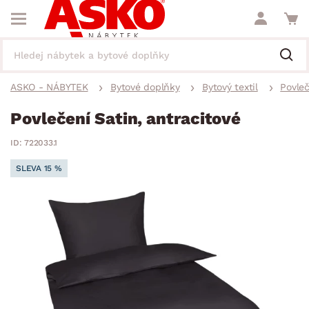
ASKO - NÁBYTEK
Bytové doplňky
Bytový textil
Povleč
Povlečení Satin, antracitové
ID: 722033.1
SLEVA 15 %