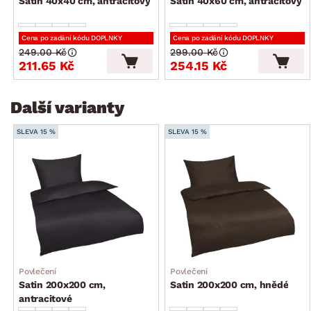
Satin 40x40 cm, antracitový
Satin 40x60 cm, antracitový
Cena po zadání kódu DOPLNKY
Cena po zadání kódu DOPLNKY
249.00 Kč
299.00 Kč
211.65 Kč
254.15 Kč
Další varianty
SLEVA 15 %
SLEVA 15 %
Povlečení
Povlečení
Satin 200x200 cm,
Satin 200x200 cm, hnědé
antracitové