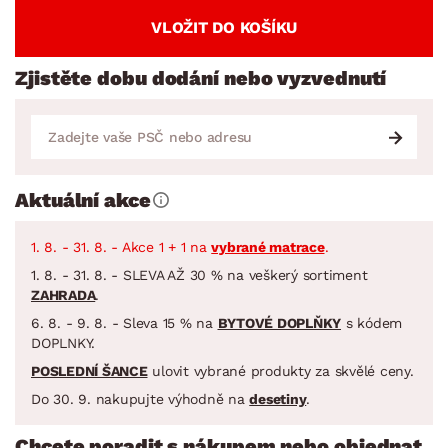
VLOŽIT DO KOŠÍKU
Zjistěte dobu dodání nebo vyzvednutí
Aktuální akce
1. 8. - 31. 8. - Akce 1 + 1 na
vybrané matrace
.
1. 8. - 31. 8. - SLEVA AŽ 30 % na veškerý sortiment
ZAHRADA
.
6. 8. - 9. 8. - Sleva 15 % na
BYTOVÉ DOPLŇKY
s kódem
DOPLNKY.
POSLEDNÍ ŠANCE
ulovit vybrané produkty za skvělé ceny.
Do 30. 9. nakupujte výhodně na
desetiny
.
Chcete poradit s nákupem nebo objednat