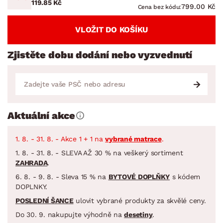
119.85 Kč
799.00 Kč
Cena bez kódu:
VLOŽIT DO KOŠÍKU
Zjistěte dobu dodání nebo vyzvednutí
Aktuální akce
1. 8. - 31. 8. - Akce 1 + 1 na
vybrané matrace
.
1. 8. - 31. 8. - SLEVA AŽ 30 % na veškerý sortiment
ZAHRADA
.
6. 8. - 9. 8. - Sleva 15 % na
BYTOVÉ DOPLŇKY
s kódem
DOPLNKY.
POSLEDNÍ ŠANCE
ulovit vybrané produkty za skvělé ceny.
Do 30. 9. nakupujte výhodně na
desetiny
.