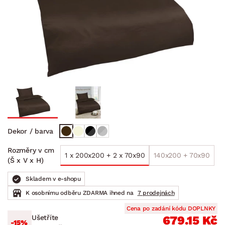
Dekor / barva
Rozměry v cm
1 x 200x200 + 2 x 70x90
140x200 + 70x90
(Š x V x H)
Skladem v e-shopu
K osobnímu odběru ZDARMA ihned na
7 prodejnách
Cena po zadání kódu DOPLNKY
Ušetříte
679.15 Kč
-15%