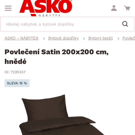
ASKO - NÁBYTEK
Bytové doplňky
Bytový textil
Povleč
Povlečení Satin 200x200 cm,
hnědé
ID: 722033.7
SLEVA 15 %