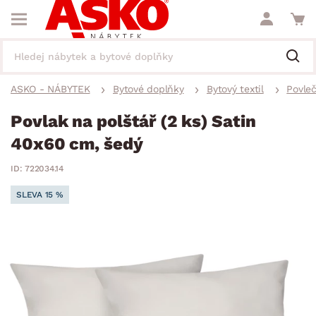
ASKO - NÁBYTEK
Bytové doplňky
Bytový textil
Povleč
Povlak na polštář (2 ks) Satin
40x60 cm, šedý
ID: 722034.14
SLEVA 15 %