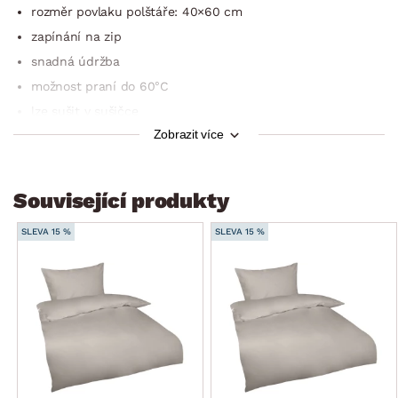
rozměr povlaku polštáře: 40×60 cm
zapínání na zip
snadná údržba
možnost praní do 60°C
lze sušit v sušičce
Zobrazit více
Oeko-Tex Standard 100 (výrobek prošel laboratorními testy,
výrobek získal mezinárodní certifikát o zdravotní
nezávadnosti)
Související produkty
SLEVA 15 %
SLEVA 15 %