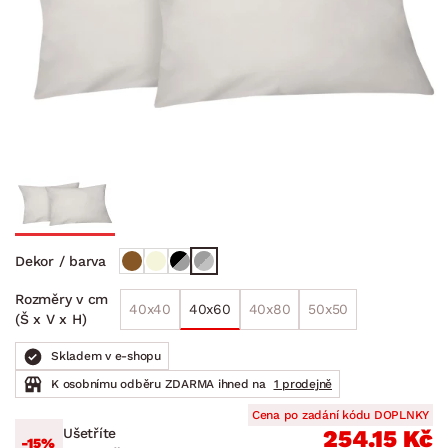
Dekor / barva
Rozměry v cm
40x40
40x60
40x80
50x50
(Š x V x H)
Skladem v e-shopu
K osobnímu odběru ZDARMA ihned na
1 prodejně
Cena po zadání kódu DOPLNKY
Ušetříte
254.15 Kč
-15%