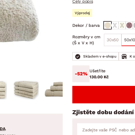
Celý popis
NÍ
DOMÁCÍ SPOTŘEBIČE
ZAHRADNÍ 
tavy
Z
Výprodej
vy
Z
Dekor / barva
avy
Rozměry v cm
30x50
50x1
(Š x V x H)
Skladem v e-shopu
K 
Ušetříte
-52%
130.00 Kč
Zjistěte dobu dodání
DA
.