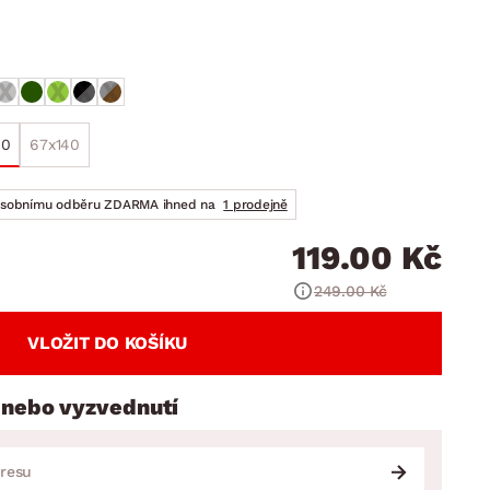
DOPLŇKY
VÁNOCE
ahradní doplňky
ahradní sestavy
00
67x140
osobnímu odběru ZDARMA ihned na
1 prodejně
119.00 Kč
249.00 Kč
VLOŽIT DO KOŠÍKU
 nebo vyzvednutí