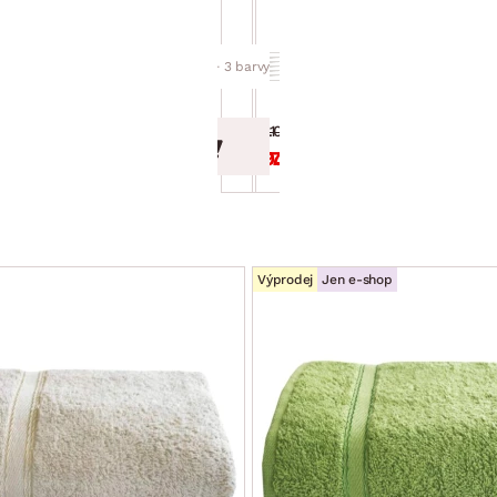
Ma Belle 50x70 cm,
Ma Belle 67x120 cm,
béžová
béžová
+ 3 barvy
+ 3 barvy
699.00 Kč
1 249.00 Kč
399.00 Kč
799.00 Kč
Výprodej
Jen e-shop