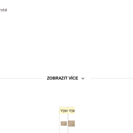
roté
ZOBRAZIT VÍCE
Výprodej
Výprodej
Froté koupelnová předložka
Froté koupelnová předložka