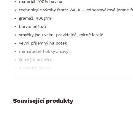
materiál: 100% bavlna
technologie výroby froté: WALK – jednosmyčkové jemné f
gramáž: 400g/m²
barva: béžová
smyčky jsou velmi pravidelné, mírně lesklé
velmi příjemný na dotek
mimořádně hebký a savý
šetrný k pokožce
elegantní design
praní: ideálně na 60°C
lze sušit v sušičce (šetrný program)
po vyndání ze sušičky bude ručník nadýchaný a hebký
Související produkty
certifikace: ÖKO-Tex100
kolekce: Ma Belle