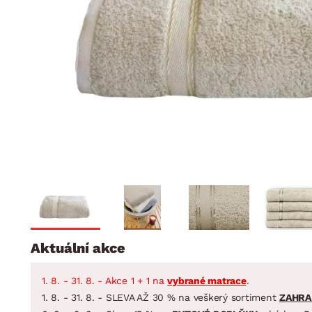
Jídelna
BYTOVÝ TEXTIL
STOLOVÁNÍ A VAŘE
Koupelnové ses
Dětský pokoj
Přikrývky
Jídelní servis
Jídelní sesta
Polštáře
Předsíň, šatna a chodba
Příbory
Zahradní sest
Koberce
Hrnce
Kuchyně
Závěsy a žaluzie
Pánve
Koupelna
Zobrazit vše
Zobrazit vše
Zahrada
VELIKONOCE
Domácnost
Aktuální akce
1. 8. - 31. 8. - Akce 1 + 1 na
vybrané matrace
.
1. 8. - 31. 8. - SLEVA AŽ 30 % na veškerý sortiment
ZAHRA