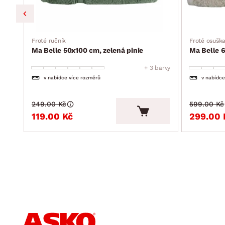
Froté ručník
Froté osušk
Ma Belle 50x100 cm, zelená pinie
Ma Belle 
barvy
+ 3 barvy
v nabídce více rozměrů
v nabídce
249.00 Kč
599.00 Kč
119.00 Kč
299.00 