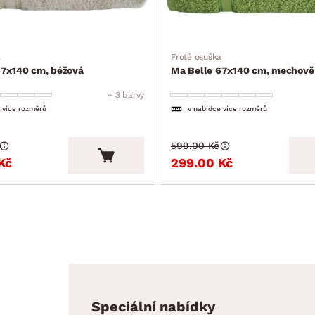
a
Froté osuška
67x140 cm, béžová
Ma Belle 67x140 cm, mechově
+ 3 barvy
 více rozměrů
v nabídce více rozměrů
599.00 Kč
Kč
299.00 Kč
Speciální nabídky