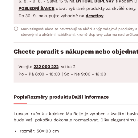
6. 8. - 9. 8. - Sleva 15 % na
BYTOVÉ DOPLŇKY
s kódem D
POSLEDNÍ ŠANCE
ulovit vybrané produkty za skvělé ceny.
Do 30. 9. nakupujte výhodně na
desetiny
.
Marketingové akce se nevztahují na akční a výprodejové produkty a
slevovými a akčními nabídkami, kromě dopravy zdarma nad určitou
Chcete poradit s nákupem nebo objednat
Volejte
232 000 222
, volba 2
Po - Pá 8:00 - 18:00 | So - Ne 9:00 - 16:00
Popis
Rozměry produktu
Další informace
Luxusní ručník z kolekce Ma Belle je vyroben z kvalitní bav
bude Vaši pokožku dokonale rozmazlovat. Díky elegantnímu
rozměr: 50×100 cm