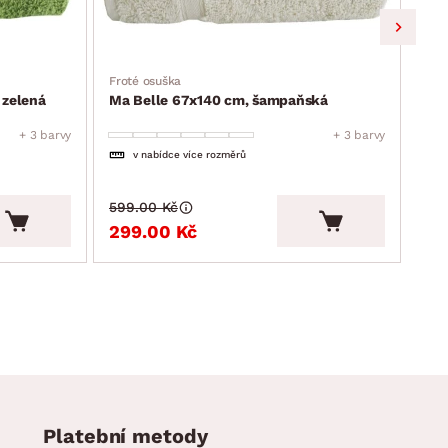
Froté osuška
Frot
 zelená
Ma Belle 67x140 cm, šampaňská
Ma 
+ 3 barvy
+ 3 barvy
v nabídce více rozměrů
599.00 Kč
599
299.00 Kč
29
Platební metody