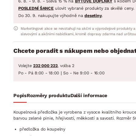
6. 8. - 9. 8. - Sleva 15 % na
BYTOVÉ DOPLŇKY
s kódem D
POSLEDNÍ ŠANCE
ulovit vybrané produkty za skvělé ceny.
Do 30. 9. nakupujte výhodně na
desetiny
.
Marketingové akce se nevztahují na akční a výprodejové produkty a
slevovými a akčními nabídkami, kromě dopravy zdarma nad určitou
Chcete poradit s nákupem nebo objednat
Volejte
232 000 222
, volba 2
Po - Pá 8:00 - 18:00 | So - Ne 9:00 - 16:00
Popis
Rozměry produktu
Další informace
Koupelnová předložka je vyrobena z vysoce kvalitního krou
barvou zelené pinie, hřejivostí, měkkostí a savostí. Rozměr 
předložka do koupelny