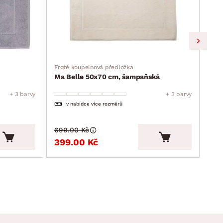
Froté koupelnová předložka
Frot
Ma Belle 50x70 cm, šampaňská
Ma 
+ 3 barvy
+ 3 barvy
v nabídce více rozměrů
699.00 Kč
699
399.00 Kč
39