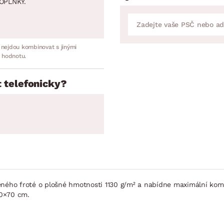
OPLNKY.
 nejdou kombinovat s jinými
 hodnotu.
 telefonicky?
ceného froté o plošné hmotnosti 1130 g/m² a nabídne maximální ko
50×70 cm.