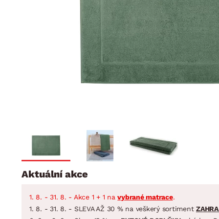
Jídelna
BYTOVÝ TEXTIL
STOLOVÁNÍ A VAŘE
Koupelnové ses
Dětský pokoj
Přikrývky
Jídelní servis
Jídelní sesta
Polštáře
Předsíň, šatna a chodba
Příbory
Zahradní sest
Koberce
Hrnce
Kuchyně
Závěsy a žaluzie
Pánve
Koupelna
Zobrazit vše
Zobrazit vše
Zahrada
VELIKONOCE
Domácnost
Aktuální akce
1. 8. - 31. 8. - Akce 1 + 1 na
vybrané matrace
.
1. 8. - 31. 8. - SLEVA AŽ 30 % na veškerý sortiment
ZAHRA