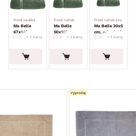
Froté osuška
Froté ručník
Froté ručník pro hosty
Ma Belle
Ma Belle
Ma Belle 30x50
67x140 cm,
50x100 cm,
cm, zelená pinie
+ 3 barvy
+ 3 barvy
+ 3 barvy
zelená pinie
zelená pinie
599.00 Kč
249.00 Kč
169.00 Kč
299.00 Kč
119.00 Kč
89.00 Kč
Výprodej