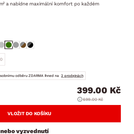
DOPLŇKY
VÁNOCE
/m² a nabídne maximální komfort po každém
ahradní doplňky
ahradní sestavy
20
osobnímu odběru ZDARMA ihned na
2 prodejnách
399.00 Kč
699.00 Kč
VLOŽIT DO KOŠÍKU
 nebo vyzvednutí