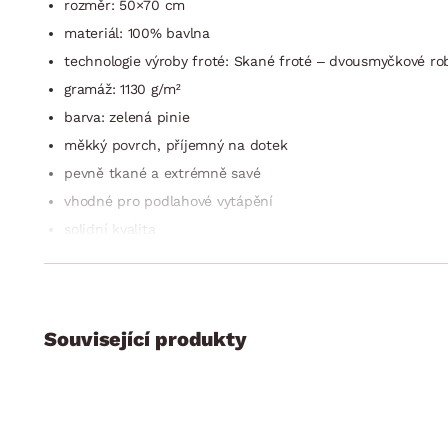
rozměr: 50×70 cm
materiál: 100% bavlna
technologie výroby froté: Skané froté – dvousmyčkové rob
gramáž: 1130 g/m²
barva: zelená pinie
měkký povrch, příjemný na dotek
pevně tkané a extrémně savé
vhodné pro podlahové vytápění
solidní kvalita
možnost praní do 95°C
lze sušit v sušičce (šetrný cyklus)
certifikace: ÖKO-Tex100
Související produkty