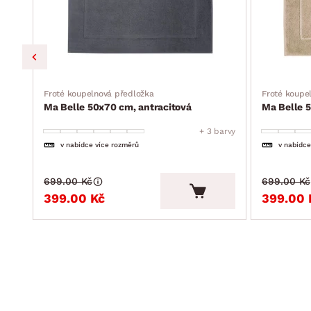
Froté koupelnová předložka
Froté koupe
Ma Belle 50x70 cm, antracitová
Ma Belle 
barvy
+ 3 barvy
v nabídce více rozměrů
v nabídce
699.00 Kč
699.00 Kč
399.00 Kč
399.00 