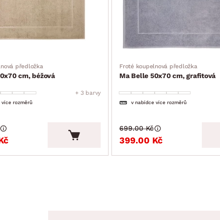
lnová předložka
Froté koupelnová předložka
50x70 cm, béžová
Ma Belle 50x70 cm, grafitová
+ 3 barvy
 více rozměrů
v nabídce více rozměrů
699.00 Kč
Kč
399.00 Kč