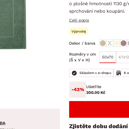
NÍ
DOMÁCÍ SPOTŘEBIČE
ZAHRADNÍ 
o plošné hmotnosti 1130 g
tavy
Z
sprchování nebo koupání.
vy
Z
Celý popis
avy
Výprodej
Dekor / barva
Rozměry v cm
50x70
67x1
(Š x V x H)
Skladem v e-shopu
K 
Ušetříte
-42%
300.00 Kč
DA
.
Zjistěte dobu dodání