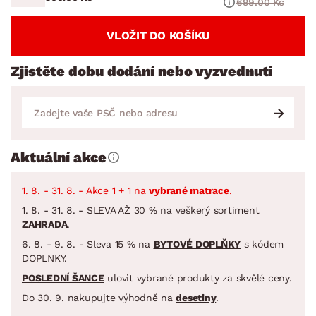
699.00 Kč
VLOŽIT DO KOŠÍKU
Zjistěte dobu dodání nebo vyzvednutí
Aktuální akce
1. 8. - 31. 8. - Akce 1 + 1 na
vybrané matrace
.
1. 8. - 31. 8. - SLEVA AŽ 30 % na veškerý sortiment
ZAHRADA
.
6. 8. - 9. 8. - Sleva 15 % na
BYTOVÉ DOPLŇKY
s kódem
DOPLNKY.
POSLEDNÍ ŠANCE
ulovit vybrané produkty za skvělé ceny.
Do 30. 9. nakupujte výhodně na
desetiny
.