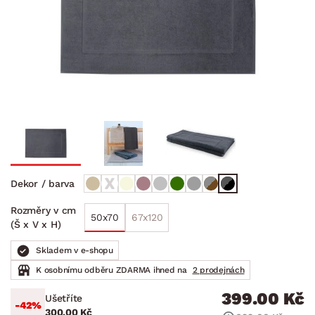
Dekor / barva
Rozměry v cm
50x70
67x120
(Š x V x H)
Skladem v e-shopu
K osobnímu odběru ZDARMA ihned na
2 prodejnách
399.00 Kč
Ušetříte
-42%
300.00 Kč