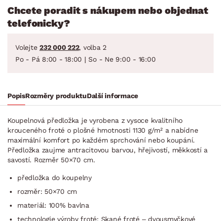
Chcete poradit s nákupem nebo objednat
telefonicky?
Volejte
232 000 222
, volba 2
Po - Pá 8:00 - 18:00 | So - Ne 9:00 - 16:00
Popis
Rozměry produktu
Další informace
Koupelnová předložka je vyrobena z vysoce kvalitního
krouceného froté o plošné hmotnosti 1130 g/m² a nabídne
maximální komfort po každém sprchování nebo koupání.
Předložka zaujme antracitovou barvou, hřejivostí, měkkostí a
savostí. Rozměr 50×70 cm.
předložka do koupelny
rozměr: 50×70 cm
materiál: 100% bavlna
technologie výroby froté: Skané froté – dvousmyčkové