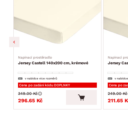
Napínací prostěradlo
Napínací pr
Jersey Castell 140x200 cm, krémové
Jersey Ca
v nabídce více rozměrů
v nabídce
Cena po zadání kódu DOPLNKY
Cena po za
349.00 Kč
249.00 Kč
296.65 Kč
211.65 