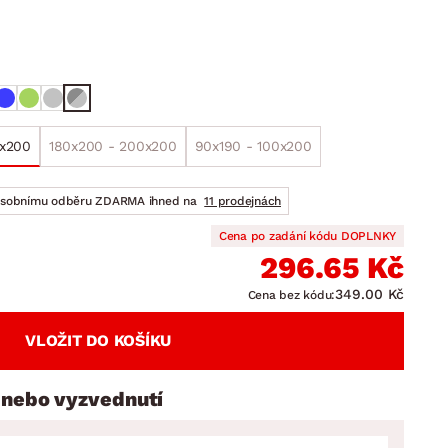
DOPLŇKY
VÁNOCE
ahradní doplňky
ahradní sestavy
0x200
180x200 - 200x200
90x190 - 100x200
osobnímu odběru ZDARMA ihned na
11 prodejnách
Cena po zadání kódu DOPLNKY
296.65 Kč
349.00 Kč
Cena bez kódu:
VLOŽIT DO KOŠÍKU
 nebo vyzvednutí