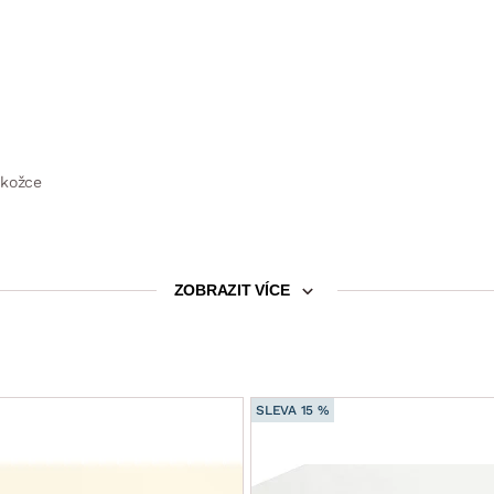
okožce
í, zejména pro teplé měsíce
ZOBRAZIT VÍCE
SLEVA 15 %
, výrobek získal mezinárodní certifikát o zdravotní nezávadnosti)