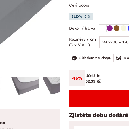
NÍ
DOMÁCÍ SPOTŘEBIČE
ZAHRADNÍ 
Celý popis
tavy
Z
SLEVA 15 %
vy
Z
avy
Dekor / barva
Rozměry v cm
140x200 - 16
(Š x V x H)
Skladem v e-shopu
K 
Ušetříte
-15%
52.35 Kč
Zjistěte dobu dodání
DA
.