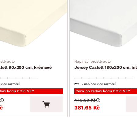
ostěradlo
Napínací prostěradlo
stell 90x200 cm, krémové
Jersey Castell 180x200 cm, bí
 více rozměrů
v nabídce více rozměrů
dání kódu DOPLNKY
Cena po zadání kódu DOPLNKY
449.00 Kč
Kč
381.65 Kč