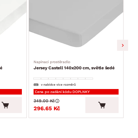
Napínací prostěradlo
Napí
lé
Jersey Castell 140x200 cm, světle šedé
Jer
v nabídce více rozměrů
Cena po zadání kódu DOPLNKY
Cen
349.00 Kč
249
296.65 Kč
21