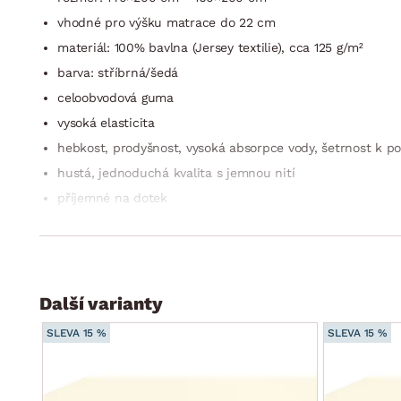
vhodné pro výšku matrace do 22 cm
materiál: 100% bavlna (Jersey textilie), cca 125 g/m²
barva: stříbrná/šedá
celoobvodová guma
vysoká elasticita
hebkost, prodyšnost, vysoká absorpce vody, šetrnost k p
hustá, jednoduchá kvalita s jemnou nití
příjemné na dotek
jen minimální hřejivost: vhodné pro všechna roční obdob
lze prát v pračce do 60 °C
lze sušit v sušičce
nemusí se žehlit
Další varianty
kvalitní doplněk do ložnice
SLEVA 15 %
SLEVA 15 %
Oeko-Tex Standard 100 (výrobek prošel laboratorními testy