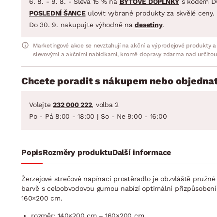
6. 8. - 9. 8. - Sleva 15 % na
BYTOVÉ DOPLŇKY
s kódem D
POSLEDNÍ ŠANCE
ulovit vybrané produkty za skvělé ceny.
Do 30. 9. nakupujte výhodně na
desetiny
.
Marketingové akce se nevztahují na akční a výprodejové produkty a
slevovými a akčními nabídkami, kromě dopravy zdarma nad určitou
Chcete poradit s nákupem nebo objednat
Volejte
232 000 222
, volba 2
Po - Pá 8:00 - 18:00 | So - Ne 9:00 - 16:00
Popis
Rozměry produktu
Další informace
Žerzejové strečové napínací prostěradlo je obzvláště pružné 
barvě s celoobvodovou gumou nabízí optimální přizpůsobení 
160×200 cm.
rozměr: 140×200 cm – 160×200 cm