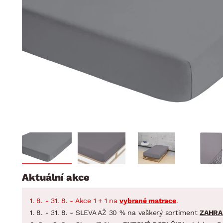
Jídelna
BYTOVÝ TEXTIL
STOLOVÁNÍ A VAŘE
Koupelnové ses
Dětský pokoj
Přikrývky
Jídelní servis
Jídelní sesta
Polštáře
Předsíň, šatna a chodba
Příbory
Zahradní sest
Koberce
Hrnce
Kuchyně
Závěsy a žaluzie
Pánve
Koupelna
Zobrazit vše
Zobrazit vše
Zahrada
VELIKONOCE
Domácnost
Aktuální akce
1. 8. - 31. 8. - Akce 1 + 1 na
vybrané matrace
.
1. 8. - 31. 8. - SLEVA AŽ 30 % na veškerý sortiment
ZAHRA