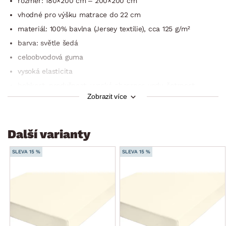
rozměr: 180×200 cm – 200×200 cm
vhodné pro výšku matrace do 22 cm
materiál: 100% bavlna (Jersey textilie), cca 125 g/m²
barva: světle šedá
celoobvodová guma
vysoká elasticita
hebkost, prodyšnost, vysoká absorpce vody, šetrnost
k pokožce
Zobrazit více
hustá, jednoduchá kvalita s jemnou nití
příjemné na dotek
Další varianty
jen minimální hřejivost: vhodné pro všechna roční období,
zejména pro teplé měsíce
SLEVA 15 %
SLEVA 15 %
lze prát v pračce do 60 °C
lze sušit v sušičce
nemusí se žehlit
kvalitní doplněk do ložnice
Oeko-Tex Standard 100 (výrobek prošel laboratorními testy,