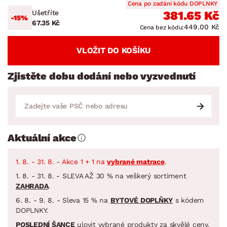
Cena po zadání kódu DOPLNKY
Ušetříte
381.65 Kč
-15%
67.35 Kč
449.00 Kč
Cena bez kódu:
VLOŽIT DO KOŠÍKU
Zjistěte dobu dodání nebo vyzvednutí
Aktuální akce
1. 8. - 31. 8. - Akce 1 + 1 na
vybrané matrace
.
1. 8. - 31. 8. - SLEVA AŽ 30 % na veškerý sortiment
ZAHRADA
.
6. 8. - 9. 8. - Sleva 15 % na
BYTOVÉ DOPLŇKY
s kódem
DOPLNKY.
POSLEDNÍ ŠANCE
ulovit vybrané produkty za skvělé ceny.