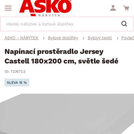
ASKO - NÁBYTEK
Bytové doplňky
Bytový textil
Povleč
Napínací prostěradlo Jersey
Castell 180x200 cm, světle šedé
ID: 722672.2
SLEVA 15 %