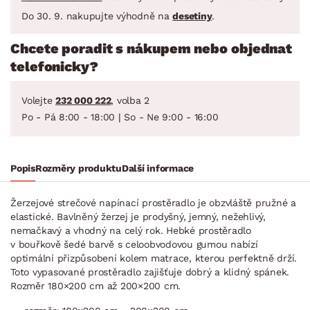
Do 30. 9. nakupujte výhodně na
desetiny
.
Chcete poradit s nákupem nebo objednat
telefonicky?
Volejte
232 000 222
, volba 2
Po - Pá 8:00 - 18:00 | So - Ne 9:00 - 16:00
Popis
Rozměry produktu
Další informace
Žerzejové strečové napínací prostěradlo je obzvláště pružné a
elastické. Bavlněný žerzej je prodyšný, jemný, nežehlivý,
nemačkavý a vhodný na celý rok. Hebké prostěradlo
v bouřkově šedé barvě s celoobvodovou gumou nabízí
optimální přizpůsobení kolem matrace, kterou perfektně drží.
Toto vypasované prostěradlo zajišťuje dobrý a klidný spánek.
Rozměr 180×200 cm až 200×200 cm.