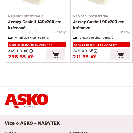
výrobek získal mezinárodní certifikát o zdravotní
nezávadnosti)
Napínací prostěradlo
Napínací prostěradlo
Jersey Castell 140x200 cm,
Jersey Castell 90x200 cm,
krémové
krémové
+ 3 barvy
+ 3 barvy
v nabídce více rozměrů
v nabídce více rozměrů
Cena po zadání kódu DOPLNKY
Cena po zadání kódu DOPLNKY
349.00 Kč
249.00 Kč
296.65 Kč
211.65 Kč
Více o ASKO - NÁBYTEK
O nás
Reklamace