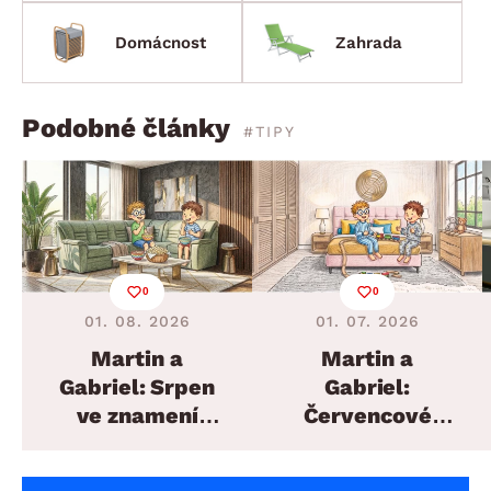
Domácnost
Zahrada
Podobné články
#TIPY
0
0
01. 08. 2026
01. 07. 2026
Martin a
Martin a
Gabriel: Srpen
Gabriel:
ve znamení
Červencové
plánovaných
proměny
sedacích
domova