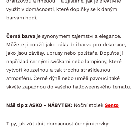
oranžovou a hnědou – a zjistíme, jak je efektivně
využít v domácnosti, které doplňky se k daným
barvám hodí.
Černá barva
je synonymem tajemství a elegance.
Můžete ji použít jako základní barvu pro dekorace,
jako jsou závěsy, ubrusy nebo polštáře. Doplňte ji
například černými svíčkami nebo lampiony, které
vytvoří kouzelnou a tak trochu strašidelnou
atmosféru. Černé dýně nebo umělí pavouci také
skvěle zapadnou do vašeho halloweenského tématu.
Náš tip z ASKO - NÁBYTEK:
Noční stolek
Sento
Tipy, jak zútulnit domácnost černými prvky: