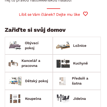
něj tu pravou halloweenskou náladu!
Líbil se Vám článek? Dejte mu like
Zařiďte si svůj domov
Obývací
Ložnice
pokoj
Kancelář a
Kuchyně
pracovna
Předsíň a
Dětský pokoj
šatna
Koupelna
Jídelna