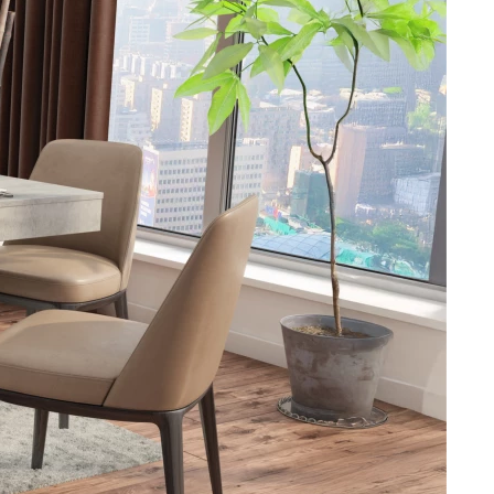
DOPLŇKY
VÁNOCE
ahradní doplňky
ahradní sestavy