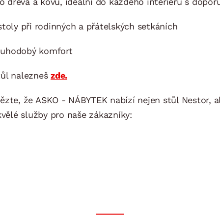
ho dřeva a kovu, ideální do každého interiéru s dopo
toly při rodinných a přátelských setkáních
louhodobý komfort
tůl nalezneš
zde.
ězte, že ASKO - NÁBYTEK nabízí nejen stůl Nestor, al
kvělé služby pro naše zákazníky: