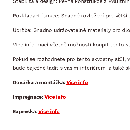
Stabilita a design: Pevná konstrukce z kvalitní
Rozkládací funkce: Snadné rozložení pro větší s
Údržba: Snadno udržovatelné materiály pro d
Více informací včetně možnosti koupit tento s
Pokud se rozhodnete pro tento skvostný stůl, v
bude báječně ladit s vaším interiérem, a také s
Dovážka a montážka:
Více info
Impregnace:
Více info
Expreska:
Více info