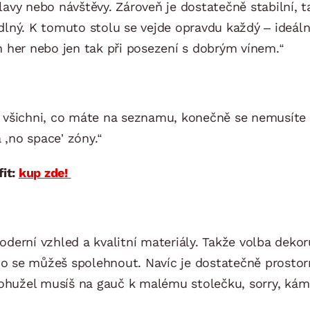
slavy nebo návštěvy. Zároveň je dostatečně stabilní, 
ný. K tomuto stolu se vejde opravdu každý – ideální 
 her nebo jen tak při posezení s dobrým vínem.“
 všichni, co máte na seznamu, konečně se nemusíte 
 ,no space’ zóny.“
fit
:
kup zde!
moderní vzhled a kvalitní materiály. Takže volba dekor
a co se můžeš spolehnout. Navíc je dostatečně prost
bohužel musíš na gauč k malému stolečku, sorry, kám