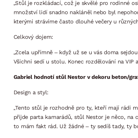
„Stůl je rozkládací, což je skvělé pro rodinné o
množství lidí snadno nakláněl nebo byl nepohodl
kterými strávíme často dlouhé večery u různých
Celkový dojem:
„Zcela upřímně – když už se u vás doma sejdou
Všichni sedí u stolu. Konec rozdělování na VIP a
Gabriel hodnotí stůl Nestor v dekoru beton/gra
Design a styl:
„Tento stůl je rozhodně pro ty, kteří mají rádi 
přijde parta kamarádů, stůl Nestor je něco, n
to mám fakt rád. Už žádné – ty sedíš tady, ty 