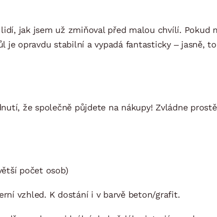
ny lidí, jak jsem už zmiňoval před malou chvílí. Pok
 stůl je opravdu stabilní a vypadá fantasticky – jasně, 
odnutí, že společně půjdete na nákupy! Zvládne prost
ětší počet osob)
rní vzhled. K dostání i v barvě beton/grafit.