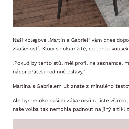
Naši kolegové „Martin a Gabriel“ vám dnes dopo
zkušeností. Kluci se okamžitě, co tento kousek
„Pokud by tento stůl měl profil na seznamce, m
nápor přátel i rodinné oslavy.“
Martina s Gabrielem už znáte z minulého testov
Ale bystré oko našich zákazníků si jistě všimlo
naše volba tak nemohla padnout na jiný artikl 