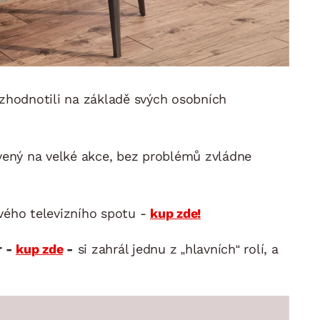
a zhodnotili na základě svých osobních
avený na velké akce, bez problémů zvládne
vého televizního spotu -
kup zde!
r -
kup zde
-
si zahrál jednu z „hlavních“ rolí, a