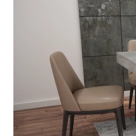
Jídelna
BYTOVÝ TEXTIL
STOLOVÁNÍ A VAŘE
Koupelnové ses
Dětský pokoj
Přikrývky
Jídelní servis
Jídelní sesta
Polštáře
Předsíň, šatna a chodba
Příbory
Zahradní sest
Koberce
Hrnce
Kuchyně
Závěsy a žaluzie
Pánve
Koupelna
Zobrazit vše
Zobrazit vše
Zahrada
VELIKONOCE
Domácnost