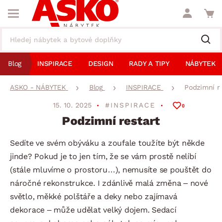
Blog
INSPIRACE
DESIGN
RADY A TIPY
NÁBYTEK
ASKO - NÁBYTEK
Blog
INSPIRACE
Podzimní r
15. 10. 2025
#INSPIRACE
0
Podzimní restart
Sedíte ve svém obýváku a zoufale toužíte být někde
jinde? Pokud je to jen tím, že se vám prostě nelíbí
(stále mluvíme o prostoru…), nemusíte se pouštět do
náročné rekonstrukce. I zdánlivě malá změna – nové
světlo, měkké polštáře a deky nebo zajímavá
dekorace – může udělat velký dojem. Sedací