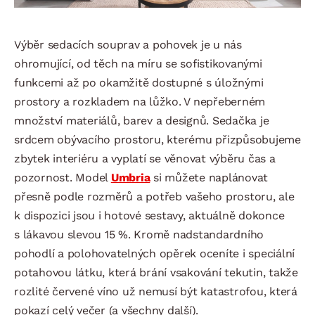
Výběr sedacích souprav a pohovek je u nás
ohromující, od těch na míru se sofistikovanými
funkcemi až po okamžitě dostupné s úložnými
prostory a rozkladem na lůžko. V nepřeberném
množství materiálů, barev a designů. Sedačka je
srdcem obývacího prostoru, kterému přizpůsobujeme
zbytek interiéru a vyplatí se věnovat výběru čas a
pozornost. Model
Umbria
si můžete naplánovat
přesně podle rozměrů a potřeb vašeho prostoru, ale
k dispozici jsou i hotové sestavy, aktuálně dokonce
s lákavou slevou 15 %. Kromě nadstandardního
pohodlí a polohovatelných opěrek oceníte i speciální
potahovou látku, která brání vsakování tekutin, takže
rozlité červené víno už nemusí být katastrofou, která
pokazí celý večer (a všechny další).