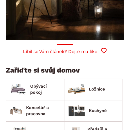
Líbil se Vám článek? Dejte mu like
Zařiďte si svůj domov
Obývací
Ložnice
pokoj
Kancelář a
Kuchyně
pracovna
Předsíň a