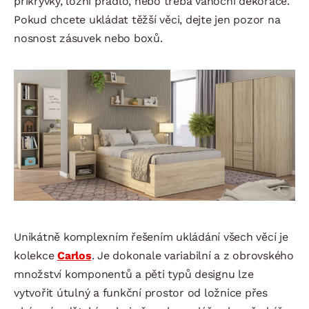
přikrývky, ložní prádlo, nebo třeba vánoční dekorace.
Pokud chcete ukládat těžší věci, dejte jen pozor na
nosnost zásuvek nebo boxů.
Unikátně komplexním řešením ukládání všech věcí je
kolekce
Carlos
. Je dokonale variabilní a z obrovského
množství komponentů a pěti typů designu lze
vytvořit útulný a funkční prostor od ložnice přes