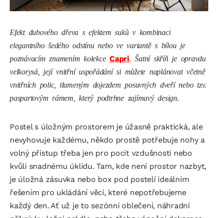
Efekt dubového dřeva s efektem suků v kombinaci
elegantního šedého odstínu nebo ve variantě s bílou je
poznávacím znamením kolekce
Capri
. Šatní skříň je opravdu
velkorysá, její vnitřní uspořádání si můžete naplánovat včetně
vnitřních polic, tlumeným dojezdem posuvných dveří nebo tzv.
paspartovým rámem, který podtrhne zajímavý design.
Postel s úložným prostorem je úžasně praktická, ale
nevyhovuje každému, někdo prostě potřebuje nohy a
volný přístup třeba jen pro pocit vzdušnosti nebo
kvůli snadnému úklidu. Tam, kde není prostor nazbyt,
je úložná zásuvka nebo box pod postelí ideálním
řešením pro ukládání věcí, které nepotřebujeme
každý den. Ať už je to sezónní oblečení, náhradní