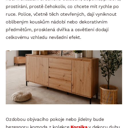
prostírání, prostě čehokoliv, co chcete mít rychle po
ruce. Police, včetně těch otevřených, dají vyniknout
oblíbeným kouskům nádobí nebo dekorativním
předmětům, prosklená dvířka a osvětlení dodají
celkovému vzhledu nevšední efekt.
Ozdobou obývacího pokoje nebo jídelny bude
bezesporu komoda z kolekce
Korsika
v dekoru dubu