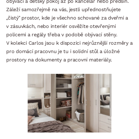
obývací a dětský pokoj až po kancelář nebo předsíň.
Záleží samozřejmě na vás, jestli upřednostňujete
„čistý“ prostor, kde je všechno schované za dveřmi a
v zásuvkách, nebo interiér osvěžíte otevřenými
policemi a regály třeba v podobě obývací stěny.
V kolekci Carlos jsou k dispozici nejrůznější rozměry a
pro domácí pracovnu je tu i solidní stůl a úložné
prostory na dokumenty a pracovní materiály.