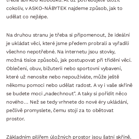
cokoliv, v ASKO-NÁBYTEK najdeme způsob, jak to
udělat co nejlépe.
Na druhou stranu je třeba si připomenout, že ideální
je ukládat věci, které jsme předem probrali a vyřadili
všechno nepotřebné. Na internetu jsou stovky,
možná tisíce způsobů, jak postupovat při třídění věcí.
Oblečení, obuv, bižuterii nebo sportovní vybavení,
které už nenosíte nebo nepoužíváte, může ještě
někomu pomoci nebo udělat radost. A vy i vaše skříně
se budete moci „nadechnout“. A taky si pořídit něco
nového… Než se tedy vrhnete do nové éry ukládání,
pečlivě promyslete, čemu stojí za to obětovat
prostor.
Základním pilířem úložných prostor jsou šatní skříně.