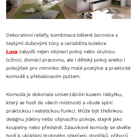
Dekorativní reliéfy, kombinace bělené borovice s
teplými dubovými tóny a variabilita kolekce
Luca
zabydlí nejen obývací pokoj nebo útulnou
ložnici, domácí pracovnu, ale i dětský pokoj anebo i
pokojíček pro miminko díky malé postýlce a praktické
komodě s přebalovacím pultem.
Komoda je dokonale univerzálním kusem nábytku,
který se hodí do všech místností a všude splní
praktickou i estetickou funkci. Může být třešinkou
designu jídelny nebo obývacího pokoje, stejně jako
koupelny nebo předsíně. Zásuvkové komody se skvěle
hodí k ukládání drobného oblečení, doplňků, příborů,