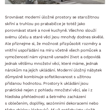
Srovnávat moderní úložné prostory se starožitnou
skříní a truhlou po prababičce je totéž jako
porovnávat staré a nové kuchyně. Všechno slouží
svému účelu a staré věci jsou mnohdy dodnes skvělé.
Ale přiznejme si, že možnost přizpůsobit rozměry a
vnitřní uspořádání na míru včetně všech pomůcek a
vymožeností nám výrazně usnadní život a odpovídá
jednak většímu množství věcí, které máme, jednak
nárokům na jejich ukládání. Moderní úložný nábytek
důmyslně kombinuje sofistikovanost s užitnou
přidanou hodnotou. Prostory k ukládání jsou
praktické nejen z pohledu množství věcí, ale i z
hlediska přehlednosti a šetrného zacházení
s oblečením, doplňky, sezónními dekoracemi nebo
třeba sbírkou klobouků. Ať už potřebujete uložit