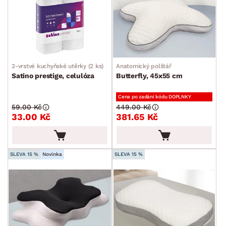
Koberce
Ručníky a osušky
Povlečení a prostěradla
Závěsy a žaluzie
2-vrstvé kuchyňské utěrky (2 ks)
Anatomický polštář
Kuchyňský textil
Satino prestige, celulóza
Butterfly, 45x55 cm
Dekorace
Cena po zadání kódu DOPLNKY
59.00 Kč
449.00 Kč
Stolování a vaření
33.00 Kč
381.65 Kč
Zahradní doplňky
Osvětlení
SLEVA 15 %
Novinka
SLEVA 15 %
Ukládání a organizace
Drobné bytové doplňky
Vánoce
Velikonoce