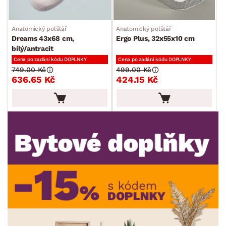
Sedací soupravy a pohovky
Sestavy a stěny
Drobný nábytek
Spotřebiče
BARVA
Anatomický polštář
Anatomický polštář
Dreams 43x68 cm,
Ergo Plus, 32x55x10 cm
bílý/antracit
Cena po zadání kódu DOPLNKY
Cena po zadání kódu DOPLNKY
749.00 Kč
499.00 Kč
636.65 Kč
424.15 Kč
ROZMĚRY
MATERIÁL
min.
cm
max.
cm
POVRCHOVÁ ÚPRAVA
min.
cm
max.
cm
TVAR
min.
cm
max.
cm
STYL