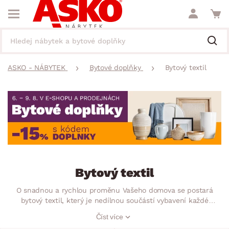
ASKO - NÁBYTEK
Bytové doplňky
Bytový textil
Bytový textil
O snadnou a rychlou proměnu Vašeho domova se postará
bytový textil, který je nedílnou součástí vybavení každé
místnosti. Nejenže poskytne pohodlí a příjemnou atmosféru,
Číst více
ale stane se i designovým prvkem bydlení. Objevte jedinečné