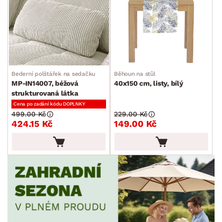
Bederní polštářek na sedačku
Běhoun na stůl
MP-IN14007, béžová
40x150 cm, listy, bílý
strukturovaná látka
Cena po zadání kódu DOPLNKY
499.00 Kč
229.00 Kč
424.15 Kč
149.00 Kč