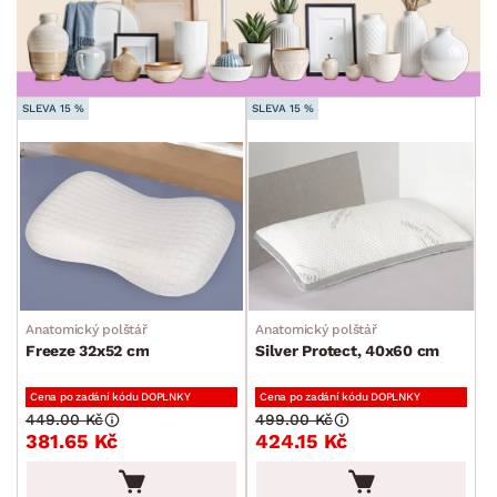
MÍSTNOST
ZNAČKA
SLEVA 15 %
SLEVA 15 %
SKLADOVOST
Anatomický polštář
Anatomický polštář
Freeze 32x52 cm
Silver Protect, 40x60 cm
Cena po zadání kódu DOPLNKY
Cena po zadání kódu DOPLNKY
449.00 Kč
499.00 Kč
381.65 Kč
424.15 Kč