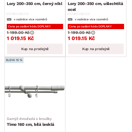
Lory 200-350 cm, černý nikl
Lory 200-350 cm, ušlechtilá
ocel
v nabídce více rozměrů
v nabídce více rozměrů
Cena po zadání kódu DOPLNKY
Cena po zadání kódu DOPLNKY
1 199.00 Kč
1 199.00 Kč
1 019.15 Kč
1 019.15 Kč
Kup na prodejně
Kup na prodejně
SLEVA 15 %
Garnýž dvouřadá s kroužky
Timo 160 cm, bílá lesklá