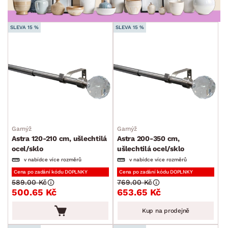
SKLADOVOST
SLEVA 15 %
SLEVA 15 %
Garnýž
Garnýž
Astra 120-210 cm, ušlechtilá
Astra 200-350 cm,
ocel/sklo
ušlechtilá ocel/sklo
v nabídce více rozměrů
v nabídce více rozměrů
Cena po zadání kódu DOPLNKY
Cena po zadání kódu DOPLNKY
589.00 Kč
769.00 Kč
500.65 Kč
653.65 Kč
Kup na prodejně