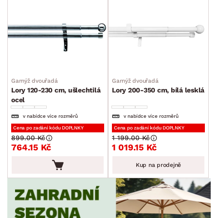
Garnýž dvouřadá
Garnýž dvouřadá
Lory 120-230 cm, ušlechtilá
Lory 200-350 cm, bílá lesklá
ocel
v nabídce více rozměrů
v nabídce více rozměrů
Cena po zadání kódu DOPLNKY
Cena po zadání kódu DOPLNKY
899.00 Kč
1 199.00 Kč
764.15 Kč
1 019.15 Kč
Kup na prodejně