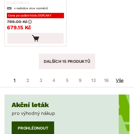
v nabídce více rozměrů
Cena po zadání kódu DOPLNKY
799.00 Kč
679.15 Kč
DALŠÍCH 15 PRODUKTŮ
1
2
3
4
5
9
13
16
Vše
Akční leták
pro výhodný nákup
PROHLÉDNOUT