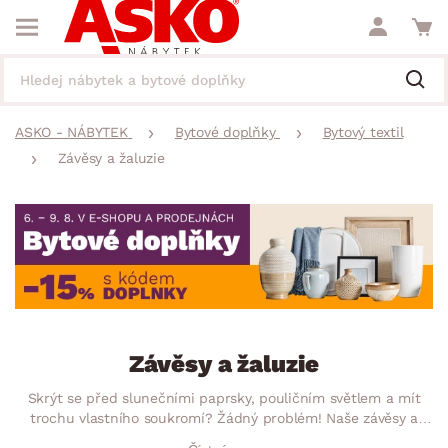
ASKO - NÁBYTEK
Bytové doplňky
Bytový textil
Závěsy a žaluzie
Závěsy a žaluzie
Skrýt se před slunečními paprsky, pouličním světlem a mít
trochu vlastního soukromí? Žádný problém! Naše závěsy a
žaluzie Vám všechno splní. Oceníte jejich praktickou, ale