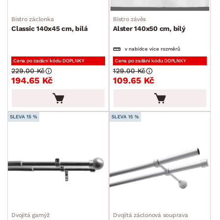
Závěsy a žaluzie
Bistro záclonka
Bistro závěs
Závěsy
Classic 140x45 cm, bílá
Alster 140x50 cm, bílý
Záclony
v nabídce více rozměrů
Garnýže a příslušenství
Cena po zadání kódu DOPLNKY
Cena po zadání kódu DOPLNKY
229.00 Kč
129.00 Kč
194.65 Kč
109.65 Kč
Kuchyňský textil
Dekorace
SLEVA 15 %
SLEVA 15 %
Stolování a vaření
Zahradní doplňky
Osvětlení
Ukládání a organizace
Drobné bytové doplňky
Vánoce
Dvojitá garnýž
Dvojitá záclonová souprava
Velikonoce