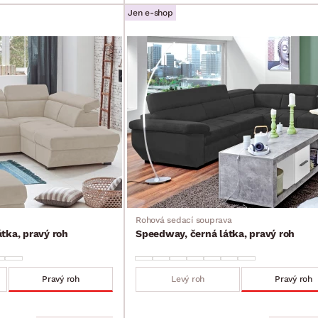
Jen e-shop
Rohová sedací souprava
tka, pravý roh
Speedway, černá látka, pravý roh
Pravý roh
Levý roh
Pravý roh