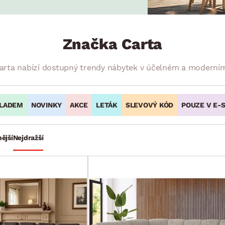
NÍ
DOMÁCÍ SPOTŘEBIČE
ZAHRADNÍ 
tavy
Z
vy
Z
Značka Carta
avy
arta nabízí dostupný trendy nábytek v účelném a moderním
LADEM
NOVINKY
AKCE
LETÁK
SLEVOVÝ KÓD
POUZE V E-
ější
Nejdražší