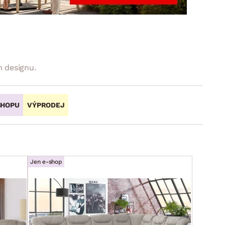
DOPLŇKY
VÁNOCE
ahradní doplňky
ahradní sestavy
 designu.
SHOPU
VÝPRODEJ
Jen e-shop