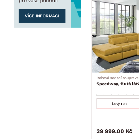
pro vaše pohodlí
VÍCE INFORMACÍ
Rohová sedací souprava
Speedway, žlutá látk
Levý roh
39 999.00 Kč