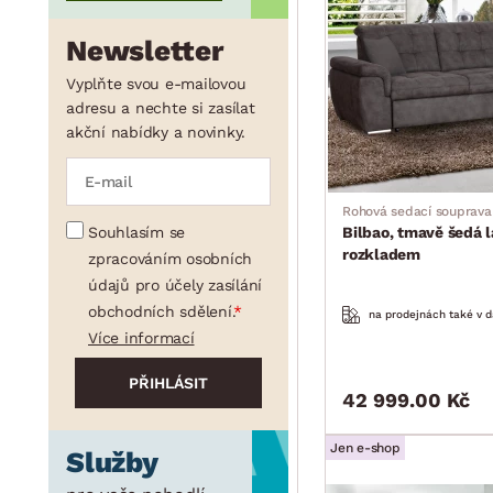
Newsletter
min.
cm
max.
cm
Vyplňte svou e-mailovou
adresu a nechte si zasílat
akční nabídky a novinky.
min.
cm
max.
cm
Rohová sedací souprava
Souhlasím se
Bilbao, tmavě šedá l
rozkladem
zpracováním osobních
údajů pro účely zasílání
obchodních sdělení.
na prodejnách také v d
Více informací
42 999.00 Kč
Jen e-shop
Služby