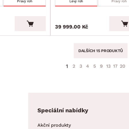
Pravý roh
Levý roh
Pravý roh
39 999.00 Kč
DALŠÍCH 15 PRODUKTŮ
1
2
3
4
5
9
13
17
20
Speciální nabídky
Akční produkty