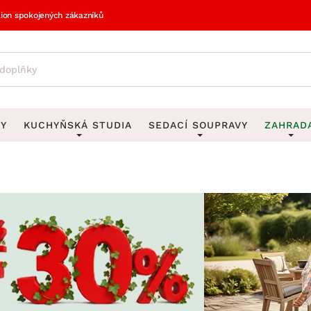
lion spokojených zákazníků
VY
KUCHYŇSKÁ STUDIA
SEDACÍ SOUPRAVY
ZAHRAD
vy
DEKORACE
Sedací soupravy do U
UKLÁDÁNÍ 
y
Obrazy
Věšáky na klí
avy
Rohové sedací soupravy
Zahr
Zrcadla
Stojany na de
tavy
Sedací soupravy 3-2-1
Z
la
Hodiny
Stojany na no
avy
Sedací soupravy na míru
Vázy
Stojany na ob
vy
Za
Zobrazit vše
Zobrazit vše
avy
Z