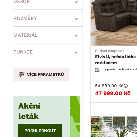
DEKOR
ROZMĚRY
MATERIÁL
min.
cm
max.
cm
Sedací souprava
FUNKCE
Elvis U, hnědá látka 
rozkladem
na prodejnách také v d
VÍCE PARAMETRŮ
min.
cm
max.
cm
54 999.00 Kč
47 999.00 Kč
Akční
min.
cm
max.
cm
leták
PROHLÉDNOUT
min.
cm
max.
cm