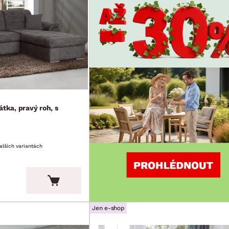
átka, pravý roh, s
alších variantách
Jen e-shop