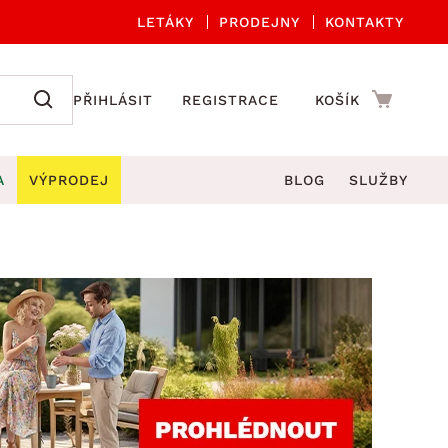
LETÁKY
PRODEJNY
KONTAKTY
PŘIHLÁSIT
REGISTRACE
KOŠÍK
A
VÝPRODEJ
BLOG
SLUŽBY
A ORGANIZACE
Zahradní sety
DROBNÉ BYTOVÉ DOPLŇKY
če
Kuchyňské příslušenství
adní židle a křesla
štníky
Kuchyňské doplňky
ahradní lavice
viny
Koupelnové doplňky
Zahradní stoly
lečení
Zahradní doplňky
hradní houpačky
Zobrazit vše
ahradní lehátka