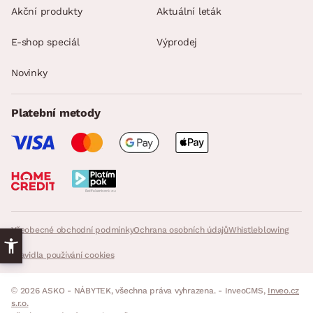
Akční produkty
Aktuální leták
E-shop speciál
Výprodej
Novinky
Platební metody
Všeobecné obchodní podmínky
Ochrana osobních údajů
Whistleblowing
Pravidla používání cookies
© 2026 ASKO - NÁBYTEK, všechna práva vyhrazena. - InveoCMS,
Inveo.cz
s.r.o.