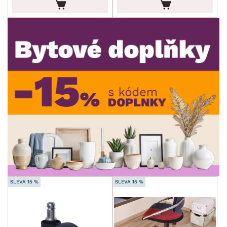
DEKOR
ROZMĚRY
MATERIÁL
min.
cm
max.
cm
FUNKCE
min.
cm
max.
cm
POVRCHOVÁ ÚPRAVA
min.
cm
max.
cm
STYL
MÍSTNOST
SLEVA 15 %
SLEVA 15 %
SKLADOVOST