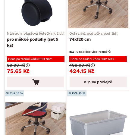
Náhradní plastová kolečka k židli
Ochranná podložka pod židli
pro měkké podlahy (set 5
74x120 cm
ks)
v nabídce více rozměrů
Cena po zadání kódu DOPLNKY
Cena po zadání kódu DOPLNKY
89.00 Kč
499.00 Kč
75.65 Kč
424.15 Kč
Kup na prodejně
SLEVA 15 %
SLEVA 15 %