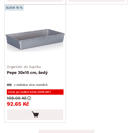
SLEVA 15 %
Organizér do šuplíku
Pepe 30x15 cm, šedý
v nabídce více rozměrů
Cena po zadání kódu DOPLNKY
109.00 Kč
92.65 Kč