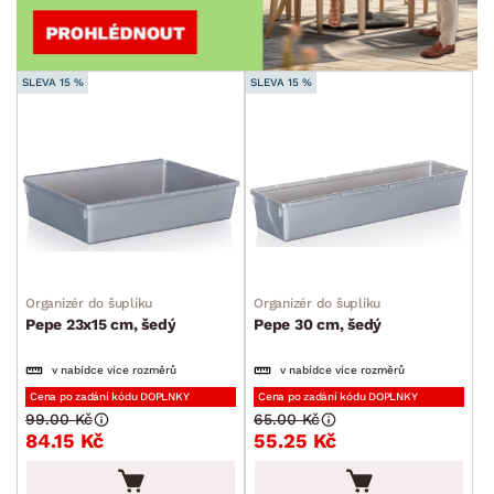
SLEVA 15 %
SLEVA 15 %
Organizér do šuplíku
Organizér do šuplíku
Pepe 23x15 cm, šedý
Pepe 30 cm, šedý
v nabídce více rozměrů
v nabídce více rozměrů
Cena po zadání kódu DOPLNKY
Cena po zadání kódu DOPLNKY
99.00 Kč
65.00 Kč
84.15 Kč
55.25 Kč