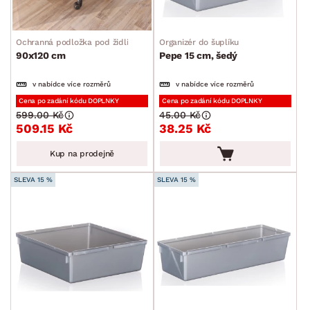
Ochranná podložka pod židli
Organizér do šuplíku
90x120 cm
Pepe 15 cm, šedý
v nabídce více rozměrů
v nabídce více rozměrů
Cena po zadání kódu DOPLNKY
Cena po zadání kódu DOPLNKY
599.00 Kč
45.00 Kč
509.15 Kč
38.25 Kč
Kup na prodejně
SLEVA 15 %
SLEVA 15 %