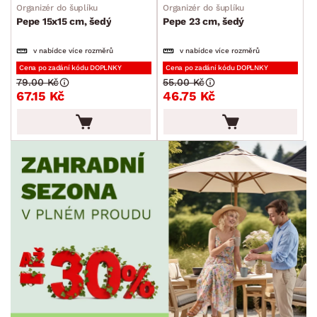
Organizér do šuplíku
Organizér do šuplíku
Pepe 15x15 cm, šedý
Pepe 23 cm, šedý
v nabídce více rozměrů
v nabídce více rozměrů
Cena po zadání kódu DOPLNKY
Cena po zadání kódu DOPLNKY
79.00 Kč
55.00 Kč
67.15 Kč
46.75 Kč