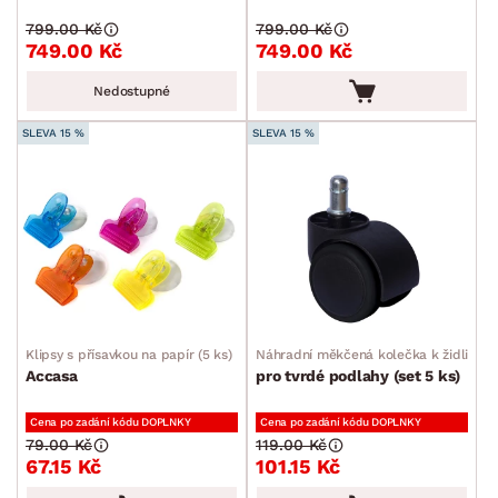
Kancelářské příslušenství
799.00 Kč
799.00 Kč
749.00 Kč
749.00 Kč
Malířské potřeby
Ostatní bytové doplňky
Nedostupné
Dětské doplňky a příslušenství
SLEVA 15 %
SLEVA 15 %
Doplňky pro domácí mazlíčky
Vánoce
Velikonoce
Sedací soupravy a pohovky
Sestavy a stěny
Drobný nábytek
Spotřebiče
BARVA
Klipsy s přísavkou na papír (5 ks)
Náhradní měkčená kolečka k židli
Accasa
pro tvrdé podlahy (set 5 ks)
Cena po zadání kódu DOPLNKY
Cena po zadání kódu DOPLNKY
79.00 Kč
119.00 Kč
67.15 Kč
101.15 Kč