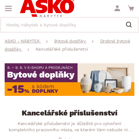
ASKO - NÁBYTEK
Bytové doplňky
Drobné bytové
doplňky
Kancelářské příslušenství
Kancelářské příslušenství
Kancelářské příslušenství je důležité pro vytvoření
kompletního pracovního místa, ve kterém Vám nebude nic
scházet. Pro přehlednost a pořádek budete potřebovat úložné