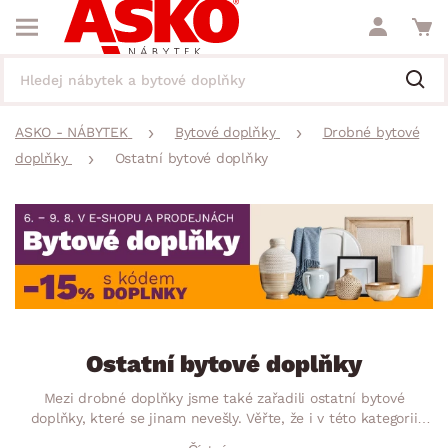
ASKO - NÁBYTEK
Bytové doplňky
Drobné bytové
doplňky
Ostatní bytové doplňky
Ostatní bytové doplňky
Mezi drobné doplňky jsme také zařadili ostatní bytové
doplňky, které se jinam nevešly. Věřte, že i v této kategorii
najdete spoustu užitečných pomocníků, bez kterých by Váš