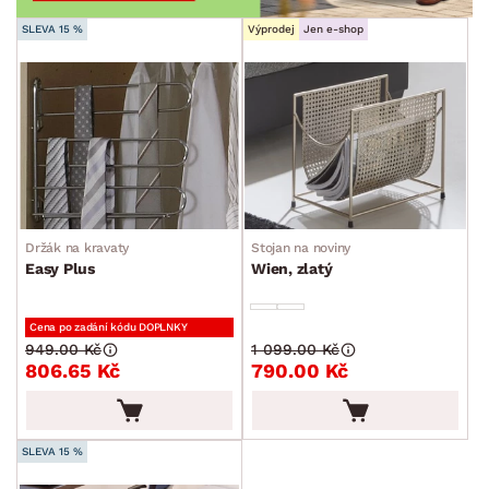
SLEVA 15 %
Výprodej
Jen e-shop
Držák na kravaty
Stojan na noviny
Easy Plus
Wien, zlatý
Cena po zadání kódu DOPLNKY
949.00 Kč
1 099.00 Kč
806.65 Kč
790.00 Kč
SLEVA 15 %