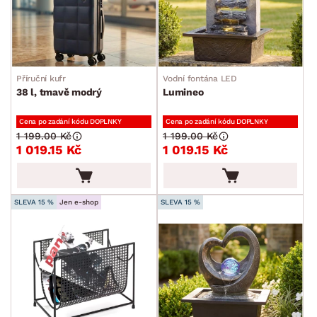
Příruční kufr
Vodní fontána LED
38 l, tmavě modrý
Lumineo
Cena po zadání kódu DOPLNKY
Cena po zadání kódu DOPLNKY
1 199.00 Kč
1 199.00 Kč
1 019.15 Kč
1 019.15 Kč
SLEVA 15 %
Jen e-shop
SLEVA 15 %