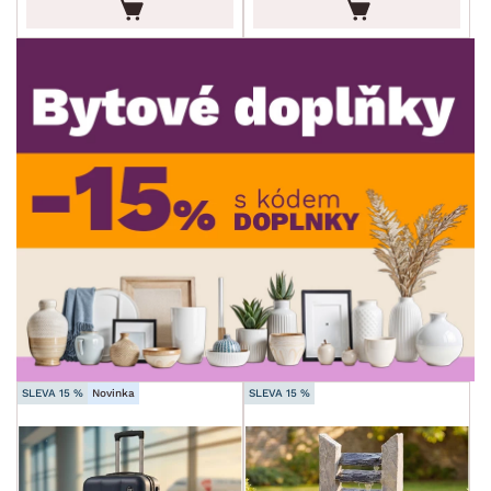
DEKOR
ROZMĚRY
MATERIÁL
min.
cm
max.
cm
FUNKCE
min.
cm
max.
cm
POVRCHOVÁ ÚPRAVA
min.
cm
max.
cm
STYL
MÍSTNOST
SLEVA 15 %
Novinka
SLEVA 15 %
SKLADOVOST