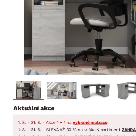
Jídelna
BYTOVÝ TEXTIL
STOLOVÁNÍ A VAŘE
Koupelnové ses
Dětský pokoj
Přikrývky
Jídelní servis
Jídelní sesta
Polštáře
Předsíň, šatna a chodba
Příbory
Zahradní sest
Koberce
Hrnce
Kuchyně
Závěsy a žaluzie
Pánve
Koupelna
Zobrazit vše
Zobrazit vše
Zahrada
VELIKONOCE
Domácnost
Aktuální akce
1. 8. - 31. 8. - Akce 1 + 1 na
vybrané matrace
.
1. 8. - 31. 8. - SLEVA AŽ 30 % na veškerý sortiment
ZAHRA