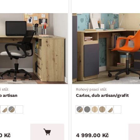
 stůl
Rohový psací stůl
b artisan
Carlos, dub artisan/grafit
0 Kč
4 999.00 Kč