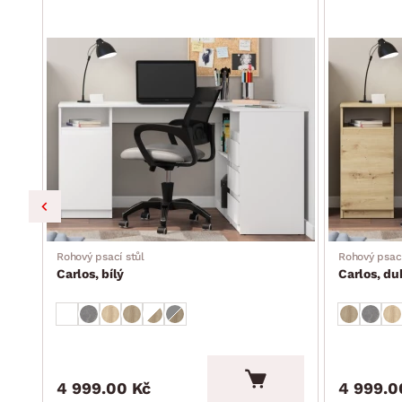
Rohový psací stůl
Rohový psací
Carlos, bílý
Carlos, du
4 999.00 Kč
4 999.0