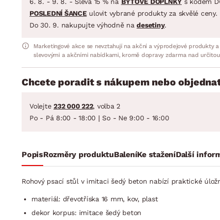
6. 8. - 9. 8. - Sleva 15 % na
BYTOVÉ DOPLŇKY
s kódem D
POSLEDNÍ ŠANCE
ulovit vybrané produkty za skvělé ceny.
Do 30. 9. nakupujte výhodně na
desetiny
.
Marketingové akce se nevztahují na akční a výprodejové produkty a
slevovými a akčními nabídkami, kromě dopravy zdarma nad určitou
Chcete poradit s nákupem nebo objednat
Volejte
232 000 222
, volba 2
Po - Pá 8:00 - 18:00 | So - Ne 9:00 - 16:00
Popis
Rozměry produktu
Balení
Ke stažení
Další infor
Rohový psací stůl v imitaci šedý beton nabízí praktické úložn
materiál: dřevotříska 16 mm, kov, plast
dekor korpus: imitace šedý beton