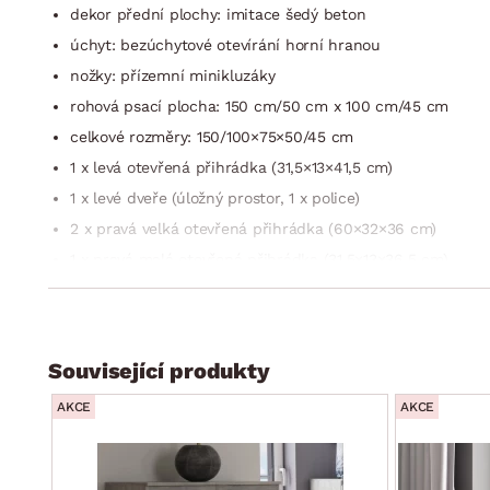
dekor přední plochy: imitace šedý beton
úchyt: bezúchytové otevírání horní hranou
nožky: přízemní minikluzáky
rohová psací plocha: 150 cm/50 cm x 100 cm/45 cm
celkové rozměry: 150/100×75×50/45 cm
1 x levá otevřená přihrádka (31,5×13×41,5 cm)
1 x levé dveře (úložný prostor, 1 x police)
2 x pravá velká otevřená přihrádka (60×32×36 cm)
1 x pravá malá otevřená přihrádka (31,5×13×36,5 cm)
3 x zásuvka
volná šířka pod stolem: 74 cm
stabilní konstrukce
Související produkty
prostorný
AKCE
AKCE
univerzální do každého interieru
dodáváno v demontu