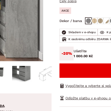
Celý popis
NÍ
DOMÁCÍ SPOTŘEBIČE
ZAHRADNÍ 
tavy
Z
AKCE
vy
Z
Dekor / barva
avy
Skladem v e-shopu
K 
K osobnímu odběru ZDARMA 
Ušetříte
-20%
1 000.00 Kč
Vypočítejte a vyberte si sp
Odložte platbu v e-shopu o
DA
.