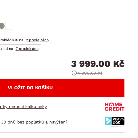
DOPLŇKY
VÁNOCE
ahradní doplňky
ahradní sestavy
prohlédnutí na
2 prodejnách
ihned na
7 prodejnách
3 999.00 Kč
4 999.00 Kč
VLOŽIT DO KOŠÍKU
látky pomocí kalkulačky
 30 dnů bez poplatků a navýšení