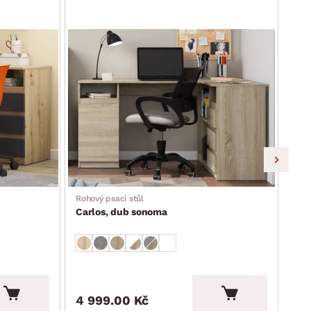
Rohový psací stůl
Roho
Carlos, dub sonoma
Car
4 999.00 Kč
4 