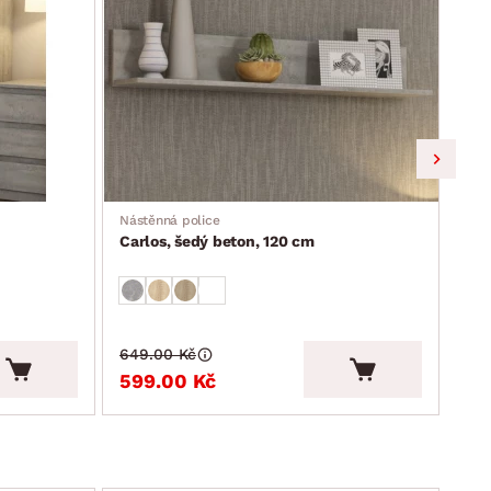
Nástěnná police
Nást
Carlos, šedý beton, 120 cm
Car
649.00 Kč
699
599.00 Kč
64