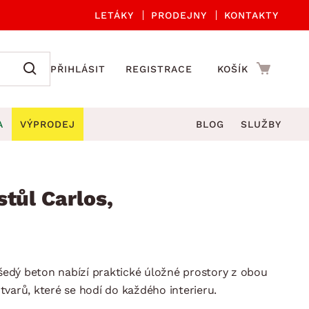
LETÁKY
PRODEJNY
KONTAKTY
PŘIHLÁSIT
REGISTRACE
KOŠÍK
A
VÝPRODEJ
BLOG
SLUŽBY
A ORGANIZACE
Zahradní sety
DROBNÉ BYTOVÉ DOPLŇKY
če
Kuchyňské příslušenství
stůl Carlos,
adní židle a křesla
štníky
Kuchyňské doplňky
ahradní lavice
viny
Koupelnové doplňky
Zahradní stoly
lečení
Zahradní doplňky
 šedý beton nabízí praktické úložné prostory z obou
hradní houpačky
Zobrazit vše
e tvarů, které se hodí do každého interieru.
ahradní lehátka