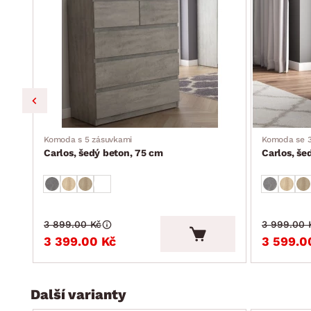
Komoda s 5 zásuvkami
Komoda se 3
Carlos, šedý beton, 75 cm
Carlos, še
3 899.00 Kč
3 999.00 
3 399.00 Kč
3 599.0
Další varianty