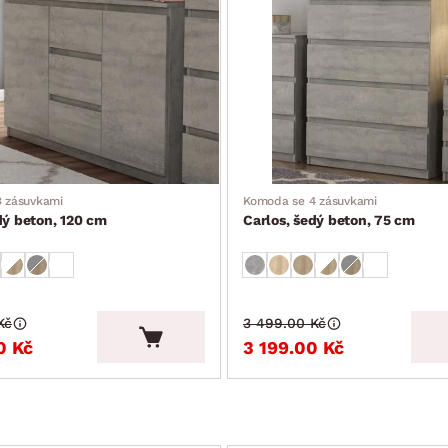
 zásuvkami
Komoda se 4 zásuvkami
dý beton, 120 cm
Carlos, šedý beton, 75 cm
Kč
3 499.00 Kč
0 Kč
3 199.00 Kč