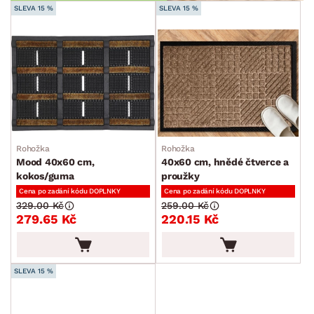
SLEVA 15 %
SLEVA 15 %
Rohožka
Rohožka
Mood 40x60 cm,
40x60 cm, hnědé čtverce a
kokos/guma
proužky
Cena po zadání kódu DOPLNKY
Cena po zadání kódu DOPLNKY
329.00 Kč
259.00 Kč
279.65 Kč
220.15 Kč
SLEVA 15 %