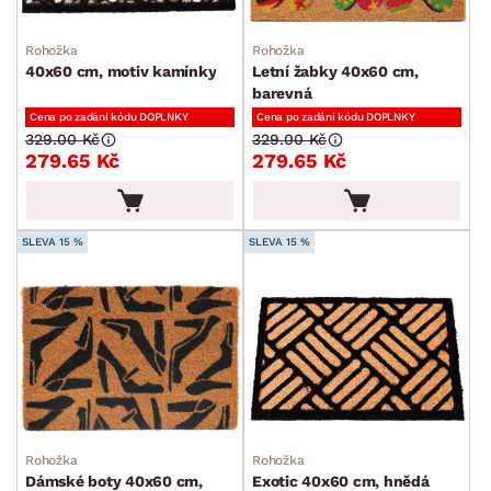
Rohožka
Rohožka
40x60 cm, motiv kamínky
Letní žabky 40x60 cm,
barevná
Cena po zadání kódu DOPLNKY
Cena po zadání kódu DOPLNKY
329.00 Kč
329.00 Kč
279.65 Kč
279.65 Kč
SLEVA 15 %
SLEVA 15 %
Rohožka
Rohožka
Dámské boty 40x60 cm,
Exotic 40x60 cm, hnědá