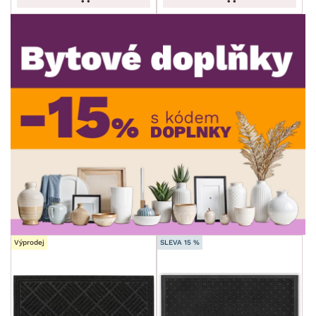
ROZMĚRY
TVAR
min.
cm
max.
cm
MÍSTNOST
min.
cm
max.
cm
SKLADOVOST
min.
cm
max.
cm
Výprodej
SLEVA 15 %