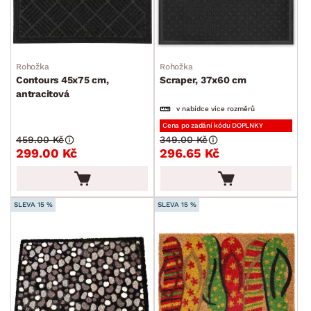
Rohožka
Rohožka
Contours 45x75 cm,
Scraper, 37x60 cm
antracitová
v nabídce více rozměrů
Cena po zadání kódu DOPLNKY
459.00 Kč
349.00 Kč
299.00 Kč
296.65 Kč
SLEVA 15 %
SLEVA 15 %