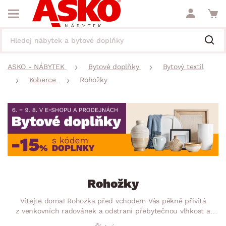
ASKO - NÁBYTEK
Bytové doplňky
Bytový textil
Koberce
Rohožky
Rohožky
Vítejte doma! Rohožka před vchodem Vás pěkně přivítá
z venkovních radovánek a odstraní přebytečnou vlhkost a
špínu z obuvi. Kromě čistící funkce zajišťuje také