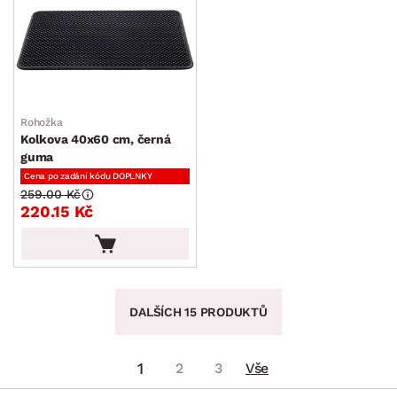
Rohožka
Kolkova 40x60 cm, černá
guma
Cena po zadání kódu DOPLNKY
259.00 Kč
220.15 Kč
DALŠÍCH 15 PRODUKTŮ
1
2
3
Vše